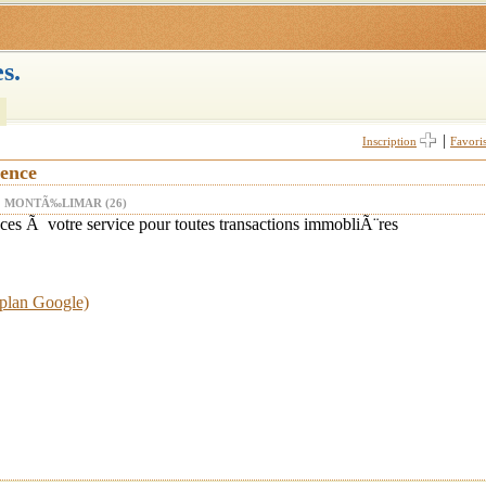
s.
|
Inscription
Favori
vence
MONTÃ‰LIMAR (26)
ces Ã votre service pour toutes transactions immobliÃ¨res
 plan Google)