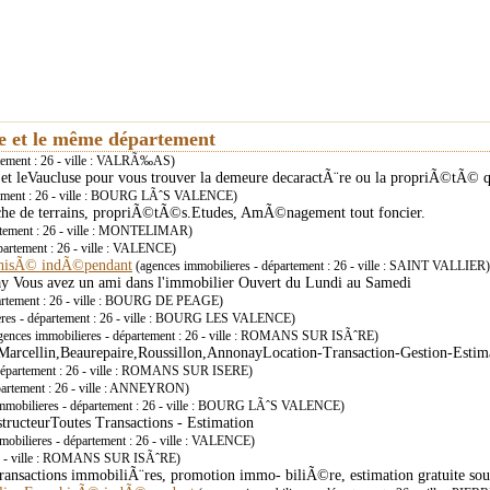
ie et le même département
rtement : 26 - ville : VALRÃ‰AS)
et leVaucluse pour vous trouver la demeure decaractÃ¨re ou la propriÃ©tÃ© 
rtement : 26 - ville : BOURG LÃˆS VALENCE)
herche de terrains, propriÃ©tÃ©s.Etudes, AmÃ©nagement tout foncier.
rtement : 26 - ville : MONTELIMAR)
partement : 26 - ville : VALENCE)
chisÃ© indÃ©pendant
(agences immobilieres - département : 26 - ville : SAINT VALLIER)
y Vous avez un ami dans l'immobilier Ouvert du Lundi au Samedi
partement : 26 - ville : BOURG DE PEAGE)
eres - département : 26 - ville : BOURG LES VALENCE)
gences immobilieres - département : 26 - ville : ROMANS SUR ISÃˆRE)
 Marcellin,Beaurepaire,Roussillon,AnnonayLocation-Transaction-Gestion-Estima
 département : 26 - ville : ROMANS SUR ISERE)
partement : 26 - ville : ANNEYRON)
mmobilieres - département : 26 - ville : BOURG LÃˆS VALENCE)
ructeurToutes Transactions - Estimation
obilieres - département : 26 - ville : VALENCE)
 26 - ville : ROMANS SUR ISÃˆRE)
transactions immobiliÃ¨res, promotion immo- biliÃ©re, estimation gratuite sou