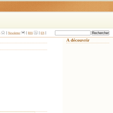
|
|
|
|
s
Newsletter
RSS
EN
A découvrir