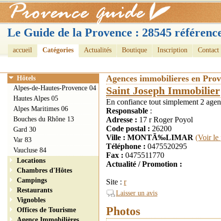
Le Guide de la Provence : 28545 référence
accueil
Catégories
Actualités
Boutique
Inscription
Contact
Agences immobilieres en Pro
Hôtels
Alpes-de-Hautes-Provence 04
Saint Joseph Immobilier
Hautes Alpes 05
En confiance tout simplement 2 agen
Alpes Maritimes 06
Responsable
:
Bouches du Rhône 13
Adresse :
17 r Roger Poyol
Code postal :
26200
Gard 30
Ville : MONTÃ‰LIMAR
(Voir le
Var 83
Téléphone :
0475520295
Vaucluse 84
Fax :
0475511770
Locations
Actualité / Promotion :
Chambres d'Hôtes
Campings
Site :
r
Restaurants
Laisser un avis
Vignobles
Photos
Offices de Tourisme
Agence Immobilières