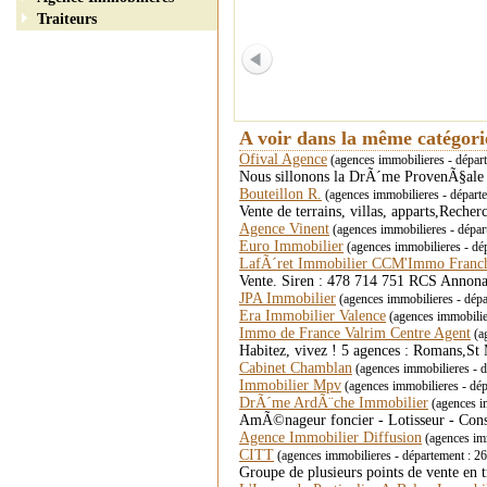
Traiteurs
A voir dans la même catégor
Ofival Agence
(agences immobilieres - dépa
Nous sillonons la DrÃ´me ProvenÃ§ale 
Bouteillon R.
(agences immobilieres - dépa
Vente de terrains, villas, apparts,Rec
Agence Vinent
(agences immobilieres - dépa
Euro Immobilier
(agences immobilieres - dé
LafÃ´ret Immobilier CCM'Immo Fran
Vente. Siren : 478 714 751 RCS Annona
JPA Immobilier
(agences immobilieres - dé
Era Immobilier Valence
(agences immobili
Immo de France Valrim Centre Agent
(a
Habitez, vivez ! 5 agences : Romans,St
Cabinet Chamblan
(agences immobilieres -
Immobilier Mpv
(agences immobilieres - dé
DrÃ´me ArdÃ¨che Immobilier
(agences i
AmÃ©nageur foncier - Lotisseur - Const
Agence Immobilier Diffusion
(agences imm
CITT
(agences immobilieres - département :
Groupe de plusieurs points de vente en 