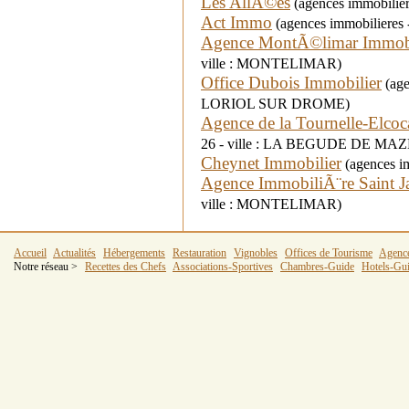
Les AllÃ©es
(agences immobilie
Act Immo
(agences immobilieres
Agence MontÃ©limar Immobi
ville : MONTELIMAR)
Office Dubois Immobilier
(age
LORIOL SUR DROME)
Agence de la Tournelle-Elco
26 - ville : LA BEGUDE DE MA
Cheynet Immobilier
(agences im
Agence ImmobiliÃ¨re Saint 
ville : MONTELIMAR)
Accueil
Actualités
Hébergements
Restauration
Vignobles
Offices de Tourisme
Agenc
Notre réseau >
Recettes des Chefs
Associations-Sportives
Chambres-Guide
Hotels-Gu