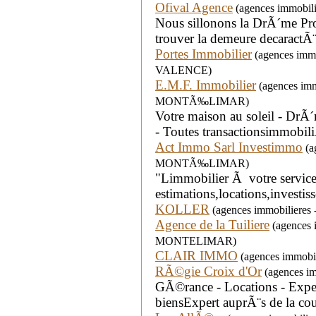
Ofival Agence
(agences immobili
Nous sillonons la DrÃ´me Pr
trouver la demeure decaractÃ
Portes Immobilier
(agences immo
VALENCE)
E.M.F. Immobilier
(agences immo
MONTÃ‰LIMAR)
Votre maison au soleil - D
- Toutes transactionsimmobili
Act Immo Sarl Investimmo
(ag
MONTÃ‰LIMAR)
"Limmobilier Ã votre service
estimations,locations,investiss
KOLLER
(agences immobilieres
Agence de la Tuiliere
(agences i
MONTELIMAR)
CLAIR IMMO
(agences immobil
RÃ©gie Croix d'Or
(agences im
GÃ©rance - Locations - Expert
biensExpert auprÃ¨s de la cou