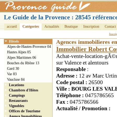
Le Guide de la Provence : 28545 référence
accueil
Catégories
Actualités
Boutique
Inscription
Contact
Inscri
Agences immobilieres e
Hôtels
Alpes-de-Hautes-Provence 04
Immobilier Robert Co
Hautes Alpes 05
Achat-vente-location-gÃ
Alpes Maritimes 06
sur Valence et alentours
Bouches du Rhône 13
Responsable
:
Gard 30
Var 83
Adresse :
12 av Marc Urtin
Vaucluse 84
Code postal :
26500
Locations
Ville : BOURG LES VA
Chambres d'Hôtes
Téléphone :
0475786565
Campings
Restaurants
Fax :
0475786566
Vignobles
Actualité / Promotion :
Offices de Tourisme
Agence Immobilières