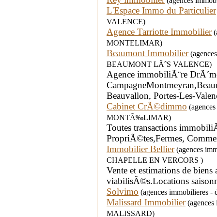
(agences immobil
L'Espace Immo du Particulier
VALENCE)
Agence Tarriotte Immobilier
(
MONTELIMAR)
Beaumont Immobilier
(agences 
BEAUMONT LÃˆS VALENCE)
Agence immobiliÃ¨re DrÃ´me
CampagneMontmeyran,Beaumon
Beauvallon, Portes-Les-Valen
Cabinet CrÃ©dimmo
(agences i
MONTÃ‰LIMAR)
Toutes transactions immobili
PropriÃ©tes,Fermes, Commerc
Immobilier Bellier
(agences immo
CHAPELLE EN VERCORS )
Vente et estimations de biens 
viabilisÃ©s.Locations saisonn
Solvimo
(agences immobilieres - 
Malissard Immobilier
(agences i
MALISSARD)