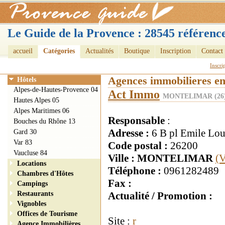
Le Guide de la Provence : 28545 référence
accueil
Catégories
Actualités
Boutique
Inscription
Contact
Inscri
Agences immobilieres e
Hôtels
Alpes-de-Hautes-Provence 04
Act Immo
MONTELIMAR (26
Hautes Alpes 05
Alpes Maritimes 06
Responsable
:
Bouches du Rhône 13
Adresse :
6 B pl Emile Lou
Gard 30
Var 83
Code postal :
26200
Vaucluse 84
Ville : MONTELIMAR
(V
Locations
Téléphone :
0961282489
Chambres d'Hôtes
Fax :
Campings
Restaurants
Actualité / Promotion :
Vignobles
Offices de Tourisme
Site :
r
Agence Immobilières