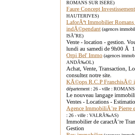
ROMANS SUR ISERE)
Faure Concept Investissement
HAUTERIVES)
LaforÃªt Immobilier Romans
indÃ©pendant
(agences immobil
ISÃˆRE)
Vente - location - gestion. V
lundi au samedi de 9h00 Ã 
Orpi Bel' Immo
(agences immobi
ANDÃ‰OL)
Achat, Vente, Transaction, Lo
consultez notre site.
KÃ©ops R.C.P FranchisÃ© 
département : 26 - ville : ROMA
Le nouveau langage immobilie
Ventes - Locations - Estimati
Agence ImmobiliÃ¨re Pierre 
: 26 - ville : VALRÃ‰AS)
Immobilier de caractÃ¨re Tran
Gestion
Rey immobilier