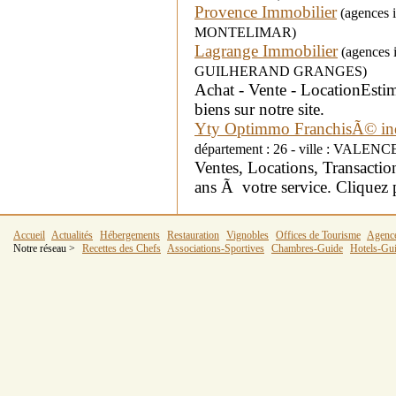
Provence Immobilier
(agences i
MONTELIMAR)
Lagrange Immobilier
(agences i
GUILHERAND GRANGES)
Achat - Vente - LocationEsti
biens sur notre site.
Yty Optimmo FranchisÃ© i
département : 26 - ville : VALENC
Ventes, Locations, Transact
ans Ã votre service. Cliquez
Accueil
Actualités
Hébergements
Restauration
Vignobles
Offices de Tourisme
Agenc
Notre réseau >
Recettes des Chefs
Associations-Sportives
Chambres-Guide
Hotels-Gu