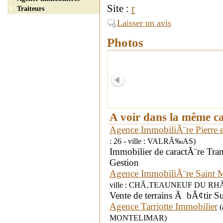
Site :
r
Traiteurs
Laisser un avis
Photos
A voir dans la même c
Agence ImmobiliÃ¨re Pierre 
: 26 - ville : VALRÃ‰AS)
Immobilier de caractÃ¨re Tran
Gestion
Agence ImmobiliÃ¨re Saint M
ville : CHÃ‚TEAUNEUF DU RH
Vente de terrains Ã bÃ¢tir 
Agence Tarriotte Immobilier
(
MONTELIMAR)