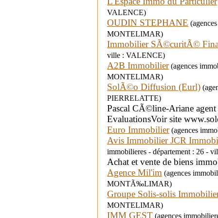
L'Espace Immo du Particulier
VALENCE)
OUDIN STEPHANE
(agences 
MONTELIMAR)
Immobilier SÃ©curitÃ© Fin
ville : VALENCE)
A2B Immobilier
(agences immobil
MONTELIMAR)
SolÃ©o Diffusion (Eurl)
(agen
PIERRELATTE)
Pascal CÃ©line-Ariane agent 
EvaluationsVoir site www.sole
Euro Immobilier
(agences immob
Avis Immobilier JCR Immobi
immobilieres - département : 26 - 
Achat et vente de biens immob
Agence Mil'im
(agences immobilie
MONTÃ‰LIMAR)
Groupe Solis-solis Immobilie
MONTELIMAR)
IMM GEST
(agences immobilier