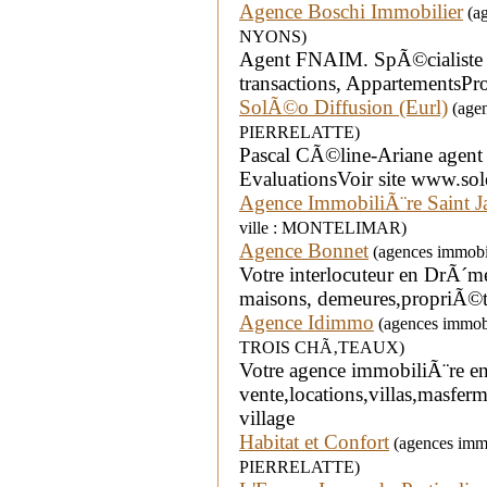
Agence Boschi Immobilier
(ag
NYONS)
Agent FNAIM. SpÃ©cialiste 
transactions, AppartementsPr
SolÃ©o Diffusion (Eurl)
(agen
PIERRELATTE)
Pascal CÃ©line-Ariane agent 
EvaluationsVoir site www.sole
Agence ImmobiliÃ¨re Saint 
ville : MONTELIMAR)
Agence Bonnet
(agences immobil
Votre interlocuteur en DrÃ´me
maisons, demeures,propriÃ©t
Agence Idimmo
(agences immobi
TROIS CHÃ‚TEAUX)
Votre agence immobiliÃ¨re e
vente,locations,villas,masf
village
Habitat et Confort
(agences immob
PIERRELATTE)