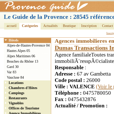
Le Guide de la Provence : 28545 référence
accueil
Catégories
Actualités
Boutique
Inscription
Contact
Inscri
Agences immobilieres e
Hôtels
Alpes-de-Hautes-Provence 04
Dumas Transactions I
Hautes Alpes 05
Agence familialeToutes tra
Alpes Maritimes 06
immobiliÃ¨resspÃ©cialiste
Bouches du Rhône 13
Responsable
:
Gard 30
Var 83
Adresse :
67 av Gambetta
Vaucluse 84
Code postal :
26000
Locations
Ville : VALENCE
(Voir le
Chambres d'Hôtes
Téléphone :
0475780050
Campings
Restaurants
Fax :
0475432876
Vignobles
Actualité / Promotion :
Offices de Tourisme
Agence Immobilières