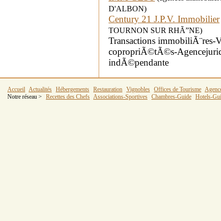
D'ALBON)
Century 21 J.P.V. Immobilier
TOURNON SUR RHÃ”NE)
Transactions immobiliÃ¨res-V
copropriÃ©tÃ©s-Agencejurid
indÃ©pendante
Accueil
Actualités
Hébergements
Restauration
Vignobles
Offices de Tourisme
Agenc
Notre réseau >
Recettes des Chefs
Associations-Sportives
Chambres-Guide
Hotels-Gu