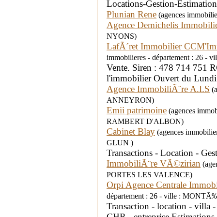
Locations-Gestion-Estimatio
Plunian Rene
(agences immobilier
Agence Demichelis Immobili
NYONS)
LafÃ´ret Immobilier CCM'I
immobilieres - département : 26 -
Vente. Siren : 478 714 751
l'immobilier Ouvert du Lund
Agence ImmobiliÃ¨re A.I.S
(a
ANNEYRON)
Emii patrimoine
(agences immobil
RAMBERT D'ALBON)
Cabinet Blay
(agences immobilie
GLUN )
Transactions - Location - Ge
ImmobiliÃ¨re VÃ©zirian
(agen
PORTES LES VALENCE)
Orpi Agence Centrale Immob
département : 26 - ville : MON
Transaction - location - vil
CHR - entreprise.Estimations 