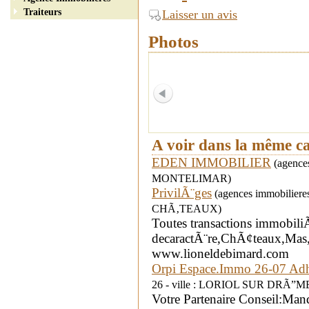
Traiteurs
Laisser un avis
Photos
A voir dans la même c
EDEN IMMOBILIER
(agences
MONTELIMAR)
PrivilÃ¨ges
(agences immobiliere
CHÃ‚TEAUX)
Toutes transactions immobili
decaractÃ¨re,ChÃ¢teaux,Mas,
www.lioneldebimard.com
Orpi Espace.Immo 26-07 Ad
26 - ville : LORIOL SUR DRÃ”M
Votre Partenaire Conseil:Man