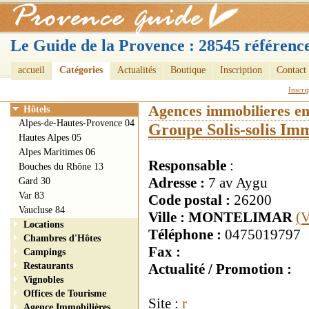
Le Guide de la Provence : 28545 référence
accueil
Catégories
Actualités
Boutique
Inscription
Contact
Inscri
Agences immobilieres e
Hôtels
Alpes-de-Hautes-Provence 04
Groupe Solis-solis Im
Hautes Alpes 05
Alpes Maritimes 06
Responsable
:
Bouches du Rhône 13
Adresse :
7 av Aygu
Gard 30
Var 83
Code postal :
26200
Vaucluse 84
Ville : MONTELIMAR
(V
Locations
Téléphone :
0475019797
Chambres d'Hôtes
Fax :
Campings
Restaurants
Actualité / Promotion :
Vignobles
Offices de Tourisme
Site :
r
Agence Immobilières