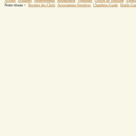
Accueil
Actualités
Hébergements
Restauration
Vignobles
Offices de Tourisme
Agenc
Notre réseau >
Recettes des Chefs
Associations-Sportives
Chambres-Guide
Hotels-Gu