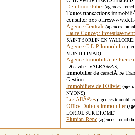
Defi Immobilier
(agences immobi
Toutes transactions immobiliÃ
consulter nos offreswww.def
Agence Centrale
(agences immobi
Faure Concept Investissement
SAINT SORLIN EN VALLOIRE)
Agence C.L.P Immobilier
(age
MONTELIMAR)
Agence ImmobiliÃ¨re Pierre 
: 26 - ville : VALRÃ‰AS)
Immobilier de caractÃ¨re Tran
Gestion
Immobiliere de l'Olivier
(agence
NYONS)
Les AllÃ©es
(agences immobilie
Office Dubois Immobilier
(age
LORIOL SUR DROME)
Plunian Rene
(agences immobilier