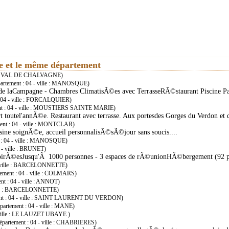
ie et le même département
ille : VAL DE CHALVAGNE)
épartement : 04 - ville : MANOSQUE)
de laCampagne - Chambres ClimatisÃ©es avec TerrasseRÃ©staurant Piscine P
 : 04 - ville : FORCALQUIER)
ent : 04 - ville : MOUSTIERS SAINTE MARIE)
 toutel'annÃ©e. Restaurant avec terrasse. Aux portesdes Gorges du Verdon et d
ment : 04 - ville : MONTCLAR)
isine soignÃ©e, accueil personnalisÃ©sÃ©jour sans soucis....
t : 04 - ville : MANOSQUE)
4 - ville : BRUNET)
soirÃ©esJusqu'Ã 1000 personnes - 3 espaces de rÃ©unionHÃ©bergement (92 pe
4 - ville : BARCELONNETTE)
tement : 04 - ville : COLMARS)
ent : 04 - ville : ANNOT)
ville : BARCELONNETTE)
ment : 04 - ville : SAINT LAURENT DU VERDON)
épartement : 04 - ville : MANE)
- ville : LE LAUZET UBAYE )
département : 04 - ville : CHABRIERES)