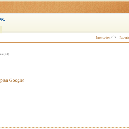
s.
|
Inscription
Favori
es (04)
e plan Google)