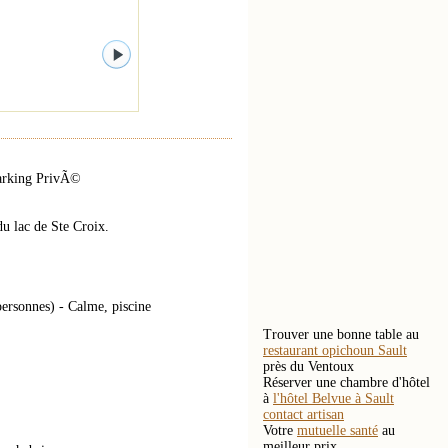
arking PrivÃ©
u lac de Ste Croix.
rsonnes) - Calme, piscine
Trouver une bonne table au
restaurant opichoun Sault
près du Ventoux
Réserver une chambre d'hôtel
à
l'hôtel Belvue à Sault
contact artisan
Votre
mutuelle santé
au
meilleur prix.