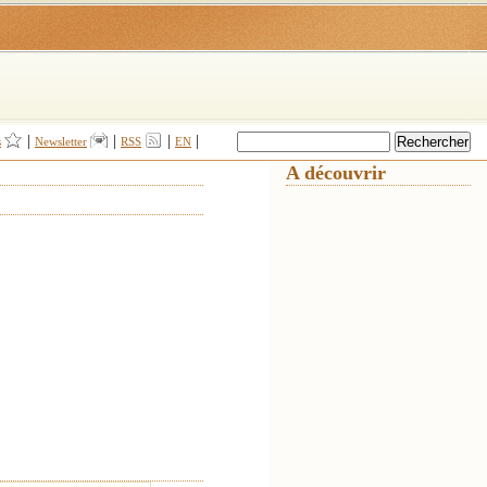
|
|
|
|
s
Newsletter
RSS
EN
A découvrir