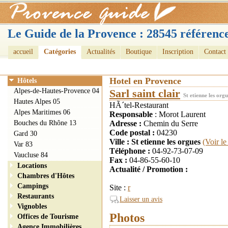
Le Guide de la Provence : 28545 référence
accueil
Catégories
Actualités
Boutique
Inscription
Contact
Hotel en Provence
Hôtels
Alpes-de-Hautes-Provence 04
Sarl saint clair
St etienne les orgu
Hautes Alpes 05
HÃ´tel-Restaurant
Alpes Maritimes 06
Responsable
: Morot Laurent
Bouches du Rhône 13
Adresse :
Chemin du Serre
Code postal :
04230
Gard 30
Ville : St etienne les orgues
(Voir l
Var 83
Téléphone :
04-92-73-07-09
Vaucluse 84
Fax :
04-86-55-60-10
Locations
Actualité / Promotion :
Chambres d'Hôtes
Campings
Site :
r
Restaurants
Laisser un avis
Vignobles
Photos
Offices de Tourisme
Agence Immobilières