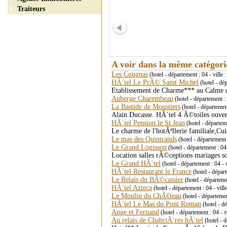
Traiteurs
A voir dans la même catégor
Les Cougnas
(hotel - département : 04 - v
HÃ´tel Le PrÃ© Saint Michel
(hotel - d
Etablissement de Charme*** au Calme 
Auberge Charembeau
(hotel - département
La Bastide de Moustiers
(hotel - départem
Alain Ducasse. HÃ´tel 4 Ã©toiles ouvert
HÃ´tel Pension le St Jean
(hotel - départe
Le charme de l'hotÃªllerie familiale,Cu
Le mas des Quintrands
(hotel - départemen
Le Grand Logisson
(hotel - département : 0
Location salles rÃ©ceptions mariages 
Le Grand HÃ´tel
(hotel - département : 0
HÃ´tel Restaurant le France
(hotel - dépar
Le Relais du BÃ©cassier
(hotel - départem
HÃ´tel Azteca
(hotel - département : 04 - 
Le Moulin du ChÃ¢teau
(hotel - départe
HÃ´tel Le Mas du Pont Roman
(hotel - d
Ange et Fernand
(hotel - département : 04 
Au relais de ChabriÃ¨res hÃ´tel
(hotel - 