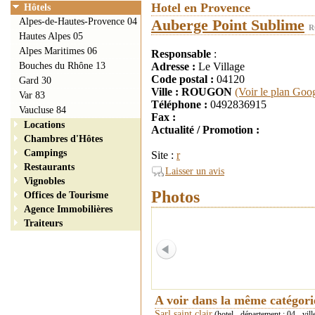
Hotel en Provence
Hôtels
Alpes-de-Hautes-Provence 04
Auberge Point Sublime
R
Hautes Alpes 05
Alpes Maritimes 06
Responsable
:
Bouches du Rhône 13
Adresse :
Le Village
Code postal :
04120
Gard 30
Ville : ROUGON
(Voir le plan Goo
Var 83
Téléphone :
0492836915
Vaucluse 84
Fax :
Locations
Actualité / Promotion :
Chambres d'Hôtes
Campings
Site :
r
Restaurants
Laisser un avis
Vignobles
Photos
Offices de Tourisme
Agence Immobilières
Traiteurs
A voir dans la même catégor
Sarl saint clair
(hotel - département : 04 - vill