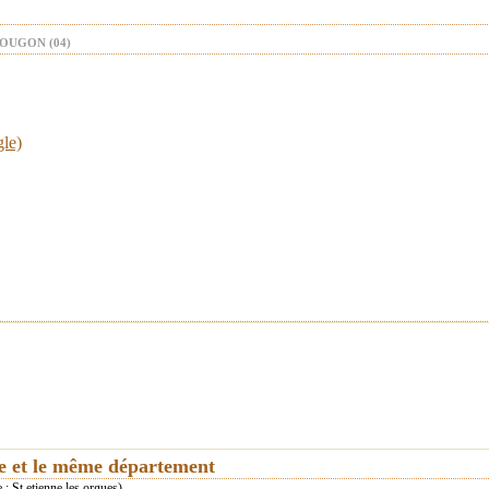
OUGON (04)
gle)
ie et le même département
e : St etienne les orgues)