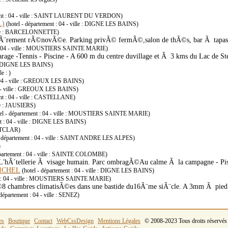
ment : 04 - ville : SAINT LAURENT DU VERDON)
L)
(hotel - département : 04 - ville : DIGNE LES BAINS)
 ville : BARCELONNETTE)
tiÃ¨rement rÃ©novÃ©e. Parking privÃ© fermÃ©,salon de thÃ©s, bar Ã tapas.
t : 04 - ville : MOUSTIERS SAINTE MARIE)
rage -Tennis - Piscine - A 600 m du centre duvillage et Ã 3 kms du Lac de St
le : DIGNE LES BAINS)
e : )
: 04 - ville : GREOUX LES BAINS)
04 - ville : GREOUX LES BAINS)
ent : 04 - ville : CASTELLANE)
lle : JAUSIERS)
el - département : 04 - ville : MOUSTIERS SAINTE MARIE)
nt : 04 - ville : DIGNE LES BAINS)
ONTCLAR)
- département : 04 - ville : SAINT ANDRE LES ALPES)
)
épartement : 04 - ville : SAINTE COLOMBE)
oirL'hÃ´tellerie Ã visage humain. Parc ombragÃ©Au calme Ã la campagne - Pi
ICHEL
(hotel - département : 04 - ville : DIGNE LES BAINS)
nt : 04 - ville : MOUSTIERS SAINTE MARIE)
©8 chambres climatisÃ©es dans une bastide du16Ã¨me siÃ¨cle. A 3mm Ã pied d
 département : 04 - ville : SENEZ)
es
Boutique
Contact
WebCssDesign
Mentions Légales
© 2008-2023 Tous droits réservés