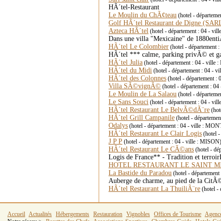
HÃ´tel-Restaurant
Le Moulin du ChÃ¢teau
(hotel - départe
Golf HÃ´tel Restaurant de Digne (SAR
Azteca HÃ´tel
(hotel - département : 04 -
Dans une villa "Mexicaine" de 1880en
HÃ´tel Le Colombier
(hotel - départemen
HÃ´tel *** calme, parking privÃ© et ga
HÃ´tel Julia
(hotel - département : 04 - vil
HÃ´tel du Midi
(hotel - département : 04 - vill
HÃ´tel des Colonnes
(hotel - département 
Villa SÃ©vignÃ©
(hotel - département : 
Le Moulin de La Salaou
(hotel - départem
Le Sans Souci
(hotel - département : 04 - vi
HÃ´tel Restaurant Le BelvÃ©dÃ¨re
(hot
HÃ´tel Grill Campanile
(hotel - départeme
Odalys
(hotel - département : 04 - ville : M
HÃ´tel Restaurant Le Clair Logis
(hotel 
J P P
(hotel - département : 04 - ville : MISON
HÃ´tel Restaurant Le CÃ©ans
(hotel - d
Logis de France** - Tradition et terr
HOTEL RESTAURANT LE SAINT M
La Bastide du Paradou
(hotel - départeme
Auberge de charme, au pied de la CitÃ
HÃ´tel Restaurant La ThuiliÃ¨re
(hotel -
Accueil
Actualités
Hébergements
Restauration
Vignobles
Offices de Tourisme
Agenc