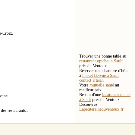
..
e-Croix.
Trouver une bonne table au
restaurant opichoun Sault
près du Ventoux
Réserver une chambre d'hôtel
à
l'hôtel Belvue à Sault
contact artisan
Votre
mutuelle santé
au
meilleur prix.
Besoin d'une
location semaine
scine
à Sault
près du Ventoux.
Découvrez
Lapetitereineduventoux.fr
es restaurants..