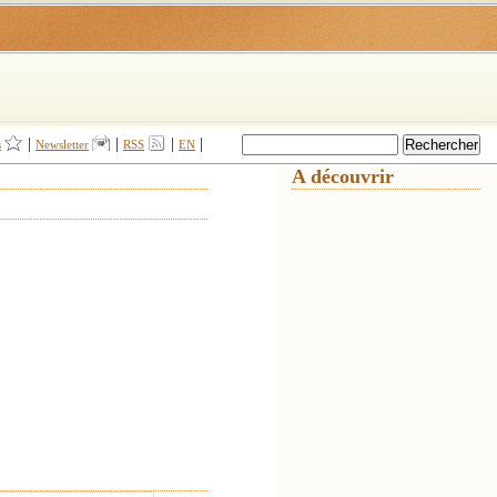
|
|
|
|
s
Newsletter
RSS
EN
A découvrir