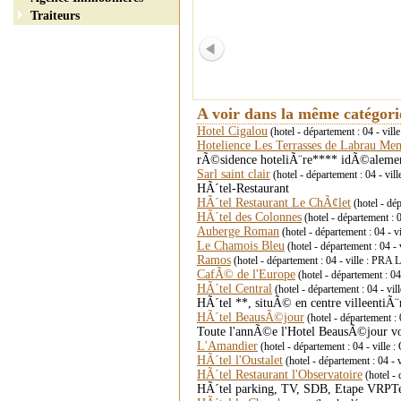
Traiteurs
A voir dans la même catégor
Hotel Cigalou
(hotel - département : 04 - vill
Hotelience Les Terrasses de Labrau Me
rÃ©sidence hoteliÃ¨re**** idÃ©alemen
Sarl saint clair
(hotel - département : 04 - vill
HÃ´tel-Restaurant
HÃ´tel Restaurant Le ChÃ¢let
(hotel - dé
HÃ´tel des Colonnes
(hotel - département 
Auberge Roman
(hotel - département : 04 - v
Le Chamois Bleu
(hotel - département : 0
Ramos
(hotel - département : 04 - ville : PRA
CafÃ© de l'Europe
(hotel - département :
HÃ´tel Central
(hotel - département : 04 - 
HÃ´tel **, situÃ© en centre villeentiÃ
HÃ´tel BeausÃ©jour
(hotel - département :
Toute l'annÃ©e l'Hotel BeausÃ©jour v
L'Amandier
(hotel - département : 04 - vill
HÃ´tel l'Oustalet
(hotel - département : 0
HÃ´tel Restaurant l'Observatoire
(hotel 
HÃ´tel parking, TV, SDB, Etape VRPTe