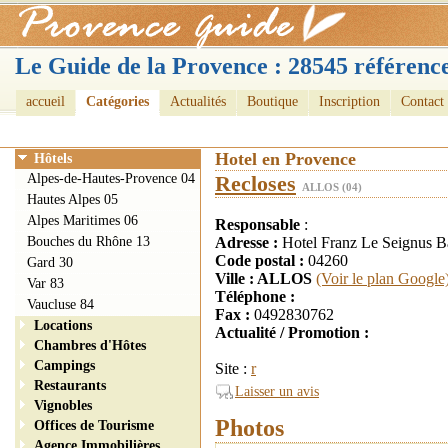
Le Guide de la Provence : 28545 référence
accueil
Catégories
Actualités
Boutique
Inscription
Contact
Hotel en Provence
Hôtels
Alpes-de-Hautes-Provence 04
Recloses
ALLOS (04)
Hautes Alpes 05
Alpes Maritimes 06
Responsable
:
Bouches du Rhône 13
Adresse :
Hotel Franz Le Seignus B
Code postal :
04260
Gard 30
Ville : ALLOS
(Voir le plan Google
Var 83
Téléphone :
Vaucluse 84
Fax :
0492830762
Locations
Actualité / Promotion :
Chambres d'Hôtes
Campings
Site :
r
Restaurants
Laisser un avis
Vignobles
Photos
Offices de Tourisme
Agence Immobilières