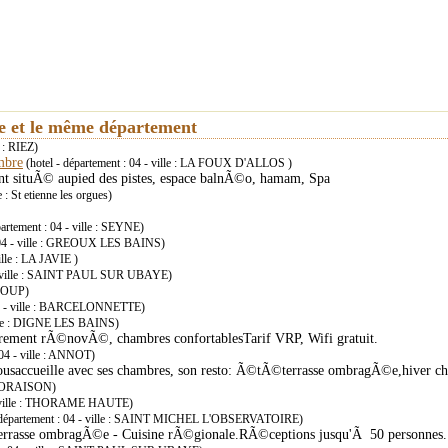
ie et le même département
e : RIEZ)
mbre
(hotel - département : 04 - ville : LA FOUX D'ALLOS )
t situÃ© aupied des pistes, espace balnÃ©o, hamam, Spa
e : St etienne les orgues)
partement : 04 - ville : SEYNE)
: 04 - ville : GREOUX LES BAINS)
ille : LA JAVIE )
4 - ville : SAINT PAUL SUR UBAYE)
 LOUP)
 04 - ville : BARCELONNETTE)
ville : DIGNE LES BAINS)
¨rement rÃ©novÃ©, chambres confortablesTarif VRP, Wifi gratuit.
 04 - ville : ANNOT)
ousaccueille avec ses chambres, son resto: Ã©tÃ©terrasse ombragÃ©e,hiver
e : ORAISON)
4 - ville : THORAME HAUTE)
- département : 04 - ville : SAINT MICHEL L'OBSERVATOIRE)
rrasse ombragÃ©e - Cuisine rÃ©gionale.RÃ©ceptions jusqu'Ã 50 personnes.