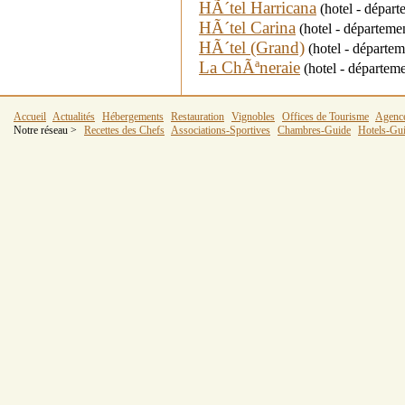
HÃ´tel Harricana
(hotel - départ
HÃ´tel Carina
(hotel - départemen
HÃ´tel (Grand)
(hotel - départe
La ChÃªneraie
(hotel - départe
Accueil
Actualités
Hébergements
Restauration
Vignobles
Offices de Tourisme
Agenc
Notre réseau >
Recettes des Chefs
Associations-Sportives
Chambres-Guide
Hotels-Gu