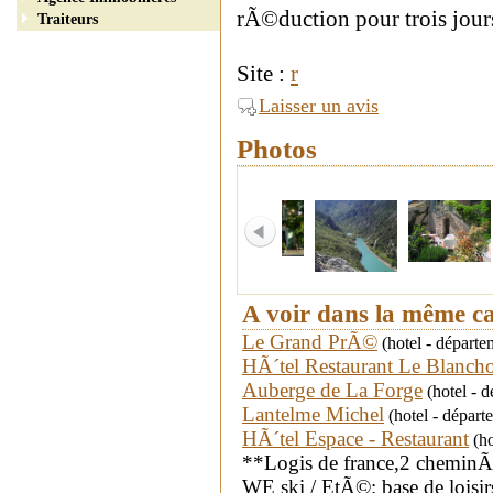
rÃ©duction pour trois jou
Traiteurs
Site :
r
Laisser un avis
Photos
A voir dans la même c
Le Grand PrÃ©
(hotel - départ
HÃ´tel Restaurant Le Blanch
Auberge de La Forge
(hotel - 
Lantelme Michel
(hotel - dépar
HÃ´tel Espace - Restaurant
(ho
**Logis de france,2 chemi
WE ski / EtÃ©: base de loisi