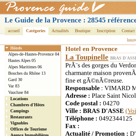
Le Guide de la Provence : 28545 référence
accueil
Catégories
Actualités
Boutique
Inscription
Contact
Inscri
Hotel en Provence
Hôtels
Alpes-de-Hautes-Provence 04
La Toupinelle
BRAS D'ASSE
Hautes Alpes 05
PrÃ¨s des gorges du Verdo
Alpes Maritimes 06
charmante maison provenÃ§
Bouches du Rhône 13
fine et gÃ©nÃ©reuse.
Gard 30
Var 83
Responsable
: VIMARD M
Vaucluse 84
Adresse :
Place Saint Nicol
Locations
Code postal :
04270
Chambres d'Hôtes
Ville : BRAS D'ASSE
(Voi
Campings
Restaurants
Téléphone :
0492344125
Vignobles
Fax :
Offices de Tourisme
Actualité / Promotion :
D'
Agence Immobilières