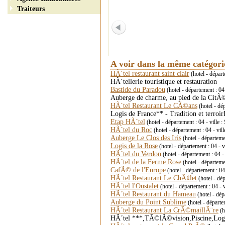
Traiteurs
A voir dans la même catégor
HÃ´tel restaurant saint clair
(hotel - départ
HÃ´tellerie touristique et restauration
Bastide du Paradou
(hotel - département :
Auberge de charme, au pied de la CitÃ
HÃ´tel Restaurant Le CÃ©ans
(hotel - d
Logis de France** - Tradition et terr
Etap HÃ´tel
(hotel - département : 04 - vill
HÃ´tel du Roc
(hotel - département : 04 - 
Auberge Le Clos des Iris
(hotel - départe
Logis de la Rose
(hotel - département : 04
HÃ´tel du Verdon
(hotel - département : 04
HÃ´tel de la Ferme Rose
(hotel - départe
CafÃ© de l'Europe
(hotel - département :
HÃ´tel Restaurant Le ChÃ¢let
(hotel - dé
HÃ´tel l'Oustalet
(hotel - département : 0
HÃ´tel Restaurant du Hameau
(hotel - dé
Auberge du Point Sublime
(hotel - départ
HÃ´tel Restaurant La CrÃ©maillÃ¨re
(h
HÃ´tel ***,TÃ©lÃ©vision,Piscine,Log