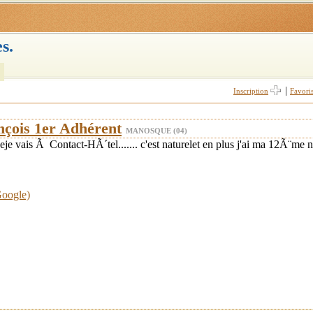
s.
|
Inscription
Favori
nçois 1er Adhérent
MANOSQUE (04)
je vais Ã Contact-HÃ´tel....... c'est naturelet en plus j'ai ma 12Ã¨m
Google)