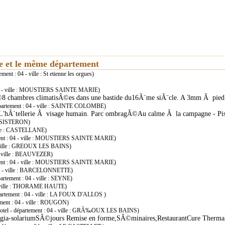
ie et le même département
ement : 04 - ville : St etienne les orgues)
 04 - ville : MOUSTIERS SAINTE MARIE)
©8 chambres climatisÃ©es dans une bastide du16Ã¨me siÃ¨cle. A 3mm Ã pied d
épartement : 04 - ville : SAINTE COLOMBE)
oirL'hÃ´tellerie Ã visage humain. Parc ombragÃ©Au calme Ã la campagne - Pi
e : SISTERON)
ville : CASTELLANE)
ment : 04 - ville : MOUSTIERS SAINTE MARIE)
 - ville : GREOUX LES BAINS)
 - ville : BEAUVEZER)
ment : 04 - ville : MOUSTIERS SAINTE MARIE)
 04 - ville : BARCELONNETTE)
partement : 04 - ville : SEYNE)
4 - ville : THORAME HAUTE)
partement : 04 - ville : LA FOUX D'ALLOS )
ement : 04 - ville : ROUGON)
otel - département : 04 - ville : GRÃ‰OUX LES BAINS)
gia-solariumSÃ©jours Remise en forme,SÃ©minaires,RestaurantCure Therm