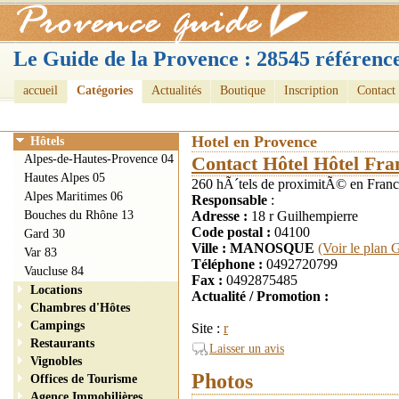
Le Guide de la Provence : 28545 référence
accueil
Catégories
Actualités
Boutique
Inscription
Contact
Hotel en Provence
Hôtels
Alpes-de-Hautes-Provence 04
Contact Hôtel Hôtel Fra
Hautes Alpes 05
260 hÃ´tels de proximitÃ© en France
Alpes Maritimes 06
Responsable
:
Bouches du Rhône 13
Adresse :
18 r Guilhempierre
Code postal :
04100
Gard 30
Ville : MANOSQUE
(Voir le plan 
Var 83
Téléphone :
0492720799
Vaucluse 84
Fax :
0492875485
Locations
Actualité / Promotion :
Chambres d'Hôtes
Campings
Site :
r
Restaurants
Laisser un avis
Vignobles
Photos
Offices de Tourisme
Agence Immobilières