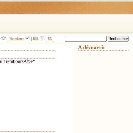
|
|
|
|
s
Newsletter
RSS
EN
A découvrir
e nuit remboursÃ©e*