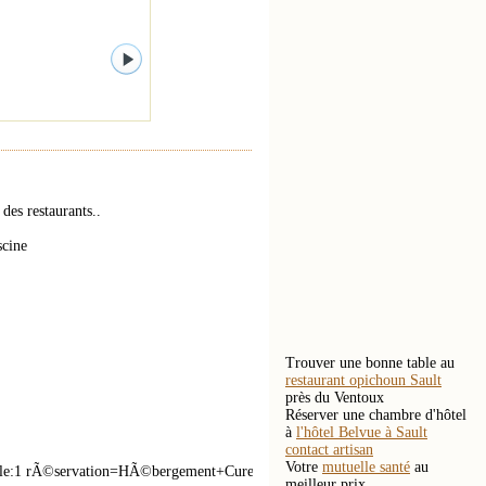
es restaurants..
scine
Trouver une bonne table au
restaurant opichoun Sault
près du Ventoux
Réserver une chambre d'hôtel
à
l'hôtel Belvue à Sault
contact artisan
Votre
mutuelle santé
au
ale:1 rÃ©servation=HÃ©bergement+Cure
meilleur prix.