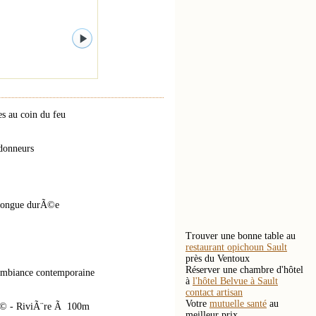
s au coin du feu
ndonneurs
 longue durÃ©e
Trouver une bonne table au
restaurant opichoun Sault
près du Ventoux
Réserver une chambre d'hôtel
 Ambiance contemporaine
à
l'hôtel Belvue à Sault
contact artisan
Votre
mutuelle santé
au
rÃ© - RiviÃ¨re Ã 100m
meilleur prix.