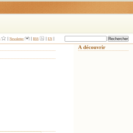
|
|
|
|
s
Newsletter
RSS
EN
A découvrir