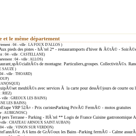
ie et le même département
artement : 04 - ville : LA FOUX D'ALLOS )
ux pieds des pistes - hÃ´tel 2* - restaurantsports d'hiver & Ã©tÃ© - SoirÃ©e
ent : 04 - ville : CASTELLANE)
artement : 04 - ville : ALLOS)
taurant,spÃ©cialitÃ©s de montagne. Particuliers,groupes. CollectivitÃ©s. Ra
: LE SAUZE )
: 04 - ville : THOARD)
 LOUP)
e : MANOSQUE)
©quipÃ©set meublÃ©s avec services Ã la carte pour dessÃ©jours de courte ou
e : RIEZ)
04 - ville : GREOUX LES BAINS)
: DIGNE LES BAINS)
lonEtape VRP 52Â¤ - Prix curistesParking PrivÃ© FermÃ© - motos gratuites
ville : AUBIGNOSC)
40 pers Terrasse - Parking - HÃ´tel ** Logis de France Cuisine gastronomique
 04 - ville : CHATEAU ARNOUX SAINT AUBAN)
t : 04 - ville : VINON SUR VERDON)
toutel'annÃ©e. A 6 kms de GrÃ©oux les Bains -Parking fermÃ© - Calme assu