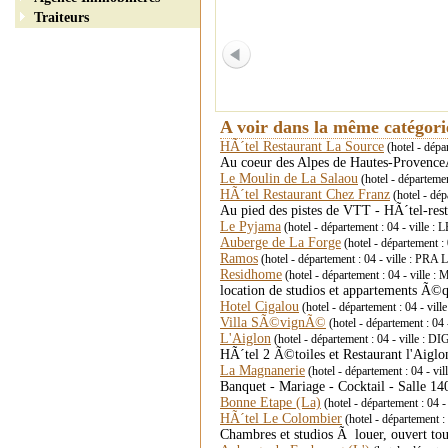
Traiteurs
A voir dans la même catégor
HÃ´tel Restaurant La Source
(hotel - dép
Au coeur des Alpes de Hautes-ProvenceA
Le Moulin de La Salaou
(hotel - départem
HÃ´tel Restaurant Chez Franz
(hotel - dép
Au pied des pistes de VTT - HÃ´tel-res
Le Pyjama
(hotel - département : 04 - ville 
Auberge de La Forge
(hotel - département 
Ramos
(hotel - département : 04 - ville : PRA
Residhome
(hotel - département : 04 - vill
location de studios et appartements Ã
Hotel Cigalou
(hotel - département : 04 - vill
Villa SÃ©vignÃ©
(hotel - département : 
L'Aiglon
(hotel - département : 04 - ville 
HÃ´tel 2 Ã©toiles et Restaurant l'Aig
La Magnanerie
(hotel - département : 04 - 
Banquet - Mariage - Cocktail - Salle 1
Bonne Etape (La)
(hotel - département :
HÃ´tel Le Colombier
(hotel - départemen
Chambres et studios Ã louer, ouvert 