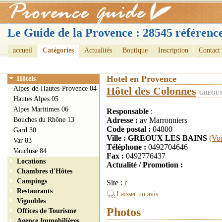
Le Guide de la Provence : 28545 référence
accueil
Catégories
Actualités
Boutique
Inscription
Contact
Hotel en Provence
Hôtels
Alpes-de-Hautes-Provence 04
Hôtel des Colonnes
GREOUX 
Hautes Alpes 05
Alpes Maritimes 06
Responsable
:
Bouches du Rhône 13
Adresse :
av Marronniers
Code postal :
04800
Gard 30
Ville : GREOUX LES BAINS
(Voi
Var 83
Téléphone :
0492704646
Vaucluse 84
Fax :
0492776437
Locations
Actualité / Promotion :
Chambres d'Hôtes
Campings
Site :
r
Restaurants
Laisser un avis
Vignobles
Photos
Offices de Tourisme
Agence Immobilières