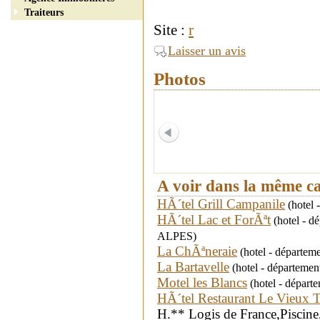
Traiteurs
Site :
r
Laisser un avis
Photos
A voir dans la même c
HÃ´tel Grill Campanile
(hotel 
HÃ´tel Lac et ForÃªt
(hotel - d
ALPES)
La ChÃªneraie
(hotel - départe
La Bartavelle
(hotel - départemen
Motel les Blancs
(hotel - dépar
HÃ´tel Restaurant Le Vieux Ti
H.** Logis de France,Piscine