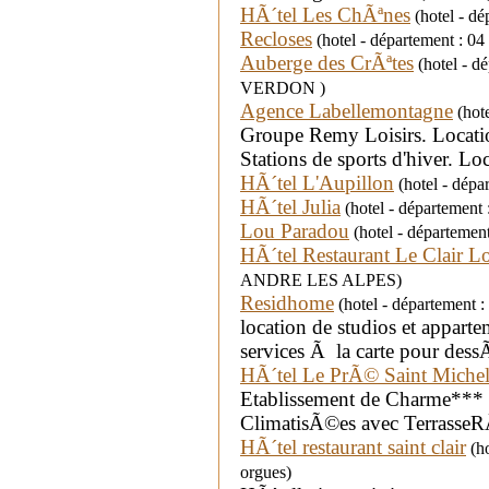
HÃ´tel Les ChÃªnes
(hotel - dé
Recloses
(hotel - département : 04
Auberge des CrÃªtes
(hotel - d
VERDON )
Agence Labellemontagne
(hote
Groupe Remy Loisirs. Location
Stations de sports d'hiver. L
HÃ´tel L'Aupillon
(hotel - dép
HÃ´tel Julia
(hotel - département
Lou Paradou
(hotel - départeme
HÃ´tel Restaurant Le Clair L
ANDRE LES ALPES)
Residhome
(hotel - département
location de studios et appa
services Ã la carte pour des
HÃ´tel Le PrÃ© Saint Miche
Etablissement de Charme***
ClimatisÃ©es avec TerrasseR
HÃ´tel restaurant saint clair
(ho
orgues)