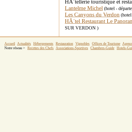
HÃ´tellerie touristique et rest
Lantelme Michel
(hotel - dépar
Les Canyons du Verdon
(hotel
HÃ´tel Restaurant Le Panora
SUR VERDON )
Accueil
Actualités
Hébergements
Restauration
Vignobles
Offices de Tourisme
Agenc
Notre réseau >
Recettes des Chefs
Associations-Sportives
Chambres-Guide
Hotels-Gu