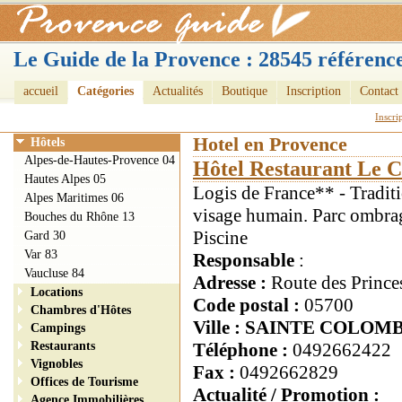
Le Guide de la Provence : 28545 référence
accueil
Catégories
Actualités
Boutique
Inscription
Contact
Inscri
Hotel en Provence
Hôtels
Alpes-de-Hautes-Provence 04
Hôtel Restaurant Le 
Hautes Alpes 05
Logis de France** - Traditi
Alpes Maritimes 06
visage humain. Parc ombr
Bouches du Rhône 13
Piscine
Gard 30
Var 83
Responsable
:
Vaucluse 84
Adresse :
Route des Princ
Locations
Code postal :
05700
Chambres d'Hôtes
Ville : SAINTE COLOM
Campings
Restaurants
Téléphone :
0492662422
Vignobles
Fax :
0492662829
Offices de Tourisme
Actualité / Promotion :
Agence Immobilières