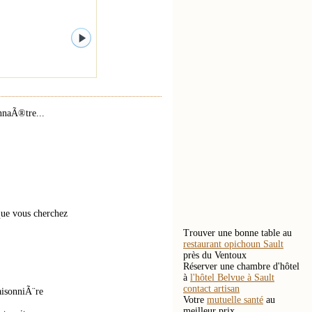
nnaÃ®tre...
que vous cherchez
Trouver une bonne table au
restaurant opichoun Sault
près du Ventoux
Réserver une chambre d'hôtel
à
l'hôtel Belvue à Sault
contact artisan
isonniÃ¨re
Votre
mutuelle santé
au
meilleur prix.