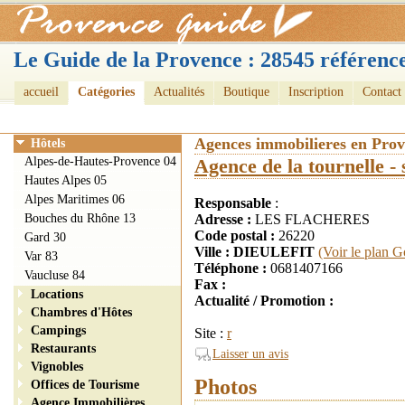
Le Guide de la Provence : 28545 référence
accueil
Catégories
Actualités
Boutique
Inscription
Contact
Agences immobilieres en Pro
Hôtels
Alpes-de-Hautes-Provence 04
Agence de la tournelle - 
Hautes Alpes 05
Alpes Maritimes 06
Responsable
:
Bouches du Rhône 13
Adresse :
LES FLACHERES
Code postal :
26220
Gard 30
Ville : DIEULEFIT
(Voir le plan G
Var 83
Téléphone :
0681407166
Vaucluse 84
Fax :
Locations
Actualité / Promotion :
Chambres d'Hôtes
Campings
Site :
r
Restaurants
Laisser un avis
Vignobles
Photos
Offices de Tourisme
Agence Immobilières