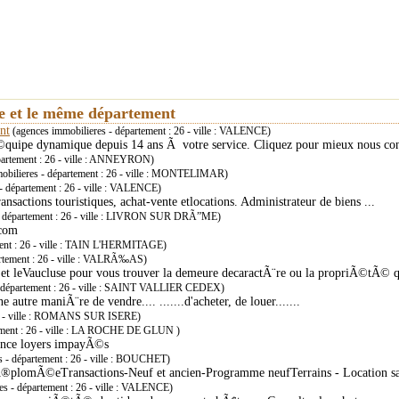
ie et le même département
nt
(agences immobilieres - département : 26 - ville : VALENCE)
Ã©quipe dynamique depuis 14 ans Ã votre service. Cliquez pour mieux nous co
partement : 26 - ville : ANNEYRON)
obilieres - département : 26 - ville : MONTELIMAR)
- département : 26 - ville : VALENCE)
nsactions touristiques, achat-vente etlocations. Administrateur de biens ...
 - département : 26 - ville : LIVRON SUR DRÃ”ME)
.com
ment : 26 - ville : TAIN L'HERMITAGE)
artement : 26 - ville : VALRÃ‰AS)
et leVaucluse pour vous trouver la demeure decaractÃ¨re ou la propriÃ©tÃ© 
- département : 26 - ville : SAINT VALLIER CEDEX)
 autre maniÃ¨re de vendre.... .......d'acheter, de louer.......
 26 - ville : ROMANS SUR ISERE)
tement : 26 - ville : LA ROCHE DE GLUN )
rance loyers impayÃ©s
s - département : 26 - ville : BOUCHET)
Ã®plomÃ©eTransactions-Neuf et ancien-Programme neufTerrains - Location sa
es - département : 26 - ville : VALENCE)