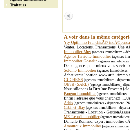
Traiteurs
A voir dans la même catégor
Yty Optimmo FranchisÃ© indÃ©penda
Ventes, Locations, Transactions, Une 
Immobilier Mpv
(agences immobilieres - dé
Agence Tarriotte Immobilier
(agences imm
Immobilier Gosselin
(agences immobilieres 
Deux agences pour mieux vous servir :tra
Solomo Immobilier
(agences immobilieres
Achat vente location.www.arthurimmo
GUCHENS
(agences immobilieres - départe
Ofival (SARL)
(agences immobilieres - dép
Nous sillonons la DrÃ´me ProvenÃ§ale 
Pangon Immobilier
(agences immobilieres 
Enfin l'adresse que vous cherchez! ....Une
Adris
(agences immobilieres - département :
Cabinet Blay
(agences immobilieres - dépar
Transactions - Location - GestionAssu
ME-Lesudimmobilier
(agences immobiliere
Danielle Romano, expert immobilier d
Amouroux Immobilier
(agences immobilier