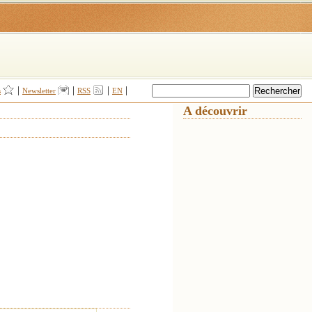
|
|
|
|
s
Newsletter
RSS
EN
A découvrir