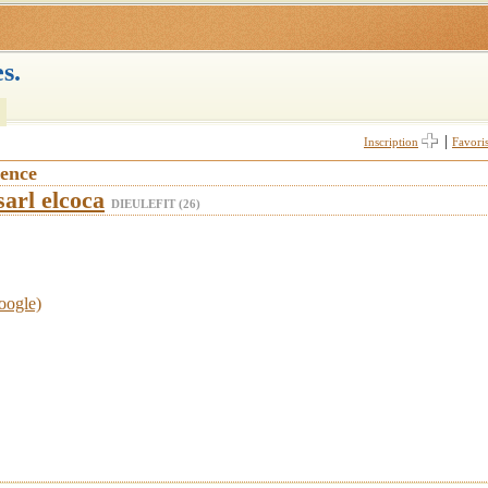
s.
|
Inscription
Favori
vence
sarl elcoca
DIEULEFIT (26)
oogle)