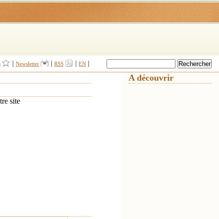
|
|
|
|
s
Newsletter
RSS
EN
A découvrir
e site