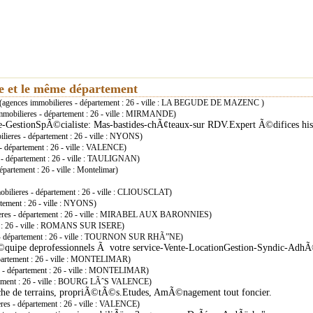
ie et le même département
(agences immobilieres - département : 26 - ville : LA BEGUDE DE MAZENC )
mmobilieres - département : 26 - ville : MIRMANDE)
te-GestionSpÃ©cialiste: Mas-bastides-chÃ¢teaux-sur RDV.Expert Ã©difices 
lieres - département : 26 - ville : NYONS)
- département : 26 - ville : VALENCE)
 - département : 26 - ville : TAULIGNAN)
partement : 26 - ville : Montelimar)
bilieres - département : 26 - ville : CLIOUSCLAT)
tement : 26 - ville : NYONS)
eres - département : 26 - ville : MIRABEL AUX BARONNIES)
nt : 26 - ville : ROMANS SUR ISERE)
 - département : 26 - ville : TOURNON SUR RHÃ”NE)
 Ã©quipe deprofessionnels Ã votre service-Vente-LocationGestion-Syndic-Ad
épartement : 26 - ville : MONTELIMAR)
s - département : 26 - ville : MONTELIMAR)
rtement : 26 - ville : BOURG LÃˆS VALENCE)
herche de terrains, propriÃ©tÃ©s.Etudes, AmÃ©nagement tout foncier.
res - département : 26 - ville : VALENCE)