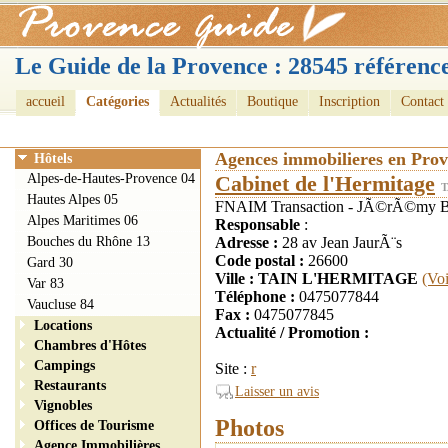
Le Guide de la Provence : 28545 référence
accueil
Catégories
Actualités
Boutique
Inscription
Contact
Agences immobilieres en Pro
Hôtels
Alpes-de-Hautes-Provence 04
Cabinet de l'Hermitage
T
Hautes Alpes 05
FNAIM Transaction - JÃ©rÃ©my BEAU
Alpes Maritimes 06
Responsable
:
Bouches du Rhône 13
Adresse :
28 av Jean JaurÃ¨s
Code postal :
26600
Gard 30
Ville : TAIN L'HERMITAGE
(Voi
Var 83
Téléphone :
0475077844
Vaucluse 84
Fax :
0475077845
Locations
Actualité / Promotion :
Chambres d'Hôtes
Campings
Site :
r
Restaurants
Laisser un avis
Vignobles
Photos
Offices de Tourisme
Agence Immobilières