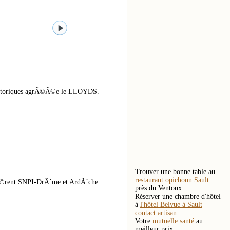
historiques agrÃ©Ã©e le LLOYDS.
Trouver une bonne table au
restaurant opichoun Sault
hÃ©rent SNPI-DrÃ´me et ArdÃ¨che
près du Ventoux
Réserver une chambre d'hôtel
à
l'hôtel Belvue à Sault
contact artisan
Votre
mutuelle santé
au
meilleur prix.