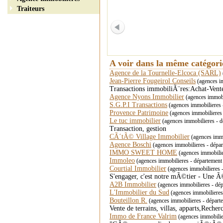
Traiteurs
A voir dans la même catégor
Agence de la Tournelle-Elcoca (SARL)
Jean-Pierre Fougeirol Conseils
(agences i
Transactions immobiliÃ¨res:Achat-Ven
Agence Nyons Immobilier
(agences immobi
S.G.P.I Transactions
(agences immobilieres 
Provence Patrimoine
(agences immobilieres
Le tuc immobilier
(agences immobilieres - dé
Transaction, gestion
CÃ´tÃ© Village Immobilier
(agences immo
Agence Boschi
(agences immobilieres - dépar
IMMO SWEET HOME
(agences immobili
Immoleo
(agences immobilieres - départeme
Courtial Immobilier
(agences immobilieres
S'engager, c'est notre mÃ©tier - Une
A2B Immobilier
(agences immobilieres - d
L'Immobilier du Sud
(agences immobiliere
Bouteillon R.
(agences immobilieres - dépa
Vente de terrains, villas, apparts,Rec
Immo de France Valrim
(agences immobilie