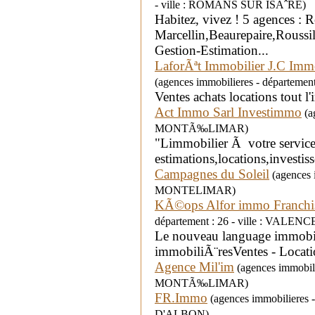
- ville : ROMANS SUR ISÃˆRE)
Habitez, vivez ! 5 agences : 
Marcellin,Beaurepaire,Rouss
Gestion-Estimation...
LaforÃªt Immobilier J.C Im
(agences immobilieres - départem
Ventes achats locations tout l
Act Immo Sarl Investimmo
(ag
MONTÃ‰LIMAR)
"Limmobilier Ã votre service
estimations,locations,investiss
Campagnes du Soleil
(agences i
MONTELIMAR)
KÃ©ops Alfor immo Franchi
département : 26 - ville : VALENC
Le nouveau language immobili
immobiliÃ¨resVentes - Locatio
Agence Mil'im
(agences immobilie
MONTÃ‰LIMAR)
FR.Immo
(agences immobilieres 
D'ALBON)