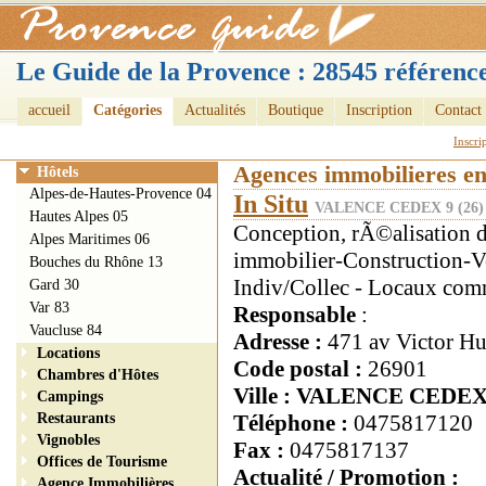
Le Guide de la Provence : 28545 référence
accueil
Catégories
Actualités
Boutique
Inscription
Contact
Inscri
Agences immobilieres e
Hôtels
Alpes-de-Hautes-Provence 04
In Situ
VALENCE CEDEX 9 (26)
Hautes Alpes 05
Conception, rÃ©alisation 
Alpes Maritimes 06
immobilier-Construction-V
Bouches du Rhône 13
Indiv/Collec - Locaux com
Gard 30
Var 83
Responsable
:
Vaucluse 84
Adresse :
471 av Victor H
Locations
Code postal :
26901
Chambres d'Hôtes
Ville : VALENCE CEDEX
Campings
Restaurants
Téléphone :
0475817120
Vignobles
Fax :
0475817137
Offices de Tourisme
Actualité / Promotion :
Agence Immobilières