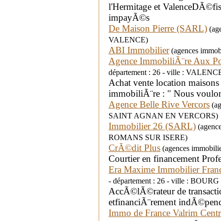
l'Hermitage et ValenceDÃ©fis
impayÃ©s
De Maison Pierre (SARL)
(age
VALENCE)
ABI Immobilier
(agences immobi
Agence ImmobiliÃ¨re Aux Por
département : 26 - ville : VALENC
Achat vente location maisons
immobiliÃ¨re : " Nous voulons
Agence Belle Rive Vercors
(ag
SAINT AGNAN EN VERCORS)
Immobilier 26 (SARL)
(agences
ROMANS SUR ISERE)
CrÃ©dit Plus
(agences immobilie
Courtier en financement Profes
Era Maxime Immobilier Fra
- département : 26 - ville : BO
AccÃ©lÃ©rateur de transacti
etfinanciÃ¨rement indÃ©pend
Immo de France Valrim Centr