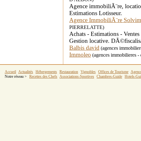
Agence immobiliÃ¨re, location
Estimations Lotisseur.
Agence ImmobiliÃ¨re Solvi
PIERRELATTE)
Achats - Estimations - Ventes 
Gestion locative. DÃ©fiscalis
Balbis david
(agences immobilier
Immoleo
(agences immobilieres 
Accueil
Actualités
Hébergements
Restauration
Vignobles
Offices de Tourisme
Agenc
Notre réseau >
Recettes des Chefs
Associations-Sportives
Chambres-Guide
Hotels-Gu