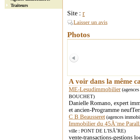
Traiteurs
Site :
r
Laisser un avis
Photos
A voir dans la même c
ME-Lesudimmobilier
(agences i
BOUCHET)
Danielle Romano, expert im
et ancien-Programme neufTerr
C B Beausseret
(agences immobil
Immobilier du 45Ã¨me Parall
ville : PONT DE L'ISÃˆRE)
vente-transactions-gestions l