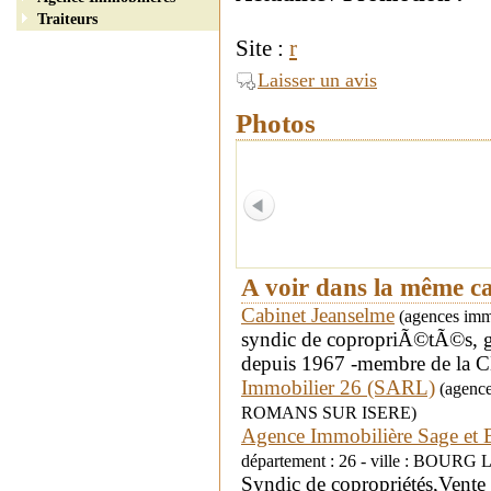
Traiteurs
Site :
r
Laisser un avis
Photos
A voir dans la même c
Cabinet Jeanselme
(agences immo
syndic de copropriÃ©tÃ©s, ge
depuis 1967 -membre de la 
Immobilier 26 (SARL)
(agences
ROMANS SUR ISERE)
Agence Immobilière Sage et Be
département : 26 - ville : BOU
Syndic de copropriétés,Vente 