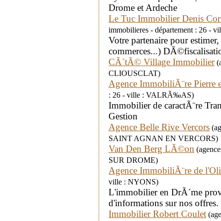
Drome et Ardeche
Le Tuc Immobilier Denis Co
immobilieres - département : 26 
Votre partenaire pour estimer, 
commerces...) DÃ©fiscalisatio
CÃ´tÃ© Village Immobilier
(a
CLIOUSCLAT)
Agence ImmobiliÃ¨re Pierre 
: 26 - ville : VALRÃ‰AS)
Immobilier de caractÃ¨re Tran
Gestion
Agence Belle Rive Vercors
(ag
SAINT AGNAN EN VERCORS)
Van Den Berg LÃ©on
(agences
SUR DROME)
Agence ImmobiliÃ¨re de l'Oli
ville : NYONS)
L'immobilier en DrÃ´me prove
d'informations sur nos offres.
Immobilier Robert Coulet
(age