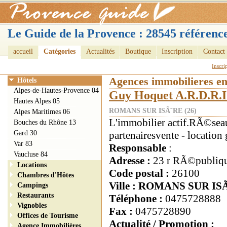
Le Guide de la Provence : 28545 référence
accueil
Catégories
Actualités
Boutique
Inscription
Contact
Inscri
Agences immobilieres e
Hôtels
Alpes-de-Hautes-Provence 04
Guy Hoquet A.R.D.R.I
Hautes Alpes 05
ROMANS SUR ISÃˆRE (26)
Alpes Maritimes 06
L'immobilier actif.RÃ©sea
Bouches du Rhône 13
Gard 30
partenairesvente - location
Var 83
Responsable
:
Vaucluse 84
Adresse :
23 r RÃ©publiq
Locations
Code postal :
26100
Chambres d'Hôtes
Ville : ROMANS SUR IS
Campings
Restaurants
Téléphone :
0475728888
Vignobles
Fax :
0475728890
Offices de Tourisme
Actualité / Promotion :
Agence Immobilières