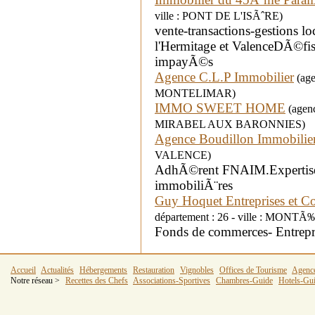
ville : PONT DE L'ISÃˆRE)
vente-transactions-gestions l
l'Hermitage et ValenceDÃ©fis
impayÃ©s
Agence C.L.P Immobilier
(age
MONTELIMAR)
IMMO SWEET HOME
(agenc
MIRABEL AUX BARONNIES)
Agence Boudillon Immobilie
VALENCE)
AdhÃ©rent FNAIM.Expertises
immobiliÃ¨res
Guy Hoquet Entreprises et 
département : 26 - ville : MON
Fonds de commerces- Entrep
Accueil
Actualités
Hébergements
Restauration
Vignobles
Offices de Tourisme
Agenc
Notre réseau >
Recettes des Chefs
Associations-Sportives
Chambres-Guide
Hotels-Gu