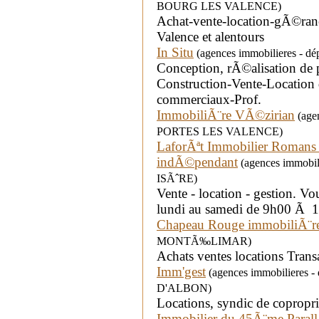
BOURG LES VALENCE)
Achat-vente-location-gÃ©ra
Valence et alentours
In Situ
(agences immobilieres - d
Conception, rÃ©alisation de 
Construction-Vente-Location 
commerciaux-Prof.
ImmobiliÃ¨re VÃ©zirian
(agen
PORTES LES VALENCE)
LaforÃªt Immobilier Romans
indÃ©pendant
(agences immobil
ISÃˆRE)
Vente - location - gestion. V
lundi au samedi de 9h00 Ã 
Chapeau Rouge immobiliÃ¨r
MONTÃ‰LIMAR)
Achats ventes locations Trans
Imm'gest
(agences immobilieres 
D'ALBON)
Locations, syndic de coprop
Immobilier du 45Ã¨me Parall