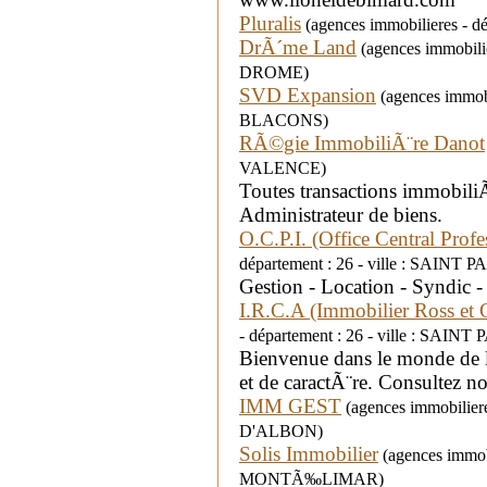
Pluralis
(agences immobilieres - 
DrÃ´me Land
(agences immobili
DROME)
SVD Expansion
(agences immobi
BLACONS)
RÃ©gie ImmobiliÃ¨re Danot
VALENCE)
Toutes transactions immobiliÃ¨
Administrateur de biens.
O.C.P.I. (Office Central Prof
département : 26 - ville : SAI
Gestion - Location - Syndic -
I.R.C.A (Immobilier Ross et 
- département : 26 - ville : S
Bienvenue dans le monde de l'i
et de caractÃ¨re. Consultez no
IMM GEST
(agences immobilier
D'ALBON)
Solis Immobilier
(agences immobil
MONTÃ‰LIMAR)