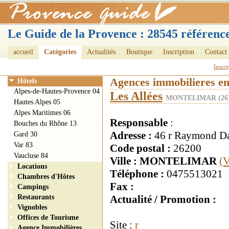
Le Guide de la Provence : 28545 référence
accueil
Catégories
Actualités
Boutique
Inscription
Contact
Inscri
Agences immobilieres e
Hôtels
Alpes-de-Hautes-Provence 04
Les Allées
MONTELIMAR (26
Hautes Alpes 05
Alpes Maritimes 06
Responsable
:
Bouches du Rhône 13
Adresse :
46 r Raymond Da
Gard 30
Var 83
Code postal :
26200
Vaucluse 84
Ville : MONTELIMAR
(V
Locations
Téléphone :
0475513021
Chambres d'Hôtes
Fax :
Campings
Restaurants
Actualité / Promotion :
Vignobles
Offices de Tourisme
Site :
r
Agence Immobilières