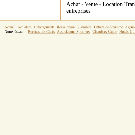
Achat - Vente - Location Tra
entreprises
Accueil
Actualités
Hébergements
Restauration
Vignobles
Offices de Tourisme
Agenc
Notre réseau >
Recettes des Chefs
Associations-Sportives
Chambres-Guide
Hotels-Gu