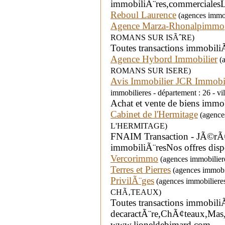
immobiliÃ¨res,commercialesLo
Reboul Laurence
(agences immob
Agence Marza-Rhonalpimmo
ROMANS SUR ISÃˆRE)
Toutes transactions immobiliÃ
Agence Hybord Immobilier
(a
ROMANS SUR ISERE)
Avis Immobilier JCR Immobi
immobilieres - département : 26 - 
Achat et vente de biens immob
Cabinet de l'Hermitage
(agences
L'HERMITAGE)
FNAIM Transaction - JÃ©rÃ
immobiliÃ¨resNos offres dispo
Vercorimmo
(agences immobiliere
Terres et Pierres
(agences immobil
PrivilÃ¨ges
(agences immobiliere
CHÃ‚TEAUX)
Toutes transactions immobili
decaractÃ¨re,ChÃ¢teaux,Mas,
www.lioneldebimard.com