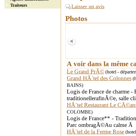
Traiteurs
Laisser un avis
Photos
A voir dans la même c
Le Grand PrÃ©
(hotel - départ
Grand HÃ´tel des Colonnes
(h
BAINS)
Logis de France de charme - 
traditionellerafinÃ©e, salle cl
HÃ´tel Restaurant Le CÃ©an
COLOMBE)
Logis de France** - Tradition
Parc ombragÃ©Au calme Ã la
HÃ´tel de la Ferme Rose
(hote