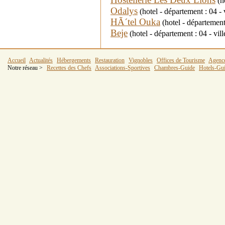
(h
Odalys
(hotel - département : 04
HÃ´tel Ouka
(hotel - départemen
Beje
(hotel - département : 04 -
Accueil
Actualités
Hébergements
Restauration
Vignobles
Offices de Tourisme
Agenc
Notre réseau >
Recettes des Chefs
Associations-Sportives
Chambres-Guide
Hotels-Gu