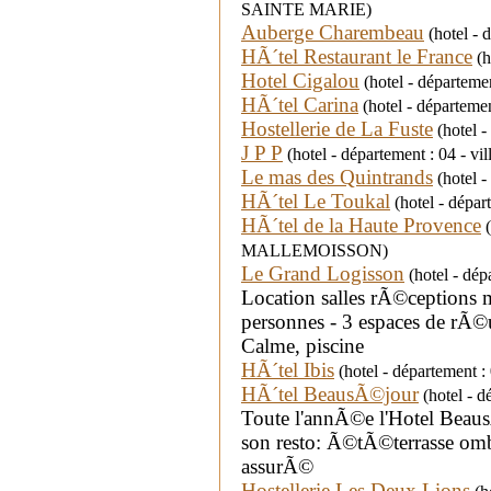
SAINTE MARIE)
Auberge Charembeau
(hotel -
HÃ´tel Restaurant le France
(h
Hotel Cigalou
(hotel - départemen
HÃ´tel Carina
(hotel - départemen
Hostellerie de La Fuste
(hotel 
J P P
(hotel - département : 04 - v
Le mas des Quintrands
(hotel 
HÃ´tel Le Toukal
(hotel - dépa
HÃ´tel de la Haute Provence
(
MALLEMOISSON)
Le Grand Logisson
(hotel - dép
Location salles rÃ©ceptions
personnes - 3 espaces de rÃ
Calme, piscine
HÃ´tel Ibis
(hotel - département
HÃ´tel BeausÃ©jour
(hotel - d
Toute l'annÃ©e l'Hotel Beaus
son resto: Ã©tÃ©terrasse o
assurÃ©
Hostellerie Les Deux Lions