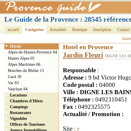
Le Guide de la Provence : 28545 référence
accueil
Catégories
Actualités
Boutique
Inscription
Contact
Inscri
Hotel en Provence
Hôtels
Alpes-de-Hautes-Provence 04
Jardin Fleuri
DIGNE LES B
Hautes Alpes 05
Alpes Maritimes 06
Responsable
:
Bouches du Rhône 13
Adresse :
9 bd Victor Hug
Gard 30
Var 83
Code postal :
04000
Vaucluse 84
Ville : DIGNE LES BAIN
Locations
Téléphone :
0492310451
Chambres d'Hôtes
Fax :
0492325575
Campings
Restaurants
Actualité / Promotion :
Vignobles
Offices de Tourisme
Site :
r
Agence Immobilières