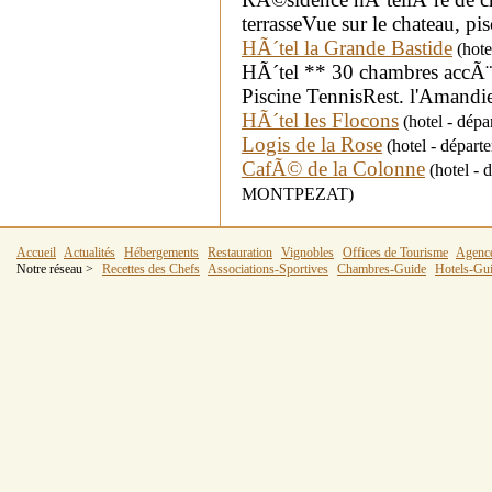
terrasseVue sur le chateau, p
HÃ´tel la Grande Bastide
(hote
HÃ´tel ** 30 chambres accÃ
Piscine TennisRest. l'Amandi
HÃ´tel les Flocons
(hotel - dépa
Logis de la Rose
(hotel - dépar
CafÃ© de la Colonne
(hotel -
MONTPEZAT)
Accueil
Actualités
Hébergements
Restauration
Vignobles
Offices de Tourisme
Agenc
Notre réseau >
Recettes des Chefs
Associations-Sportives
Chambres-Guide
Hotels-Gu