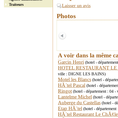
Traiteurs
Laisser un avis
Photos
A voir dans la même c
Garcin Henri
(hotel - départemen
HOTEL RESTAURANT LE
ville : DIGNE LES BAINS)
Motel les Blancs
(hotel - dépar
HÃ´tel Pascal
(hotel - départemen
Ringot
(hotel - département : 04 
Lantelme Michel
(hotel - dépar
Auberge du Castellas
(hotel - dé
Etap HÃ´tel
(hotel - département
HÃ´tel Restaurant Le ChÃ¢le