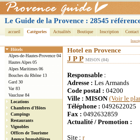
Le Guide de la Provence : 28545 référence
accueil
Catégories
Actualités
Boutique
Inscription
Contact
Inscri
Hotel en Provence
Hôtels
Alpes-de-Hautes-Provence 04
J P P
MISON (04)
Hautes Alpes 05
Alpes Maritimes 06
Responsable
:
Bouches du Rhône 13
Adresse :
Les Armands
Gard 30
Var 83
Code postal :
04200
Vaucluse 84
Ville : MISON
(Voir le pl
Locations
Téléphone :
0492622025
Chambres d'Hôtes
Fax :
0492632859
Campings
Restaurants
Actualité / Promotion :
Vignobles
Offices de Tourisme
Site :
r
Agence Immobilières