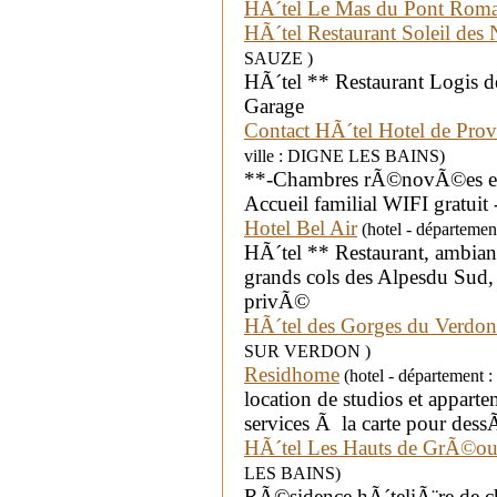
HÃ´tel Le Mas du Pont Rom
HÃ´tel Restaurant Soleil des 
SAUZE )
HÃ´tel ** Restaurant Logis de
Garage
Contact HÃ´tel Hotel de Pr
ville : DIGNE LES BAINS)
**-Chambres rÃ©novÃ©es et 
Accueil familial WIFI gratuit
Hotel Bel Air
(hotel - départemen
HÃ´tel ** Restaurant, ambianc
grands cols des Alpesdu Sud
privÃ©
HÃ´tel des Gorges du Verdon
SUR VERDON )
Residhome
(hotel - département
location de studios et appa
services Ã la carte pour des
HÃ´tel Les Hauts de GrÃ©o
LES BAINS)
RÃ©sidence hÃ´teliÃ¨re de c