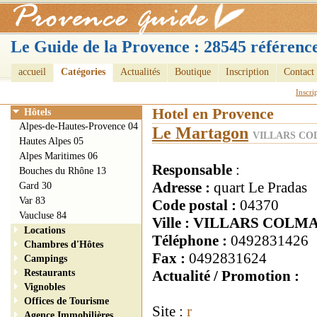
Le Guide de la Provence : 28545 référence
accueil
Catégories
Actualités
Boutique
Inscription
Contact
Inscri
Hotel en Provence
Hôtels
Alpes-de-Hautes-Provence 04
Le Martagon
VILLARS COL
Hautes Alpes 05
Alpes Maritimes 06
Responsable
:
Bouches du Rhône 13
Adresse :
quart Le Pradas
Gard 30
Var 83
Code postal :
04370
Vaucluse 84
Ville : VILLARS COLM
Locations
Téléphone :
0492831426
Chambres d'Hôtes
Fax :
0492831624
Campings
Restaurants
Actualité / Promotion :
Vignobles
Offices de Tourisme
Site :
r
Agence Immobilières