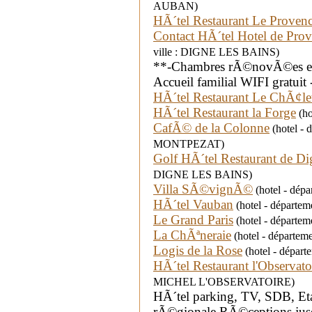
AUBAN)
HÃ´tel Restaurant Le Proven
Contact HÃ´tel Hotel de Pr
ville : DIGNE LES BAINS)
**-Chambres rÃ©novÃ©es et 
Accueil familial WIFI gratuit
HÃ´tel Restaurant Le ChÃ¢le
HÃ´tel Restaurant la Forge
(ho
CafÃ© de la Colonne
(hotel -
MONTPEZAT)
Golf HÃ´tel Restaurant de D
DIGNE LES BAINS)
Villa SÃ©vignÃ©
(hotel - dép
HÃ´tel Vauban
(hotel - départe
Le Grand Paris
(hotel - départe
La ChÃªneraie
(hotel - départe
Logis de la Rose
(hotel - dépar
HÃ´tel Restaurant l'Observato
MICHEL L'OBSERVATOIRE)
HÃ´tel parking, TV, SDB, E
rÃ©gionale.RÃ©ceptions jus