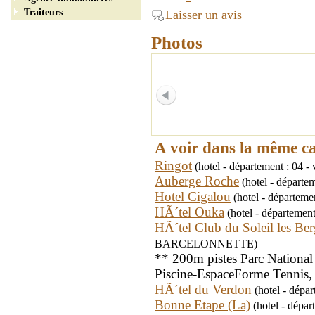
Traiteurs
Laisser un avis
Photos
A voir dans la même c
Ringot
(hotel - département : 04 
Auberge Roche
(hotel - départ
Hotel Cigalou
(hotel - départemen
HÃ´tel Ouka
(hotel - départemen
HÃ´tel Club du Soleil les Ber
BARCELONNETTE)
** 200m pistes Parc Nationa
Piscine-EspaceForme Tennis,
HÃ´tel du Verdon
(hotel - dépa
Bonne Etape (La)
(hotel - dép