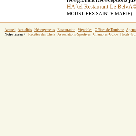
HÃ´tel Restaurant Le BelvÃ
MOUSTIERS SAINTE MARIE)
Accueil
Actualités
Hébergements
Restauration
Vignobles
Offices de Tourisme
Agenc
Notre réseau >
Recettes des Chefs
Associations-Sportives
Chambres-Guide
Hotels-Gu