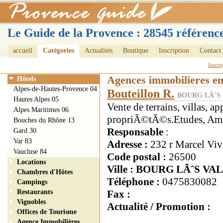
Le Guide de la Provence : 28545 référence
accueil
Catégories
Actualités
Boutique
Inscription
Contact
Inscri
Agences immobilieres e
Hôtels
Alpes-de-Hautes-Provence 04
Bouteillon R.
BOURG LÃˆS 
Hautes Alpes 05
Vente de terrains, villas, a
Alpes Maritimes 06
propriÃ©tÃ©s.Etudes, AmÃ
Bouches du Rhône 13
Responsable
:
Gard 30
Var 83
Adresse :
232 r Marcel Viv
Vaucluse 84
Code postal :
26500
Locations
Ville : BOURG LÃˆS V
Chambres d'Hôtes
Téléphone :
0475830082
Campings
Restaurants
Fax :
Vignobles
Actualité / Promotion :
Offices de Tourisme
Agence Immobilières