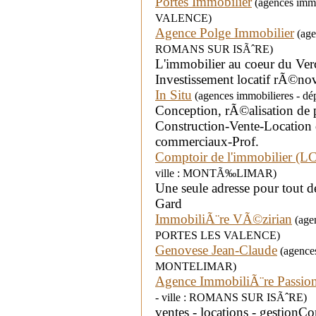
Portes Immobilier
(agences immo
VALENCE)
Agence Polge Immobilier
(agen
ROMANS SUR ISÃˆRE)
L'immobilier au coeur du Verc
Investissement locatif rÃ©nov
In Situ
(agences immobilieres - d
Conception, rÃ©alisation de 
Construction-Vente-Location 
commerciaux-Prof.
Comptoir de l'immobilier (L
ville : MONTÃ‰LIMAR)
Une seule adresse pour tout 
Gard
ImmobiliÃ¨re VÃ©zirian
(agen
PORTES LES VALENCE)
Genovese Jean-Claude
(agences
MONTELIMAR)
Agence ImmobiliÃ¨re Passi
- ville : ROMANS SUR ISÃˆRE)
ventes - locations - gestionCo