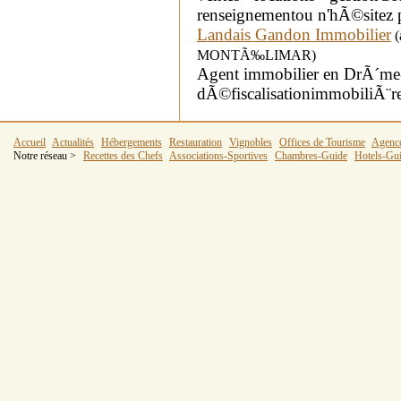
renseignementou n'hÃ©sitez 
Landais Gandon Immobilier
(
MONTÃ‰LIMAR)
Agent immobilier en DrÃ´me-
dÃ©fiscalisationimmobiliÃ¨r
Accueil
Actualités
Hébergements
Restauration
Vignobles
Offices de Tourisme
Agenc
Notre réseau >
Recettes des Chefs
Associations-Sportives
Chambres-Guide
Hotels-Gu