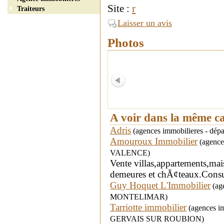
Site :
r
Traiteurs
Laisser un avis
Photos
A voir dans la même c
Adris
(agences immobilieres - dé
Amouroux Immobilier
(agences
VALENCE)
Vente villas,appartements,ma
demeures et chÃ¢teaux.Consult
Guy Hoquet L'Immobilier
(age
MONTELIMAR)
Tarriotte immobilier
(agences im
GERVAIS SUR ROUBION)