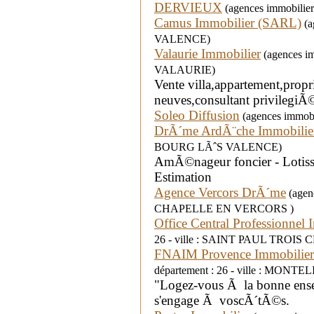
DERVIEUX
(agences immobilier
Camus Immobilier (SARL)
(a
VALENCE)
Valaurie Immobilier
(agences imm
VALAURIE)
Vente villa,appartement,prop
neuves,consultant privilegiÃ
Soleo Diffusion
(agences immobi
DrÃ´me ArdÃ¨che Immobilie
BOURG LÃˆS VALENCE)
AmÃ©nageur foncier - Lotisse
Estimation
Agence Vercors DrÃ´me
(agenc
CHAPELLE EN VERCORS )
Office Central Professionnel 
26 - ville : SAINT PAUL TROI
FNAIM Provence Immobilie
département : 26 - ville : MON
"Logez-vous Ã la bonne ense
s'engage Ã voscÃ´tÃ©s.