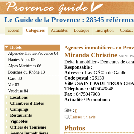
Le Guide de la Provence : 28545 référence
accueil
Catégories
Actualités
Boutique
Inscription
Contact
Agences immobilieres en Pro
Hôtels
Alpes-de-Hautes-Provence 04
Miranda Christine
SAINT P
Hautes Alpes 05
Delta Immobilier - Demeures de carac
Alpes Maritimes 06
Responsable
:
Bouches du Rhône 13
Adresse :
1 av GÃ©n de Gaulle
Code postal :
26130
Gard 30
Ville : SAINT PAUL TROIS C
Var 83
Téléphone :
0475049848
Vaucluse 84
Fax :
0475047903
Locations
Actualité / Promotion :
Chambres d'Hôtes
Campings
Site :
r
Restaurants
Laisser un avis
Vignobles
Photos
Offices de Tourisme
Agence Immobilières