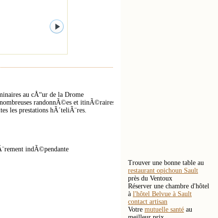
minaires au cÅ“ur de la Drome
e nombreuses randonnÃ©es et itinÃ©raires
es les prestations hÃ´teliÃ¨res.
iÃ¨rement indÃ©pendante
Trouver une bonne table au
restaurant opichoun Sault
près du Ventoux
Réserver une chambre d'hôtel
à
l'hôtel Belvue à Sault
contact artisan
Votre
mutuelle santé
au
meilleur prix.