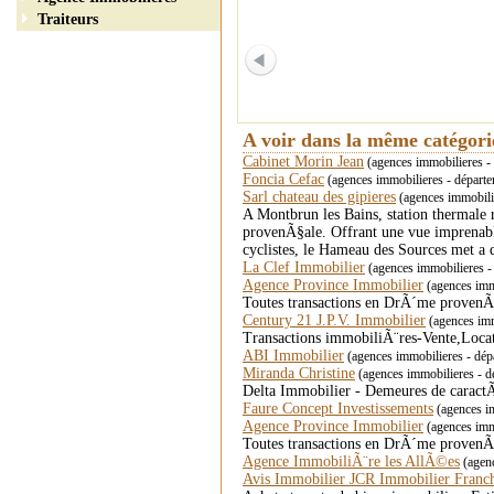
Traiteurs
A voir dans la même catégor
Cabinet Morin Jean
(agences immobilieres -
Foncia Cefac
(agences immobilieres - départ
Sarl chateau des gipieres
(agences immobilie
A Montbrun les Bains, station thermal
provenÃ§ale. Offrant une vue imprenabl
cyclistes, le Hameau des Sources met a 
La Clef Immobilier
(agences immobilieres
Agence Province Immobilier
(agences im
Toutes transactions en DrÃ´me provenÃ§al
Century 21 J.P.V. Immobilier
(agences im
Transactions immobiliÃ¨res-Vente,Loca
ABI Immobilier
(agences immobilieres - dép
Miranda Christine
(agences immobilieres -
Delta Immobilier - Demeures de caractÃ¨
Faure Concept Investissements
(agences i
Agence Province Immobilier
(agences im
Toutes transactions en DrÃ´me provenÃ§al
Agence ImmobiliÃ¨re les AllÃ©es
(agen
Avis Immobilier JCR Immobilier Fran