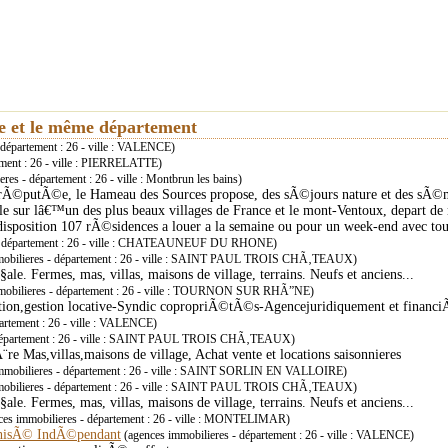
ie et le même département
 département : 26 - ville : VALENCE)
ement : 26 - ville : PIERRELATTE)
res - département : 26 - ville : Montbrun les bains)
e rÃ©putÃ©e, le Hameau des Sources propose, des sÃ©jours nature et des sÃ©
e sur lâ€™un des plus beaux villages de France et le mont-Ventoux, depart d
disposition 107 rÃ©sidences a louer a la semaine ou pour un week-end avec tout
 - département : 26 - ville : CHATEAUNEUF DU RHONE)
mobilieres - département : 26 - ville : SAINT PAUL TROIS CHÃ‚TEAUX)
e. Fermes, mas, villas, maisons de village, terrains. Neufs et anciens...
mobilieres - département : 26 - ville : TOURNON SUR RHÃ”NE)
tion,gestion locative-Syndic copropriÃ©tÃ©s-Agencejuridiquement et financ
artement : 26 - ville : VALENCE)
 département : 26 - ville : SAINT PAUL TROIS CHÃ‚TEAUX)
re Mas,villas,maisons de village, Achat vente et locations saisonnieres
mmobilieres - département : 26 - ville : SAINT SORLIN EN VALLOIRE)
mobilieres - département : 26 - ville : SAINT PAUL TROIS CHÃ‚TEAUX)
e. Fermes, mas, villas, maisons de village, terrains. Neufs et anciens...
ces immobilieres - département : 26 - ville : MONTELIMAR)
chisÃ© IndÃ©pendant
(agences immobilieres - département : 26 - ville : VALENCE)