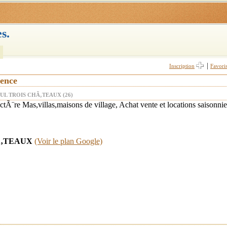
s.
|
Inscription
Favori
vence
AUL TROIS CHÃ‚TEAUX (26)
tÃ¨re Mas,villas,maisons de village, Achat vente et locations saisonnie
HÃ‚TEAUX
(Voir le plan Google)