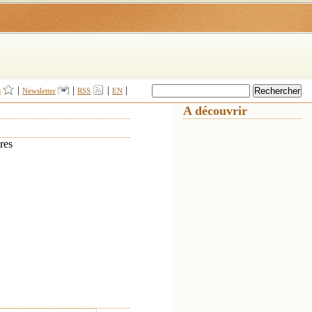
|
|
|
|
s
Newsletter
RSS
EN
A découvrir
res