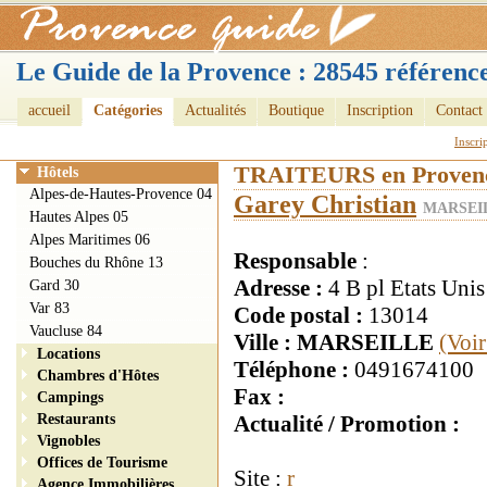
Le Guide de la Provence : 28545 référence
accueil
Catégories
Actualités
Boutique
Inscription
Contact
Inscri
TRAITEURS en Proven
Hôtels
Alpes-de-Hautes-Provence 04
Garey Christian
MARSEIL
Hautes Alpes 05
Alpes Maritimes 06
Responsable
:
Bouches du Rhône 13
Adresse :
4 B pl Etats Unis
Gard 30
Var 83
Code postal :
13014
Vaucluse 84
Ville : MARSEILLE
(Voir
Locations
Téléphone :
0491674100
Chambres d'Hôtes
Fax :
Campings
Restaurants
Actualité / Promotion :
Vignobles
Offices de Tourisme
Site :
r
Agence Immobilières