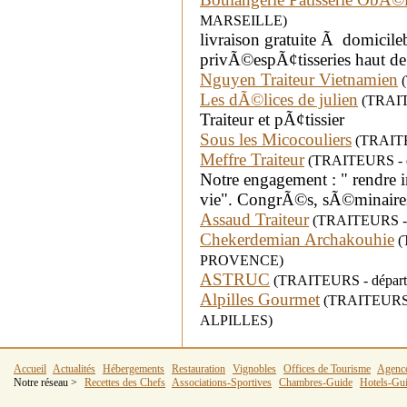
MARSEILLE)
livraison gratuite Ã domicil
privÃ©espÃ¢tisseries haut d
Nguyen Traiteur Vietnamien
(
Les dÃ©lices de julien
(TRAITE
Traiteur et pÃ¢tissier
Sous les Micocouliers
(TRAITEU
Meffre Traiteur
(TRAITEURS - dé
Notre engagement : " rendre 
vie". CongrÃ©s, sÃ©minaires
Assaud Traiteur
(TRAITEURS - d
Chekerdemian Archakouhie
(
PROVENCE)
ASTRUC
(TRAITEURS - départe
Alpilles Gourmet
(TRAITEURS -
ALPILLES)
Accueil
Actualités
Hébergements
Restauration
Vignobles
Offices de Tourisme
Agenc
Notre réseau >
Recettes des Chefs
Associations-Sportives
Chambres-Guide
Hotels-Gu