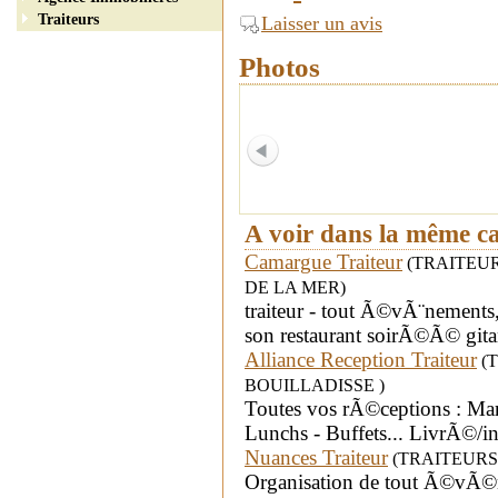
Traiteurs
Laisser un avis
Photos
A voir dans la même c
Camargue Traiteur
(TRAITEURS 
DE LA MER)
traiteur - tout Ã©vÃ¨nements
son restaurant soirÃ©Ã© git
Alliance Reception Traiteur
(T
BOUILLADISSE )
Toutes vos rÃ©ceptions : Mar
Lunchs - Buffets... LivrÃ©/i
Nuances Traiteur
(TRAITEURS - d
Organisation de tout Ã©vÃ