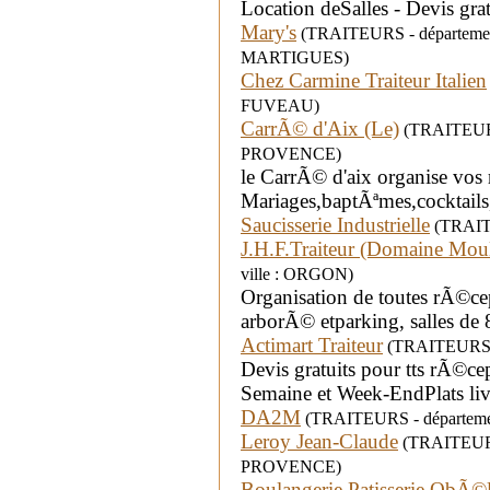
Location deSalles - Devis gra
Mary's
(TRAITEURS - départemen
MARTIGUES)
Chez Carmine Traiteur Italien
FUVEAU)
CarrÃ© d'Aix (Le)
(TRAITEURS 
PROVENCE)
le CarrÃ© d'aix organise vos
Mariages,baptÃªmes,cocktails,
Saucisserie Industrielle
(TRAITE
J.H.F.Traiteur (Domaine Moul
ville : ORGON)
Organisation de toutes rÃ©cep
arborÃ© etparking, salles de
Actimart Traiteur
(TRAITEURS - 
Devis gratuits pour tts rÃ©cep
Semaine et Week-EndPlats livr
DA2M
(TRAITEURS - départemen
Leroy Jean-Claude
(TRAITEURS 
PROVENCE)
Boulangerie Patisserie ObÃ©