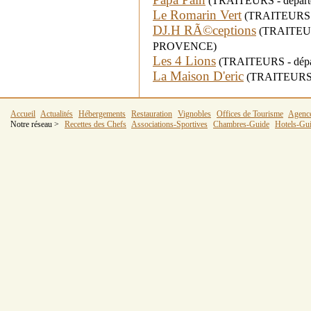
(TRAITEURS - départe
Le Romarin Vert
(TRAITEURS - d
DJ.H RÃ©ceptions
(TRAITEURS 
PROVENCE)
Les 4 Lions
(TRAITEURS - dépar
La Maison D'eric
(TRAITEURS - 
Accueil
Actualités
Hébergements
Restauration
Vignobles
Offices de Tourisme
Agenc
Notre réseau >
Recettes des Chefs
Associations-Sportives
Chambres-Guide
Hotels-Gu