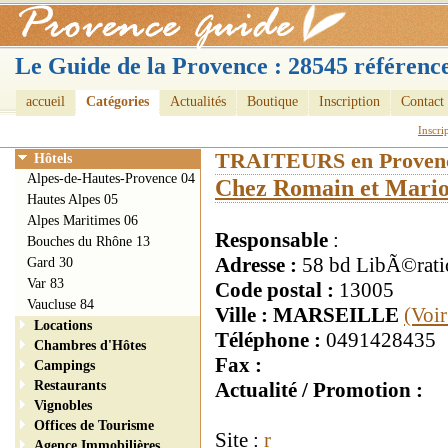
Le Guide de la Provence : 28545 référence
accueil
Catégories
Actualités
Boutique
Inscription
Contact
Inscri
TRAITEURS en Proven
Hôtels
Alpes-de-Hautes-Provence 04
Chez Romain et Mari
Hautes Alpes 05
Alpes Maritimes 06
Responsable
:
Bouches du Rhône 13
Adresse :
58 bd LibÃ©rati
Gard 30
Var 83
Code postal :
13005
Vaucluse 84
Ville : MARSEILLE
(Voir
Locations
Téléphone :
0491428435
Chambres d'Hôtes
Fax :
Campings
Restaurants
Actualité / Promotion :
Vignobles
Offices de Tourisme
Site :
r
Agence Immobilières