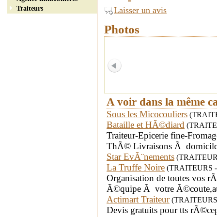
Traiteurs
Laisser un avis
Photos
A voir dans la même c
Sous les Micocouliers
(TRAITEU
Bataille et HÃ©diard
(TRAITEUR
Traiteur-Epicerie fine-Fromag
ThÃ© Livraisons Ã domicile
Star EvÃ¨nements
(TRAITEURS -
La Truffe Noire
(TRAITEURS - d
Organisation de toutes vos r
Ã©quipe Ã votre Ã©coute,au 
Actimart Traiteur
(TRAITEURS - 
Devis gratuits pour tts rÃ©cep