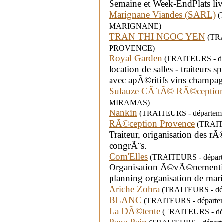
Semaine et Week-EndPlats livr
Marignane Viandes (SARL)
(
MARIGNANE)
TRAN THI NGOC YEN
(TRA
PROVENCE)
Royal Garden
(TRAITEURS - dép
location de salles - traiteur
avec apÃ©ritifs vins champ
Sulauze CÃ´tÃ© RÃ©ceptio
MIRAMAS)
Nankin
(TRAITEURS - départeme
RÃ©ception Provence
(TRAITE
Traiteur, origanisation des r
congrÃ¨s.
Com'Elles
(TRAITEURS - départe
Organisation Ã©vÃ©nementi
planning organisation de mar
Ariche Zohra
(TRAITEURS - dépa
BLANC
(TRAITEURS - départeme
La DÃ©tente
(TRAITEURS - dépa
Papa Pain