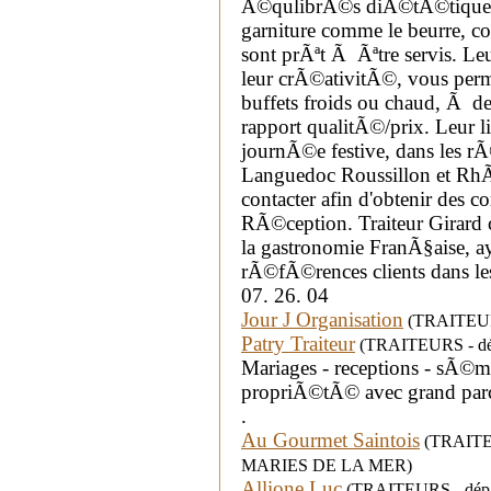
Ã©qulibrÃ©s diÃ©tÃ©tiquem
garniture comme le beurre, co
sont prÃªt Ã Ãªtre servis. Leu
leur crÃ©ativitÃ©, vous perm
buffets froids ou chaud, Ã de
rapport qualitÃ©/prix. Leur liv
journÃ©e festive, dans les r
Languedoc Roussillon et RhÃ
contacter afin d'obtenir des c
RÃ©ception. Traiteur Girard 
la gastronomie FranÃ§aise, 
rÃ©fÃ©rences clients dans le
07. 26. 04
Jour J Organisation
(TRAITEURS
Patry Traiteur
(TRAITEURS - dép
Mariages - receptions - sÃ©m
propriÃ©tÃ© avec grand parc
.
Au Gourmet Saintois
(TRAITEUR
MARIES DE LA MER)
Allione Luc
(TRAITEURS - dépar