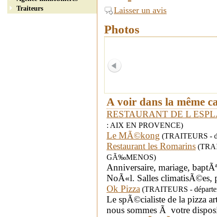
Traiteurs
Laisser un avis
Photos
A voir dans la même c
RESTAURANT DE L ESP
: AIX EN PROVENCE)
Le MÃ©kong
(TRAITEURS - dé
Restaurant les Romarins
(TRAIT
GÃ‰MENOS)
Anniversaire, mariage, baptÃ
NoÃ«l. Salles climatisÃ©es, 
Ok Pizza
(TRAITEURS - départem
Le spÃ©cialiste de la pizza 
nous sommes Ã votre disposit