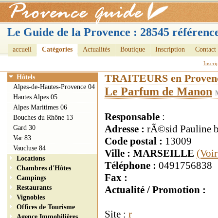
Le Guide de la Provence : 28545 référence
accueil
Catégories
Actualités
Boutique
Inscription
Contact
Inscri
TRAITEURS en Proven
Hôtels
Alpes-de-Hautes-Provence 04
Le Parfum de Manon
Hautes Alpes 05
Alpes Maritimes 06
Responsable
:
Bouches du Rhône 13
Adresse :
rÃ©sid Pauline 
Gard 30
Var 83
Code postal :
13009
Vaucluse 84
Ville : MARSEILLE
(Voir
Locations
Téléphone :
0491756838
Chambres d'Hôtes
Fax :
Campings
Restaurants
Actualité / Promotion :
Vignobles
Offices de Tourisme
Site :
r
Agence Immobilières