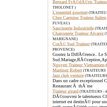
Bernard FrÃ©dÃ©ric Traiteu
THOLONET )
L'essentiel gourmet
(TRAITEURS
Chez Carmine Traiteur Italien
FUVEAU)
Saucisserie Industrielle
(TRAITE
Charcuterie Traiteur Alvarez
(T
MARIGNANE)
CotÃ© Sud Traiteur
(TRAITEURS
PROVENCE)
Goutez la DiffÃ©rence.. Le S
Sud.Mariage,RÃ©ception,AppÃ
Nguyen Traiteur Vietnamien
(
Martinez Robert
(TRAITEURS - d
Jazz club venture
(TRAITEURS - 
Dans un cadre exceptionnel 
Restaurant Ã thÃ¨me
Ttaiteur girard
(TRAITEURS - dépar
DÃ©couvrez le talentueux Che
internet est destinÃ© pour u
tarifs compÃ©titifs vous atten