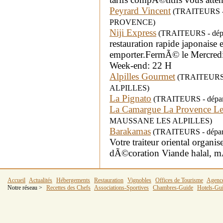
Peyrard Vincent
(TRAITEURS - d
PROVENCE)
Niji Express
(TRAITEURS - dépa
restauration rapide japonaise
emporter.FermÃ© le Mercredi
Week-end: 22 H
Alpilles Gourmet
(TRAITEURS -
ALPILLES)
La Pignato
(TRAITEURS - départ
La Camargue La Provence Le
MAUSSANE LES ALPILLES)
Barakamas
(TRAITEURS - départe
Votre traiteur oriental organi
dÃ©coration Viande halal, mÃ
Accueil
Actualités
Hébergements
Restauration
Vignobles
Offices de Tourisme
Agenc
Notre réseau >
Recettes des Chefs
Associations-Sportives
Chambres-Guide
Hotels-Gu