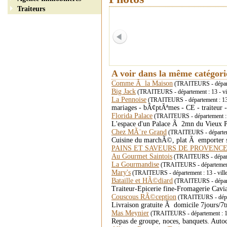
Traiteurs
A voir dans la même catégor
Comme Ã la Maison
(TRAITEURS - départ
Big Jack
(TRAITEURS - département : 13 - v
La Pennoise
(TRAITEURS - département : 
mariages - bÃ¢ptÃªmes - CE - traiteur 
Florida Palace
(TRAITEURS - département : 
L'espace d'un Palace Ã 2mn du Vieux Po
Chez MÃ¨re Grand
(TRAITEURS - départeme
Cuisine du marchÃ©, plat Ã emporter s
PAINS ET SAVEURS DE PROVENC
Au Gourmet Saintois
(TRAITEURS - départ
La Gourmandise
(TRAITEURS - départemen
Mary's
(TRAITEURS - département : 13 - 
Bataille et HÃ©diard
(TRAITEURS - départ
Traiteur-Epicerie fine-Fromagerie Cav
Couscous RÃ©ception
(TRAITEURS - dépa
Livraison gratuite Ã domicile 7jours/7t
Mas Meynier
(TRAITEURS - département : 1
Repas de groupe, noces, banquets. Auto