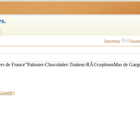
s.
|
Inscription
Favori
s de France"Patissier-Chocolatier-Traiteur-RÃ©ceptionsMas de Gargu
 Google)