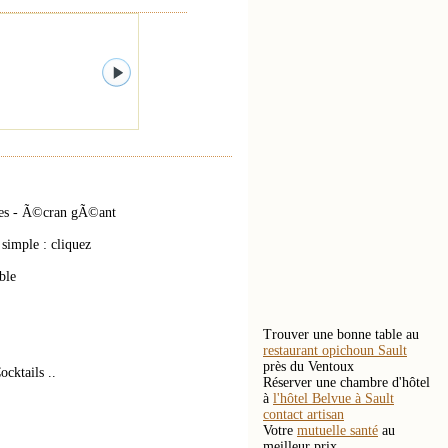
cles - Ã©cran gÃ©ant
simple : cliquez
ble
Trouver une bonne table au
restaurant opichoun Sault
près du Ventoux
cktails ..
Réserver une chambre d'hôtel
à
l'hôtel Belvue à Sault
contact artisan
Votre
mutuelle santé
au
meilleur prix.