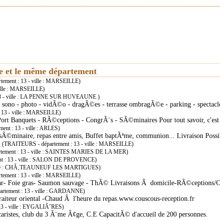
ie et le même département
ement : 13 - ville : MARSEILLE)
ille : MARSEILLE)
13 - ville : LA PENNE SUR HUVEAUNE )
- sono - photo - vidÃ©o - dragÃ©es - terrasse ombragÃ©e - parking - specta
13 - ville : MARSEILLE)
rt Banquets - RÃ©ceptions - CongrÃ¨s - SÃ©minaires Pour tout savoir, c'est 
nt : 13 - ville : ARLES)
Ã©minaire, repas entre amis, Buffet baptÃªme, communion... Livraison Possi
E
(TRAITEURS - département : 13 - ville : MARSEILLE)
ement : 13 - ville : SAINTES MARIES DE LA MER)
t : 13 - ville : SALON DE PROVENCE)
ville : CHÃ‚TEAUNEUF LES MARTIGUES)
ement : 13 - ville : MARSEILLE)
iar- Foie gras- Saumon sauvage - ThÃ© Livraisons Ã domicile-RÃ©ceptions/Co
rtement : 13 - ville : GARDANNE)
raiteur oriental -Chaud Ã l'heure du repas.www.couscous-reception.fr
3 - ville : EYGALIÃˆRES)
caristes, club du 3 Ã¨me Ã¢ge, C.E CapacitÃ© d'accueil de 200 personnes.