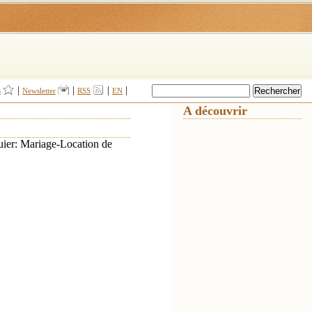
|
|
|
|
s
Newsletter
RSS
EN
A découvrir
ier: Mariage-Location de