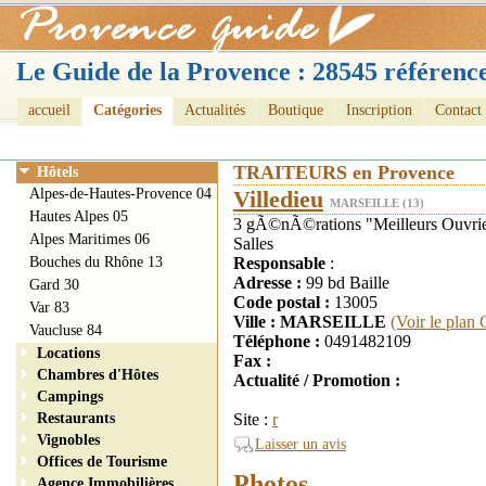
Le Guide de la Provence : 28545 référence
accueil
Catégories
Actualités
Boutique
Inscription
Contact
TRAITEURS en Provence
Hôtels
Alpes-de-Hautes-Provence 04
Villedieu
MARSEILLE (13)
Hautes Alpes 05
3 gÃ©nÃ©rations "Meilleurs Ouvrier
Alpes Maritimes 06
Salles
Bouches du Rhône 13
Responsable
:
Adresse :
99 bd Baille
Gard 30
Code postal :
13005
Var 83
Ville : MARSEILLE
(Voir le plan
Vaucluse 84
Téléphone :
0491482109
Locations
Fax :
Chambres d'Hôtes
Actualité / Promotion :
Campings
Restaurants
Site :
r
Vignobles
Laisser un avis
Offices de Tourisme
Photos
Agence Immobilières