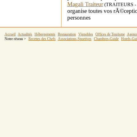
Magali Traiteur
(TRAITEURS - dé
organise toutes vos rÃ©cepti
personnes
Accueil
Actualités
Hébergements
Restauration
Vignobles
Offices de Tourisme
Agenc
Notre réseau >
Recettes des Chefs
Associations-Sportives
Chambres-Guide
Hotels-Gu