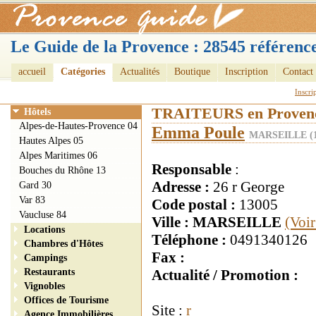
Le Guide de la Provence : 28545 référence
accueil
Catégories
Actualités
Boutique
Inscription
Contact
Inscri
TRAITEURS en Proven
Hôtels
Alpes-de-Hautes-Provence 04
Emma Poule
MARSEILLE (1
Hautes Alpes 05
Alpes Maritimes 06
Responsable
:
Bouches du Rhône 13
Adresse :
26 r George
Gard 30
Var 83
Code postal :
13005
Vaucluse 84
Ville : MARSEILLE
(Voir
Locations
Téléphone :
0491340126
Chambres d'Hôtes
Fax :
Campings
Restaurants
Actualité / Promotion :
Vignobles
Offices de Tourisme
Site :
r
Agence Immobilières