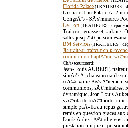
(TRAITEU
Florida Palace
(TRAITEURS - dép
L'espace d'un Palace Ã 2mn 
CongrÃ¨s - SÃ©minaires Pour t
Le Loft
(TRAITEURS - départemen
Traiteur, terrasse et parking.
salles jusq 250 personnes-ma
BM'Services
(TRAITEURS - dépa
Jla traiteur traiteur en prove
communion baptÃªme sÃ©mi
ChÃ¢teaurenard)
Jean-Louis AUBERT, traiteur 
situÃ© Ã chateaurenard ent
crÃ©e votre Ã©vÃ¨nement su
communions, sÃ©minaires, re
dynamique, Jean Louis Auber
vÃ©ritable mÃ©thode pour or
simple paÃ«lla au repas gast
remis en question graces aux 
Louis Aubert Ã©tudie vos pro
prestation unique et personna