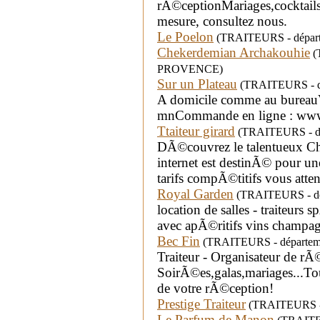
rÃ©ceptionMariages,cocktail
mesure, consultez nous.
Le Poelon
(TRAITEURS - départe
Chekerdemian Archakouhie
(
PROVENCE)
Sur un Plateau
(TRAITEURS - dé
A domicile comme au bureauV
mnCommande en ligne : www
Ttaiteur girard
(TRAITEURS - dépar
DÃ©couvrez le talentueux Che
internet est destinÃ© pour u
tarifs compÃ©titifs vous atten
Royal Garden
(TRAITEURS - dép
location de salles - traiteur
avec apÃ©ritifs vins champ
Bec Fin
(TRAITEURS - départemen
Traiteur - Organisateur de rÃ
SoirÃ©es,galas,mariages...Tou
de votre rÃ©ception!
Prestige Traiteur
(TRAITEURS - d
Le Parfum de Manon