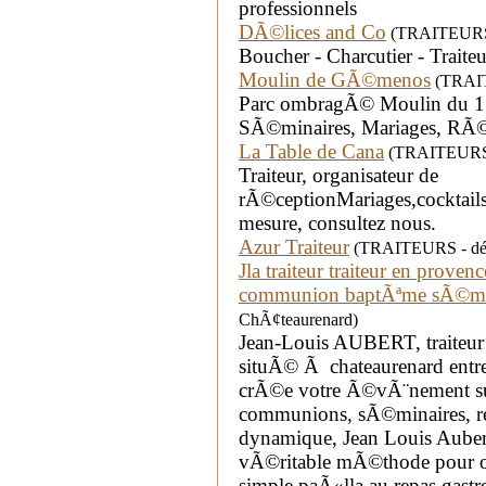
professionnels
DÃ©lices and Co
(TRAITEURS -
Boucher - Charcutier - Traite
Moulin de GÃ©menos
(TRAIT
Parc ombragÃ© Moulin du 17
SÃ©minaires, Mariages, RÃ©
La Table de Cana
(TRAITEURS -
Traiteur, organisateur de
rÃ©ceptionMariages,cocktail
mesure, consultez nous.
Azur Traiteur
(TRAITEURS - dép
Jla traiteur traiteur en prove
communion baptÃªme sÃ©mi
ChÃ¢teaurenard)
Jean-Louis AUBERT, traiteur 
situÃ© Ã chateaurenard ent
crÃ©e votre Ã©vÃ¨nement su
communions, sÃ©minaires, re
dynamique, Jean Louis Auber
vÃ©ritable mÃ©thode pour or
simple paÃ«lla au repas gast