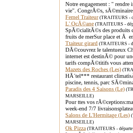
Notre engagement : " rendre 
vie". CongrÃ©s, sÃ©minaires
Femel Traiteur
(TRAITEURS - dép
L' OcÃ©ane
(TRAITEURS - dépa
SpÃ©cialitÃ©s des produits de
fruits de merSur place et Ã e
Ttaiteur girard
(TRAITEURS - dépar
DÃ©couvrez le talentueux Che
internet est destinÃ© pour u
tarifs compÃ©titifs vous atten
Mazets des Roches (Les)
(TRAI
HÃ´tel*** restaurant climati
piscine, tennis, parc SÃ©mina
Paradis des 4 Saisons (Le)
(TRA
MARSEILLE)
Pour ttes vos rÃ©ceptions:mar
week-end 7/7 livraisonsplatea
Salons de L'Hermitage (Les)
(
MARSEILLE)
Ok Pizza
(TRAITEURS - départem