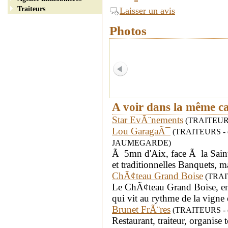
Traiteurs
Laisser un avis
Photos
A voir dans la même c
Star EvÃ¨nements
(TRAITEURS -
Lou GaragaÃ¯
(TRAITEURS - dé
JAUMEGARDE)
Ã 5mn d'Aix, face Ã la Sain
et traditionnelles Banquets, m
ChÃ¢teau Grand Boise
(TRAITE
Le ChÃ¢teau Grand Boise, e
qui vit au rythme de la vigne 
Brunet FrÃ¨res
(TRAITEURS - dé
Restaurant, traiteur, organise 