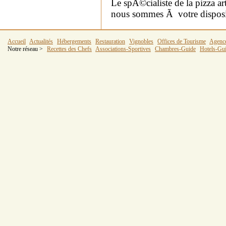
Le spÃ©cialiste de la pizza 
nous sommes Ã votre disposit
Accueil
Actualités
Hébergements
Restauration
Vignobles
Offices de Tourisme
Agenc
Notre réseau >
Recettes des Chefs
Associations-Sportives
Chambres-Guide
Hotels-Gu