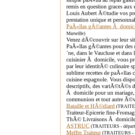
remis en question graces aux 
Louis Aubert Ã©tudie vos pro
prestation unique et personna
PaÃ«llas gÃ©antes Ã domici
Marseille)
Venez dÃ©couvrir sur leur sit
PaÃ«llas gÃ©antes pour des
´ne, dans le Vaucluse et dans l
cuisinier Ã domicile, vous pr
par leur identitÃ© culinaire 
sublime recettes de paÃ«llas
cuisine espagnole. Vous dispose
descriptifs, des variÃ©tÃ©s d
Ã domicile pour un mariage, 
communion et tout autre Ã©v
Bataille et HÃ©diard
(TRAITEUR
Traiteur-Epicerie fine-Fromag
ThÃ© Livraisons Ã domicile
ASTRUC
(TRAITEURS - départe
Meffre Traiteur
(TRAITEURS - dé