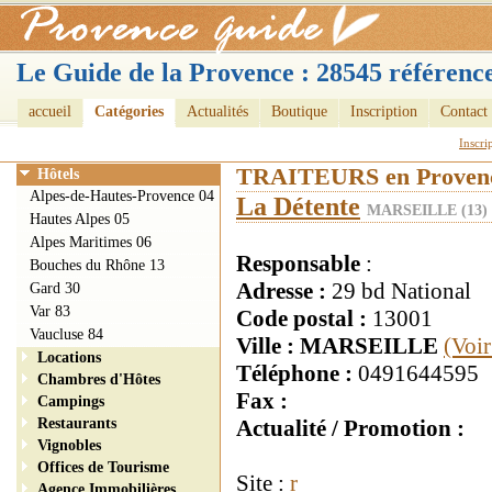
Le Guide de la Provence : 28545 référence
accueil
Catégories
Actualités
Boutique
Inscription
Contact
Inscri
TRAITEURS en Proven
Hôtels
Alpes-de-Hautes-Provence 04
La Détente
MARSEILLE (13)
Hautes Alpes 05
Alpes Maritimes 06
Responsable
:
Bouches du Rhône 13
Adresse :
29 bd National
Gard 30
Var 83
Code postal :
13001
Vaucluse 84
Ville : MARSEILLE
(Voir
Locations
Téléphone :
0491644595
Chambres d'Hôtes
Fax :
Campings
Restaurants
Actualité / Promotion :
Vignobles
Offices de Tourisme
Site :
r
Agence Immobilières