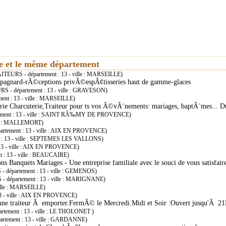
ie et le même département
TEURS - département : 13 - ville : MARSEILLE)
ampagnard-rÃ©ceptions privÃ©espÃ¢tisseries haut de gamme-glaces
 - département : 13 - ville : GRAVESON)
nt : 13 - ville : MARSEILLE)
erie Charcuterie,Traiteur pour ts vos Ã©vÃ¨nements: mariages, baptÃ¨mes...
ement : 13 - ville : SAINT RÃ‰MY DE PROVENCE)
lle : MALLEMORT)
rtement : 13 - ville : AIX EN PROVENCE)
 : 13 - ville : SEPTEMES LES VALLONS)
13 - ville : AIX EN PROVENCE)
 : 13 - ville : BEAUCAIRE)
ns Banquets Mariages - Une entreprise familiale avec le souci de vous satisfair
 département : 13 - ville : GEMENOS)
 département : 13 - ville : MARIGNANE)
ille : MARSEILLE)
3 - ville : AIX EN PROVENCE)
©enne traiteur Ã emporter.FermÃ© le Mercredi.Midi et Soir :Ouvert jusqu'Ã 
tement : 13 - ville : LE THOLONET )
rtement : 13 - ville : GARDANNE)