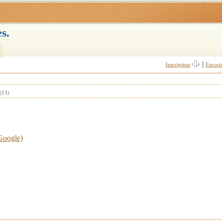
s.
|
Inscription
Favori
(13)
 Google)