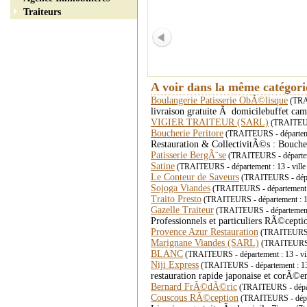
Traiteurs
A voir dans la même catégor
Boulangerie Patisserie ObÃ©lisque
(TRAI
livraison gratuite Ã domicilebuffet c
VIGIER TRAITEUR (SARL)
(TRAITEURS
Boucherie Peritore
(TRAITEURS - départeme
Restauration & CollectivitÃ©s : Bouch
Patisserie BergÃ¨se
(TRAITEURS - départ
Satine
(TRAITEURS - département : 13 - vi
Le Conteur de Saveurs
(TRAITEURS - dépa
Sojoga Viandes
(TRAITEURS - département
Traito Presto
(TRAITEURS - département : 
Gazelle Traiteur
(TRAITEURS - département
Professionnels et particuliers RÃ©ceptio
Provence Azur Restauration
(TRAITEURS -
Marignane Viandes (SARL)
(TRAITEURS -
BLANC
(TRAITEURS - département : 13 - v
Niji Express
(TRAITEURS - département : 1
restauration rapide japonaise et corÃ
Bernard FrÃ©dÃ©ric
(TRAITEURS - dépar
Couscous RÃ©ception
(TRAITEURS - dépa