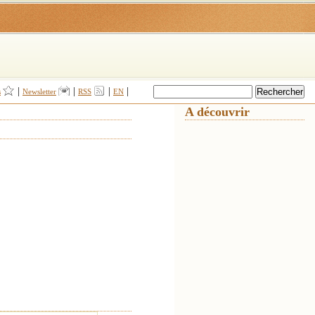
|
|
|
|
s
Newsletter
RSS
EN
A découvrir