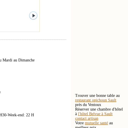
 Du Mardi au Dimanche
e
Trouver une bonne table au
restaurant opichoun Sault
près du Ventoux
Réserver une chambre d'hôtel
à
l'hôtel Belvue à Sault
21H30-Week-end: 22 H
contact artisan
Votre
mutuelle santé
au
meilleur prix.