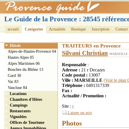
Le Guide de la Provence : 28545 référence
accueil
Catégories
Actualités
Boutique
Inscription
Contact
TRAITEURS en Provence
Hôtels
Alpes-de-Hautes-Provence 04
Silvani Christian
MARSEILLE 
Hautes Alpes 05
Alpes Maritimes 06
Responsable
:
Bouches du Rhône 13
Adresse :
21 r Decazes
Code postal :
13007
Gard 30
Ville : MARSEILLE
(Voir le plan
Var 83
Téléphone :
0491317339
Vaucluse 84
Fax :
Locations
Actualité / Promotion :
Chambres d'Hôtes
Campings
Site :
r
Restaurants
Laisser un avis
Vignobles
Photos
Offices de Tourisme
Agence Immobilières