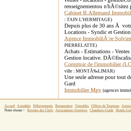
renseignementou n'hÃ©sitez 
Cabinet B.Allemand Immobil
: TAIN L'HERMITAGE)
Depuis plus de 30 ans Ã votre
Locations - Syndic et Gestion 
Agence ImmobiliÃ¨re Solvi
PIERRELATTE)
Achats - Estimations - Ventes 
Gestion locative. DÃ©fiscalis
Comptoir de l'immobilier (L
ville : MONTÃ‰LIMAR)
Une seule adresse pour tout 
Gard
Immobilier Mpv
(agences immob
Accueil
Actualités
Hébergements
Restauration
Vignobles
Offices de Tourisme
Agenc
Notre réseau >
Recettes des Chefs
Associations-Sportives
Chambres-Guide
Hotels-Gu