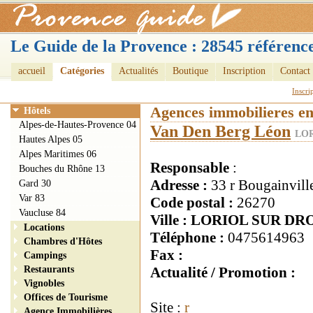
Le Guide de la Provence : 28545 référence
accueil
Catégories
Actualités
Boutique
Inscription
Contact
Inscri
Agences immobilieres e
Hôtels
Alpes-de-Hautes-Provence 04
Van Den Berg Léon
LOR
Hautes Alpes 05
Alpes Maritimes 06
Responsable
:
Bouches du Rhône 13
Adresse :
33 r Bougainvill
Gard 30
Var 83
Code postal :
26270
Vaucluse 84
Ville : LORIOL SUR D
Locations
Téléphone :
0475614963
Chambres d'Hôtes
Fax :
Campings
Restaurants
Actualité / Promotion :
Vignobles
Offices de Tourisme
Site :
r
Agence Immobilières