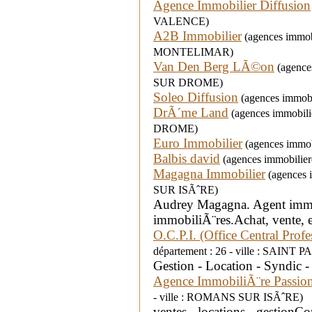
Agence Immobilier Diffusion
VALENCE)
A2B Immobilier
(agences immobil
MONTELIMAR)
Van Den Berg LÃ©on
(agences
SUR DROME)
Soleo Diffusion
(agences immobi
DrÃ´me Land
(agences immobili
DROME)
Euro Immobilier
(agences immob
Balbis david
(agences immobilier
Magagna Immobilier
(agences 
SUR ISÃˆRE)
Audrey Magagna. Agent imm
immobiliÃ¨res.Achat, vente, e
O.C.P.I. (Office Central Prof
département : 26 - ville : SAI
Gestion - Location - Syndic -
Agence ImmobiliÃ¨re Passi
- ville : ROMANS SUR ISÃˆRE)
ventes - locations - gestionCo