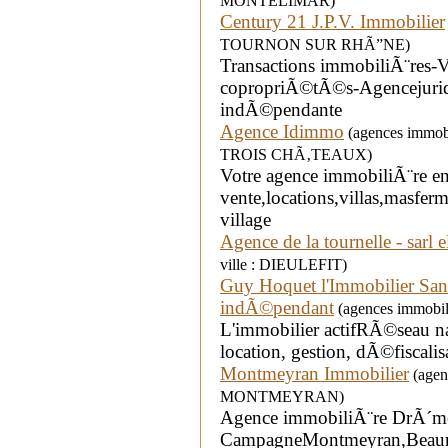
MONTELIMAR)
Century 21 J.P.V. Immobilier
TOURNON SUR RHÃ”NE)
Transactions immobiliÃ¨res-V
copropriÃ©tÃ©s-Agencejurid
indÃ©pendante
Agence Idimmo
(agences immobi
TROIS CHÃ‚TEAUX)
Votre agence immobiliÃ¨re e
vente,locations,villas,masf
village
Agence de la tournelle - sarl 
ville : DIEULEFIT)
Guy Hoquet l'Immobilier San
indÃ©pendant
(agences immobili
L'immobilier actifRÃ©seau nat
location, gestion, dÃ©fiscalis
Montmeyran Immobilier
(agenc
MONTMEYRAN)
Agence immobiliÃ¨re DrÃ´me
CampagneMontmeyran,Beaumon