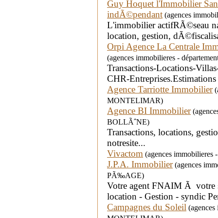
Guy Hoquet l'Immobilier San
indÃ©pendant
(agences immobili
L'immobilier actifRÃ©seau nat
location, gestion, dÃ©fiscalis
Orpi Agence La Centrale Im
(agences immobilieres - départem
Transactions-Locations-Vill
CHR-Entreprises.Estimations 
Agence Tarriotte Immobilier
(
MONTELIMAR)
Agence BI Immobilier
(agences 
BOLLÃˆNE)
Transactions, locations, gesti
notresite...
Vivactom
(agences immobilieres -
J.P.A. Immobilier
(agences immo
PÃ‰AGE)
Votre agent FNAIM Ã votre s
location - Gestion - syndic P
Campagnes du Soleil
(agences i