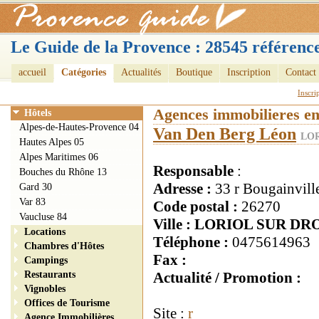
Le Guide de la Provence : 28545 référence
accueil
Catégories
Actualités
Boutique
Inscription
Contact
Inscri
Agences immobilieres e
Hôtels
Alpes-de-Hautes-Provence 04
Van Den Berg Léon
LOR
Hautes Alpes 05
Alpes Maritimes 06
Responsable
:
Bouches du Rhône 13
Adresse :
33 r Bougainvill
Gard 30
Var 83
Code postal :
26270
Vaucluse 84
Ville : LORIOL SUR D
Locations
Téléphone :
0475614963
Chambres d'Hôtes
Fax :
Campings
Restaurants
Actualité / Promotion :
Vignobles
Offices de Tourisme
Site :
r
Agence Immobilières