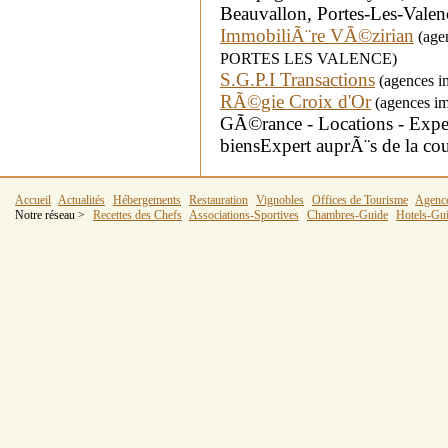
Beauvallon, Portes-Les-Valen
ImmobiliÃ¨re VÃ©zirian
(agen
PORTES LES VALENCE)
S.G.P.I Transactions
(agences i
RÃ©gie Croix d'Or
(agences im
GÃ©rance - Locations - Expert
biensExpert auprÃ¨s de la cou
Accueil
Actualités
Hébergements
Restauration
Vignobles
Offices de Tourisme
Agenc
Notre réseau >
Recettes des Chefs
Associations-Sportives
Chambres-Guide
Hotels-Gu