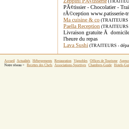
Zeppini PÃ¢tisserie
(TRAITEURS
PÃ¢tissier - Chocolatier - Tra
rÃ©ception www.patisserie-tr
Ma cuisine & co
(TRAITEURS - 
Paella Reception
(TRAITEURS - d
Livraison gratuite Ã domic
l'heure du repas
Lava Sushi
(TRAITEURS - départ
Accueil
Actualités
Hébergements
Restauration
Vignobles
Offices de Tourisme
Agenc
Notre réseau >
Recettes des Chefs
Associations-Sportives
Chambres-Guide
Hotels-Gu