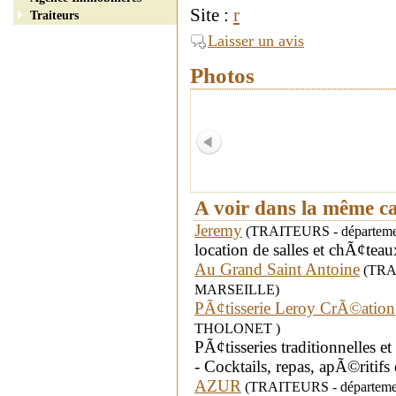
Site :
r
Traiteurs
Laisser un avis
Photos
A voir dans la même c
Jeremy
(TRAITEURS - départemen
location de salles et chÃ¢te
Au Grand Saint Antoine
(TRAIT
MARSEILLE)
PÃ¢tisserie Leroy CrÃ©ation
THOLONET )
PÃ¢tisseries traditionnelles 
- Cocktails, repas, apÃ©ritifs 
AZUR
(TRAITEURS - départemen