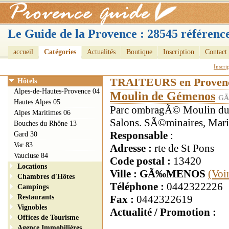
Le Guide de la Provence : 28545 référence
accueil
Catégories
Actualités
Boutique
Inscription
Contact
Inscri
TRAITEURS en Proven
Hôtels
Alpes-de-Hautes-Provence 04
Moulin de Gémenos
GÃ
Hautes Alpes 05
Parc ombragÃ© Moulin du 
Alpes Maritimes 06
Salons. SÃ©minaires, Mar
Bouches du Rhône 13
Responsable
:
Gard 30
Var 83
Adresse :
rte de St Pons
Vaucluse 84
Code postal :
13420
Locations
Ville : GÃ‰MENOS
(Voi
Chambres d'Hôtes
Téléphone :
0442322226
Campings
Restaurants
Fax :
0442322619
Vignobles
Actualité / Promotion :
Offices de Tourisme
Agence Immobilières