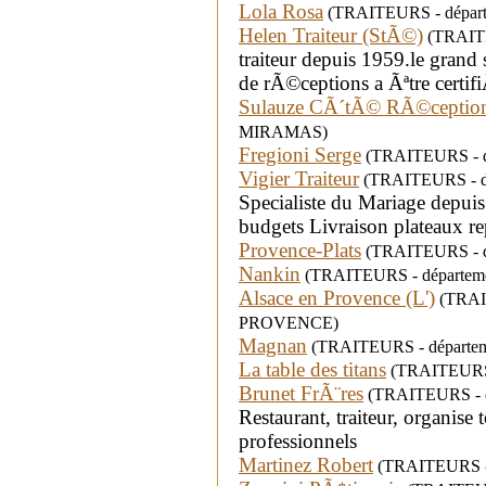
Lola Rosa
(TRAITEURS - départem
Helen Traiteur (StÃ©)
(TRAITE
traiteur depuis 1959.le grand s
de rÃ©ceptions a Ãªtre certi
Sulauze CÃ´tÃ© RÃ©ceptio
MIRAMAS)
Fregioni Serge
(TRAITEURS - dé
Vigier Traiteur
(TRAITEURS - dé
Specialiste du Mariage depuis
budgets Livraison plateaux re
Provence-Plats
(TRAITEURS - dé
Nankin
(TRAITEURS - départeme
Alsace en Provence (L')
(TRAIT
PROVENCE)
Magnan
(TRAITEURS - départem
La table des titans
(TRAITEURS -
Brunet FrÃ¨res
(TRAITEURS - dé
Restaurant, traiteur, organise 
professionnels
Martinez Robert
(TRAITEURS - d