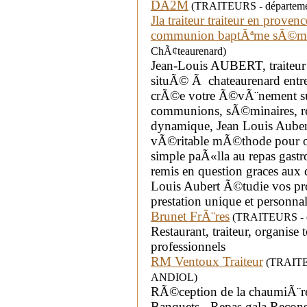
DA2M
(TRAITEURS - départemen
Jla traiteur traiteur en prove
communion baptÃªme sÃ©mi
ChÃ¢teaurenard)
Jean-Louis AUBERT, traiteur 
situÃ© Ã chateaurenard ent
crÃ©e votre Ã©vÃ¨nement su
communions, sÃ©minaires, re
dynamique, Jean Louis Auber
vÃ©ritable mÃ©thode pour or
simple paÃ«lla au repas gast
remis en question graces aux 
Louis Aubert Ã©tudie vos pro
prestation unique et personna
Brunet FrÃ¨res
(TRAITEURS - dé
Restaurant, traiteur, organise 
professionnels
RM Ventoux Traiteur
(TRAITEUR
ANDIOL)
RÃ©ception de la chaumiÃ¨r
Banquets - Repas gala Recons