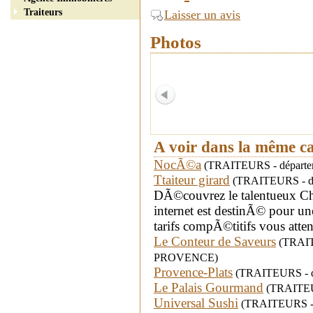
Traiteurs
Laisser un avis
Photos
A voir dans la même c
NocÃ©a
(TRAITEURS - départe
Ttaiteur girard
(TRAITEURS - dépar
DÃ©couvrez le talentueux Che
internet est destinÃ© pour u
tarifs compÃ©titifs vous atten
Le Conteur de Saveurs
(TRAITE
PROVENCE)
Provence-Plats
(TRAITEURS - dé
Le Palais Gourmand
(TRAITEUR
Universal Sushi
(TRAITEURS - dé