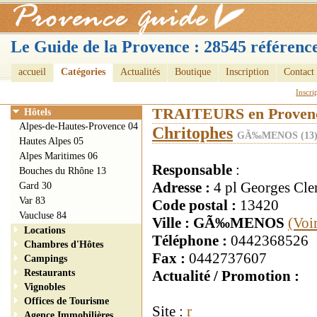
Le Guide de la Provence : 28545 référence
accueil
Catégories
Actualités
Boutique
Inscription
Contact
Inscri
TRAITEURS en Proven
Hôtels
Alpes-de-Hautes-Provence 04
Chritophes
GÃ‰MENOS (13
Hautes Alpes 05
Alpes Maritimes 06
Responsable
:
Bouches du Rhône 13
Adresse :
4 pl Georges Cl
Gard 30
Var 83
Code postal :
13420
Vaucluse 84
Ville : GÃ‰MENOS
(Voi
Locations
Téléphone :
0442368526
Chambres d'Hôtes
Fax :
0442737607
Campings
Restaurants
Actualité / Promotion :
Vignobles
Offices de Tourisme
Site :
r
Agence Immobilières