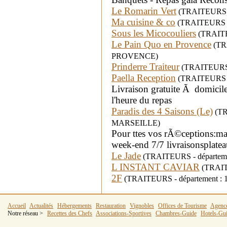
Le Romarin Vert
(TRAITEURS - d
Ma cuisine & co
(TRAITEURS - 
Sous les Micocouliers
(TRAITEU
Le Pain Quo en Provence
(TRA
PROVENCE)
Prinderre Traiteur
(TRAITEURS -
Paella Reception
(TRAITEURS - d
Livraison gratuite Ã domic
l'heure du repas
Paradis des 4 Saisons (Le)
(TRA
MARSEILLE)
Pour ttes vos rÃ©ceptions:mar
week-end 7/7 livraisonsplatea
Le Jade
(TRAITEURS - départeme
L INSTANT CAVIAR
(TRAITE
2F
(TRAITEURS - département : 1
Accueil
Actualités
Hébergements
Restauration
Vignobles
Offices de Tourisme
Agenc
Notre réseau >
Recettes des Chefs
Associations-Sportives
Chambres-Guide
Hotels-Gu