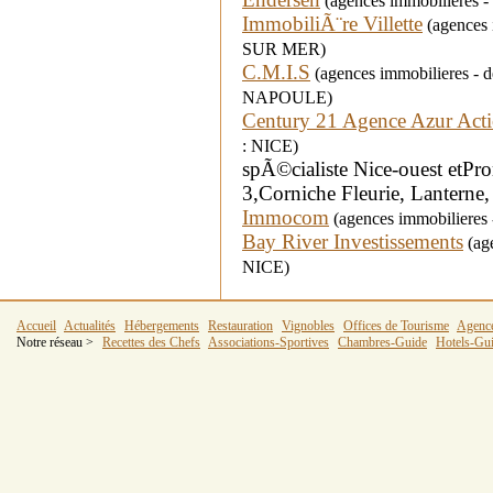
(agences immobilieres - 
ImmobiliÃ¨re Villette
(agences 
SUR MER)
C.M.I.S
(agences immobilieres -
NAPOULE)
Century 21 Agence Azur Act
: NICE)
spÃ©cialiste Nice-ouest etP
3,Corniche Fleurie, Lantern
Immocom
(agences immobilieres 
Bay River Investissements
(age
NICE)
Accueil
Actualités
Hébergements
Restauration
Vignobles
Offices de Tourisme
Agenc
Notre réseau >
Recettes des Chefs
Associations-Sportives
Chambres-Guide
Hotels-Gu