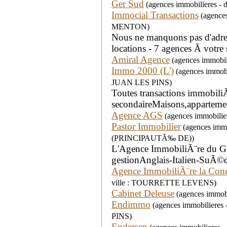
Ger Sud
(agences immobilieres - 
Immocial Transactions
(agences 
MENTON)
Nous ne manquons pas d'adress
locations - 7 agences Ã votr
Amiral Agence
(agences immobil
Immo 2000 (L')
(agences immobi
JUAN LES PINS)
Toutes transactions immobil
secondaireMaisons,apparteme
Agence AGS
(agences immobilier
Pastor Immobilier
(agences immo
(PRINCIPAUTÃ‰ DE))
L'Agence ImmobiliÃ¨re du Gro
gestionAnglais-Italien-SuÃ
Agence ImmobiliÃ¨re la Conc
ville : TOURRETTE LEVENS)
Cabinet Deleuse
(agences immobil
Endimmo
(agences immobilieres
PINS)
Endersen