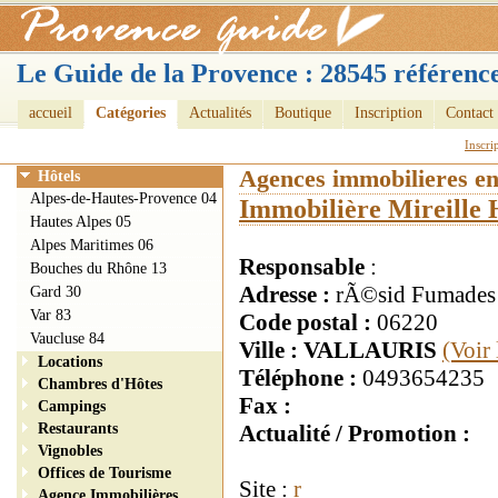
Le Guide de la Provence : 28545 référence
accueil
Catégories
Actualités
Boutique
Inscription
Contact
Inscri
Agences immobilieres e
Hôtels
Alpes-de-Hautes-Provence 04
Immobilière Mireille 
Hautes Alpes 05
Alpes Maritimes 06
Responsable
:
Bouches du Rhône 13
Adresse :
rÃ©sid Fumades
Gard 30
Var 83
Code postal :
06220
Vaucluse 84
Ville : VALLAURIS
(Voir
Locations
Téléphone :
0493654235
Chambres d'Hôtes
Fax :
Campings
Restaurants
Actualité / Promotion :
Vignobles
Offices de Tourisme
Site :
r
Agence Immobilières