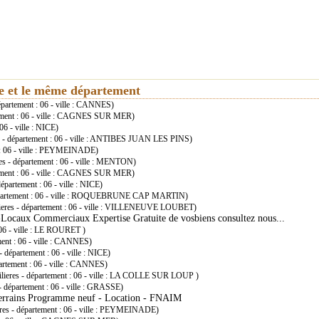
ie et le même département
épartement : 06 - ville : CANNES)
tement : 06 - ville : CAGNES SUR MER)
06 - ville : NICE)
s - département : 06 - ville : ANTIBES JUAN LES PINS)
 : 06 - ville : PEYMEINADE)
es - département : 06 - ville : MENTON)
tement : 06 - ville : CAGNES SUR MER)
épartement : 06 - ville : NICE)
département : 06 - ville : ROQUEBRUNE CAP MARTIN)
ieres - département : 06 - ville : VILLENEUVE LOUBET)
 -Locaux Commerciaux Expertise Gratuite de vosbiens consultez nous...
 06 - ville : LE ROURET )
ent : 06 - ville : CANNES)
 département : 06 - ville : NICE)
artement : 06 - ville : CANNES)
lieres - département : 06 - ville : LA COLLE SUR LOUP )
- département : 06 - ville : GRASSE)
terrains Programme neuf - Location - FNAIM
res - département : 06 - ville : PEYMEINADE)