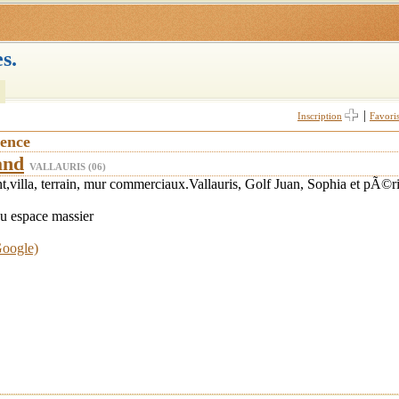
s.
|
Inscription
Favori
vence
and
VALLAURIS (06)
,villa, terrain, mur commerciaux.Vallauris, Golf Juan, Sophia et pÃ©ri
u espace massier
Google)