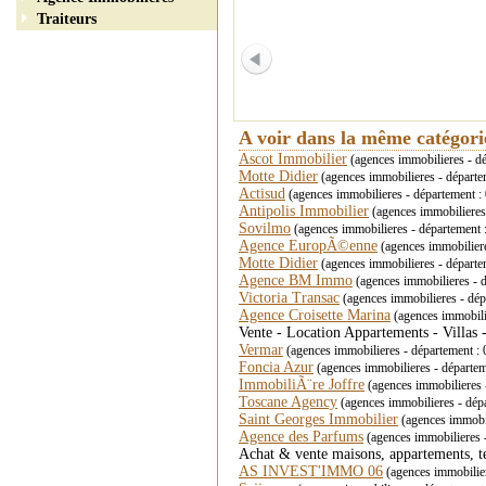
Traiteurs
A voir dans la même catégor
Ascot Immobilier
(agences immobilieres - d
Motte Didier
(agences immobilieres - dépar
Actisud
(agences immobilieres - département : 
Antipolis Immobilier
(agences immobiliere
Sovilmo
(agences immobilieres - département
Agence EuropÃ©enne
(agences immobilier
Motte Didier
(agences immobilieres - dépar
Agence BM Immo
(agences immobilieres - d
Victoria Transac
(agences immobilieres - 
Agence Croisette Marina
(agences immobil
Vente - Location Appartements - Villas
Vermar
(agences immobilieres - département :
Foncia Azur
(agences immobilieres - départem
ImmobiliÃ¨re Joffre
(agences immobilieres -
Toscane Agency
(agences immobilieres - dép
Saint Georges Immobilier
(agences immobi
Agence des Parfums
(agences immobilieres 
Achat & vente maisons, appartements, 
AS INVEST'IMMO 06
(agences immobilie