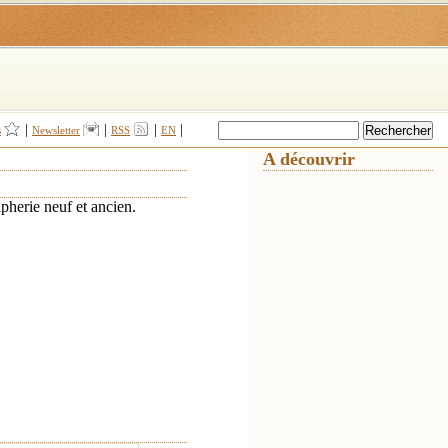
|
|
|
|
s
Newsletter
RSS
EN
A découvrir
pherie neuf et ancien.