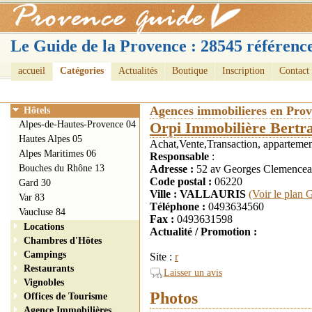
Le Guide de la Provence : 28545 référence
accueil
Catégories
Actualités
Boutique
Inscription
Contact
Agences immobilieres en Pro
Hôtels
Alpes-de-Hautes-Provence 04
Orpi Immobilière Bertr
Hautes Alpes 05
Achat,Vente,Transaction, appartement
Alpes Maritimes 06
Responsable
:
Bouches du Rhône 13
Adresse :
52 av Georges Clemencea
Code postal :
06220
Gard 30
Ville : VALLAURIS
(Voir le plan 
Var 83
Téléphone :
0493634560
Vaucluse 84
Fax :
0493631598
Locations
Actualité / Promotion :
Chambres d'Hôtes
Campings
Site :
r
Restaurants
Laisser un avis
Vignobles
Photos
Offices de Tourisme
Agence Immobilières