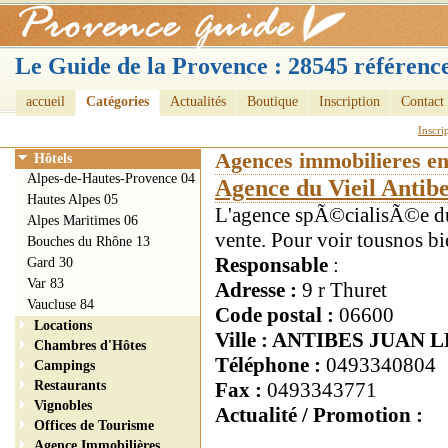
Le Guide de la Provence : 28545 référence
accueil
Catégories
Actualités
Boutique
Inscription
Contact
Inscri
Agences immobilieres e
Hôtels
Alpes-de-Hautes-Provence 04
Agence du Vieil Antib
Hautes Alpes 05
L'agence spÃ©cialisÃ©e du 
Alpes Maritimes 06
vente. Pour voir tousnos bie
Bouches du Rhône 13
Responsable
:
Gard 30
Var 83
Adresse :
9 r Thuret
Vaucluse 84
Code postal :
06600
Locations
Ville : ANTIBES JUAN 
Chambres d'Hôtes
Téléphone :
0493340804
Campings
Restaurants
Fax :
0493343771
Vignobles
Actualité / Promotion :
Offices de Tourisme
Agence Immobilières