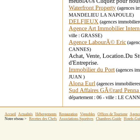
meublÃ©s Cliquez pour nous 
Waterfront Property
(agences imm
MANDELIEU LA NAPOULE)
DELFIEUX
(agences immobilier
Agence Art Immobilier Intern
ville : GRASSE)
Agence LabourÃ© Eric
(agence
CANNES)
Achat, Vente, Location.Du St
d'Entreprise.
Immobilier du Port
(agences imm
JUAN )
Alona Eurl
(agences immobilieres 
Sud Affaires GÃ©rard Penna 
département : 06 - ville : LE CAN
Accueil
Actualités
Hébergements
Restauration
Vignobles
Offices de Tourisme
Agenc
Notre réseau >
Recettes des Chefs
Associations-Sportives
Chambres-Guide
Hotels-Gu