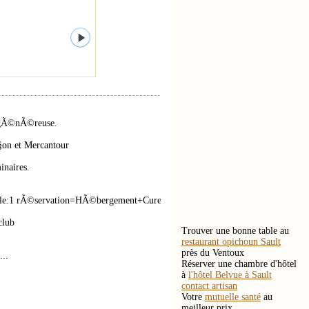
t gÃ©nÃ©reuse.
§on et Mercantour
inaires.
ale:1 rÃ©servation=HÃ©bergement+Cure
club
Trouver une bonne table au
restaurant opichoun Sault
près du Ventoux
..
Réserver une chambre d'hôtel
à
l'hôtel Belvue à Sault
contact artisan
Votre
mutuelle santé
au
meilleur prix.