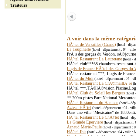
Traiteurs
A voir dans la même catégor
HÃ´tel de Versailles (Grand)
(hotel - dép
La Toupinelle
(hotel - département : 04 - vi
PrÃ¨s des gorges du Verdon, sÃ©journ
HÃ´tel Restaurant La Lauzetane
(hotel -
HÃ´tel club***68 chambres-restaurant-
Logis de France HÃ´tel des Gorges du 
HÃ´tel-restaurant ***, Logis de France
HÃ´tel du Midi
(hotel - département : 04 - vill
HÃ´tel Restaurant La CrÃ©maillÃ¨re
(h
HÃ´tel ***,TÃ©lÃ©vision,Piscine,Log
HÃ´tel Club du Soleil les Bergers
(hotel 
** 200m pistes Parc National Mercanto
HÃ´tel Restaurant du Hameau
(hotel - dé
Azteca HÃ´tel
(hotel - département : 04 -
Dans une villa "Mexicaine" de 1880en
HÃ´tel Restaurant Le ChÃ¢let
(hotel - dé
La Grande Eperviere
(hotel - département
Arnaud Marie-Paule
(hotel - département 
HÃ´tel Ibis
(hotel - département : 04 - vil