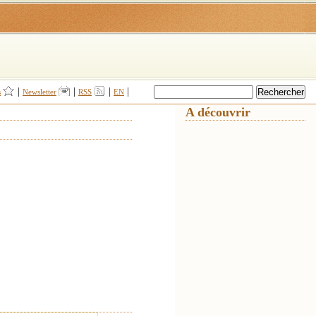
|
|
|
|
s
Newsletter
RSS
EN
A découvrir