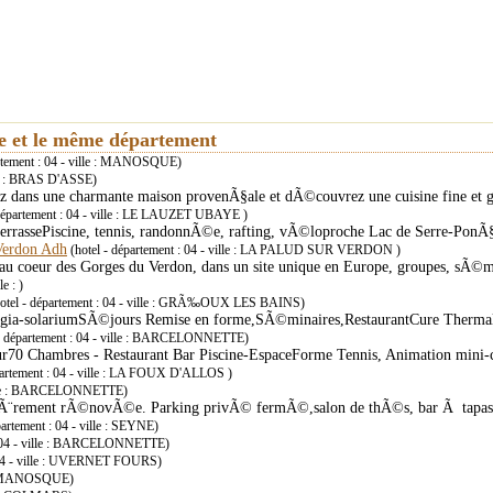
ie et le même département
artement : 04 - ville : MANOSQUE)
lle : BRAS D'ASSE)
ez dans une charmante maison provenÃ§ale et dÃ©couvrez une cuisine fine e
 département : 04 - ville : LE LAUZET UBAYE )
terrassePiscine, tennis, randonnÃ©e, rafting, vÃ©loproche Lac de Serre-PonÃ
Verdon Adh
(hotel - département : 04 - ville : LA PALUD SUR VERDON )
 au coeur des Gorges du Verdon, dans un site unique en Europe, groupes, sÃ©m
e : )
otel - département : 04 - ville : GRÃ‰OUX LES BAINS)
gia-solariumSÃ©jours Remise en forme,SÃ©minaires,RestaurantCure Therm
- département : 04 - ville : BARCELONNETTE)
ur70 Chambres - Restaurant Bar Piscine-EspaceForme Tennis, Animation mini-
partement : 04 - ville : LA FOUX D'ALLOS )
 ville : BARCELONNETTE)
tiÃ¨rement rÃ©novÃ©e. Parking privÃ© fermÃ©,salon de thÃ©s, bar Ã tapas.
partement : 04 - ville : SEYNE)
 : 04 - ville : BARCELONNETTE)
: 04 - ville : UVERNET FOURS)
le : MANOSQUE)