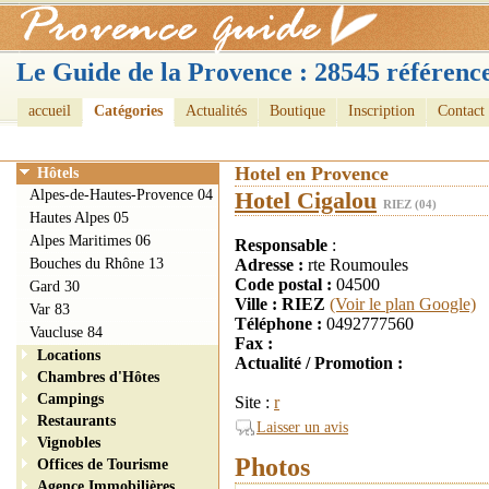
Le Guide de la Provence : 28545 référence
accueil
Catégories
Actualités
Boutique
Inscription
Contact
Hotel en Provence
Hôtels
Alpes-de-Hautes-Provence 04
Hotel Cigalou
RIEZ (04)
Hautes Alpes 05
Alpes Maritimes 06
Responsable
:
Bouches du Rhône 13
Adresse :
rte Roumoules
Code postal :
04500
Gard 30
Ville : RIEZ
(Voir le plan Google)
Var 83
Téléphone :
0492777560
Vaucluse 84
Fax :
Locations
Actualité / Promotion :
Chambres d'Hôtes
Campings
Site :
r
Restaurants
Laisser un avis
Vignobles
Photos
Offices de Tourisme
Agence Immobilières