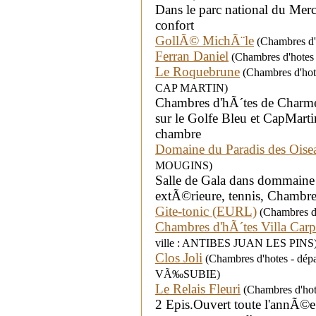
Dans le parc national du Mer
confort
GollÃ© MichÃ¨le
(Chambres d'h
Ferran Daniel
(Chambres d'hotes
Le Roquebrune
(Chambres d'hot
CAP MARTIN)
Chambres d'hÃ´tes de Charm
sur le Golfe Bleu et CapMar
chambre
Domaine du Paradis des Oise
MOUGINS)
Salle de Gala dans dommaine
extÃ©rieure, tennis, Chambre
Gite-tonic (EURL)
(Chambres d'
Chambres d'hÃ´tes Villa Car
ville : ANTIBES JUAN LES PINS
Clos Joli
(Chambres d'hotes - dép
VÃ‰SUBIE)
Le Relais Fleuri
(Chambres d'hot
2 Epis.Ouvert toute l'annÃ©