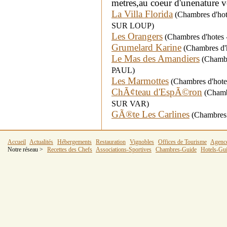
metres,au coeur d'unenature 
La Villa Florida
(Chambres d'hot
SUR LOUP)
Les Orangers
(Chambres d'hotes 
Grumelard Karine
(Chambres d'h
Le Mas des Amandiers
(Chambre
PAUL)
Les Marmottes
(Chambres d'hote
ChÃ¢teau d'EspÃ©ron
(Chambr
SUR VAR)
GÃ®te Les Carlines
(Chambres d
Accueil
Actualités
Hébergements
Restauration
Vignobles
Offices de Tourisme
Agenc
Notre réseau >
Recettes des Chefs
Associations-Sportives
Chambres-Guide
Hotels-Gu