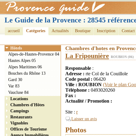
Le Guide de la Provence : 28545 référence
accueil
Catégories
Actualités
Boutique
Inscription
Contact
Chambres d'hotes en Provenc
Hôtels
Alpes-de-Hautes-Provence 04
La Fripounière
ROUBION (06)
Hautes Alpes 05
Alpes Maritimes 06
Responsable
:
Bouches du Rhône 13
Adresse :
rte Col de la Couillole
Code postal :
06420
Gard 30
Ville : ROUBION
(Voir le plan Goo
Var 83
Téléphone :
0493020260
Vaucluse 84
Fax :
Locations
Actualité / Promotion :
Chambres d'Hôtes
Campings
Site :
r
Restaurants
Laisser un avis
Vignobles
Photos
Offices de Tourisme
Agence Immobilières