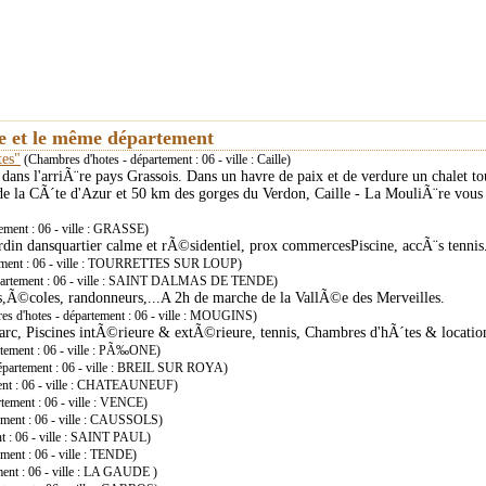
ie et le même département
tes"
(Chambres d'hotes - département : 06 - ville : Caille)
r dans l'arriÃ¨re pays Grassois. Dans un havre de paix et de verdure un chalet t
 de la CÃ´te d'Azur et 50 km des gorges du Verdon, Caille - La MouliÃ¨re vous
ement : 06 - ville : GRASSE)
in dansquartier calme et rÃ©sidentiel, prox commercesPiscine, accÃ¨s tennis.
tement : 06 - ville : TOURRETTES SUR LOUP)
épartement : 06 - ville : SAINT DALMAS DE TENDE)
,Ã©coles, randonneurs,...A 2h de marche de la VallÃ©e des Merveilles.
s d'hotes - département : 06 - ville : MOUGINS)
rc, Piscines intÃ©rieure & extÃ©rieure, tennis, Chambres d'hÃ´tes & locatio
rtement : 06 - ville : PÃ‰ONE)
épartement : 06 - ville : BREIL SUR ROYA)
ment : 06 - ville : CHATEAUNEUF)
tement : 06 - ville : VENCE)
ement : 06 - ville : CAUSSOLS)
t : 06 - ville : SAINT PAUL)
ment : 06 - ville : TENDE)
ent : 06 - ville : LA GAUDE )