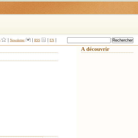
|
|
|
|
s
Newsletter
RSS
EN
A découvrir