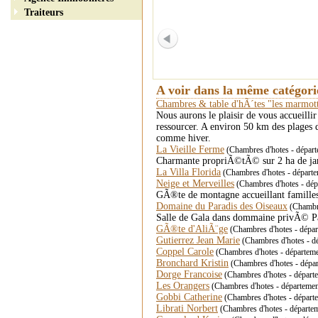
Traiteurs
A voir dans la même catégor
Chambres & table d'hÃ´tes "les marmot
Nous aurons le plaisir de vous accueilli
ressourcer. A environ 50 km des plages
comme hiver.
La Vieille Ferme
(Chambres d'hotes - départ
Charmante propriÃ©tÃ© sur 2 ha de jard
La Villa Florida
(Chambres d'hotes - dépar
Neige et Merveilles
(Chambres d'hotes - d
GÃ®te de montagne accueillant familles
Domaine du Paradis des Oiseaux
(Chambre
Salle de Gala dans dommaine privÃ© Pa
GÃ®te d'AliÃ¨ge
(Chambres d'hotes - dépa
Gutierrez Jean Marie
(Chambres d'hotes - d
Coppel Carole
(Chambres d'hotes - départe
Bronchard Kristin
(Chambres d'hotes - dépar
Dorge Francoise
(Chambres d'hotes - départ
Les Orangers
(Chambres d'hotes - départemen
Gobbi Catherine
(Chambres d'hotes - départe
Librati Norbert
(Chambres d'hotes - départem