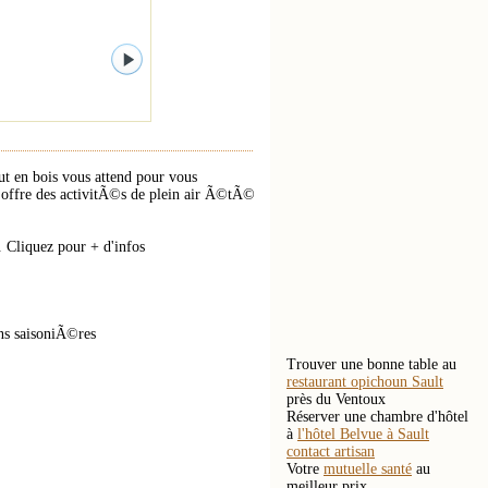
out en bois vous attend pour vous
 offre des activitÃ©s de plein air Ã©tÃ©
 Cliquez pour + d'infos
ns saisoniÃ©res
Trouver une bonne table au
restaurant opichoun Sault
près du Ventoux
Réserver une chambre d'hôtel
à
l'hôtel Belvue à Sault
contact artisan
Votre
mutuelle santé
au
meilleur prix.