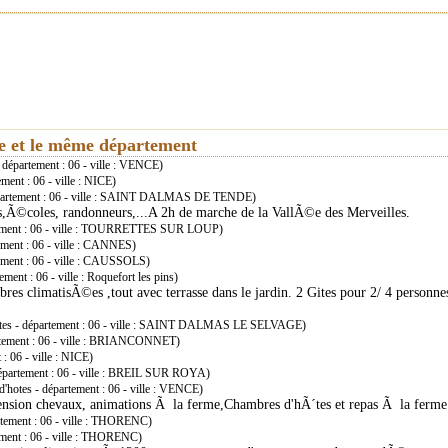
ie et le même département
département : 06 - ville : VENCE)
ment : 06 - ville : NICE)
épartement : 06 - ville : SAINT DALMAS DE TENDE)
,Ã©coles, randonneurs,...A 2h de marche de la VallÃ©e des Merveilles.
tement : 06 - ville : TOURRETTES SUR LOUP)
ement : 06 - ville : CANNES)
ement : 06 - ville : CAUSSOLS)
ment : 06 - ville : Roquefort les pins)
s climatisÃ©es ,tout avec terrasse dans le jardin. 2 Gites pour 2/ 4 personnes 
tes - département : 06 - ville : SAINT DALMAS LE SELVAGE)
rtement : 06 - ville : BRIANCONNET)
: 06 - ville : NICE)
épartement : 06 - ville : BREIL SUR ROYA)
'hotes - département : 06 - ville : VENCE)
ension chevaux, animations Ã la ferme,Chambres d'hÃ´tes et repas Ã la ferme
tement : 06 - ville : THORENC)
ment : 06 - ville : THORENC)