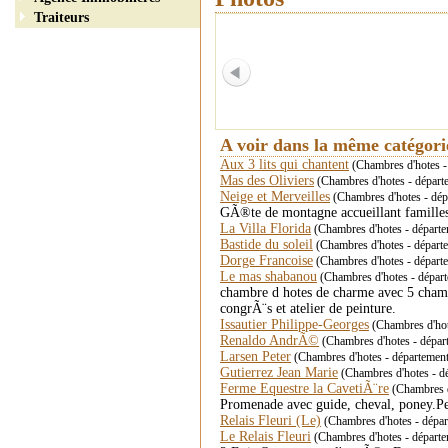
Traiteurs
A voir dans la même catégor
Aux 3 lits qui chantent
(Chambres d'hotes - 
Mas des Oliviers
(Chambres d'hotes - départe
Neige et Merveilles
(Chambres d'hotes - d
GÃ®te de montagne accueillant familles
La Villa Florida
(Chambres d'hotes - dépar
Bastide du soleil
(Chambres d'hotes - départ
Dorge Francoise
(Chambres d'hotes - départ
Le mas shabanou
(Chambres d'hotes - départe
chambre d hotes de charme avec 5 chambre
congrÃ¨s et atelier de peinture.
Issautier Philippe-Georges
(Chambres d'ho
Renaldo AndrÃ©
(Chambres d'hotes - dépa
Larsen Peter
(Chambres d'hotes - département 
Gutierrez Jean Marie
(Chambres d'hotes - d
Ferme Equestre la CavetiÃ¨re
(Chambres d
Promenade avec guide, cheval, poney.P
Relais Fleuri (Le)
(Chambres d'hotes - dépar
Le Relais Fleuri
(Chambres d'hotes - départe