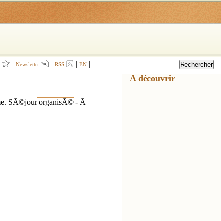
|
|
|
|
s
Newsletter
RSS
EN
A découvrir
me. SÃ©jour organisÃ© - Ã