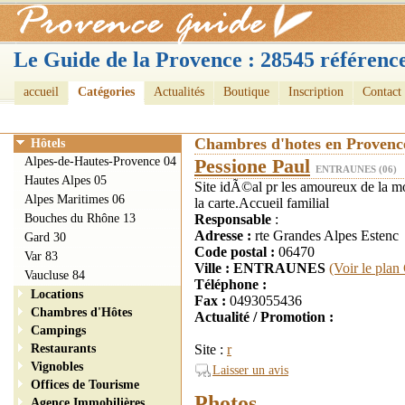
Le Guide de la Provence : 28545 référence
accueil
Catégories
Actualités
Boutique
Inscription
Contact
Chambres d'hotes en Provenc
Hôtels
Alpes-de-Hautes-Provence 04
Pessione Paul
ENTRAUNES (06)
Hautes Alpes 05
Site idÃ©al pr les amoureux de 
Alpes Maritimes 06
la carte.Accueil familial
Bouches du Rhône 13
Responsable
:
Adresse :
rte Grandes Alpes Estenc
Gard 30
Code postal :
06470
Var 83
Ville : ENTRAUNES
(Voir le plan
Vaucluse 84
Téléphone :
Locations
Fax :
0493055436
Chambres d'Hôtes
Actualité / Promotion :
Campings
Restaurants
Site :
r
Vignobles
Laisser un avis
Offices de Tourisme
Photos
Agence Immobilières