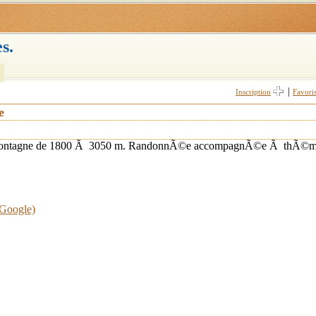
s.
|
Inscription
Favori
e
la montagne de 1800 Ã 3050 m. RandonnÃ©e accompagnÃ©e Ã thÃ©
 Google)