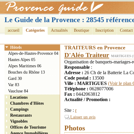
Le Guide de la Provence : 28545 référence
accueil
Catégories
Actualités
Boutique
Inscription
Contact
TRAITEURS en Provence
Hôtels
Alpes-de-Hautes-Provence 04
D'Aléo Traiteur
MARTIGUES (
Hautes Alpes 05
Organisation de banquets-mariages-re
Alpes Maritimes 06
Responsable
:
Bouches du Rhône 13
Adresse :
26 Ch de la Batterie La 
Code postal :
13500
Gard 30
Ville : MARTIGUES
(Voir le plan
Var 83
Téléphone :
0628077006
Vaucluse 84
Fax :
0442063812
Locations
Actualité / Promotion :
Chambres d'Hôtes
Campings
Site :
r
Restaurants
Laisser un avis
Vignobles
Photos
Offices de Tourisme
Agence Immobilières