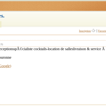
s.
|
Inscription
Favori
13)
ceptionsspÃ©cialiste cocktails-location de salleslivraison & service Ã 
Couronne
 Google)