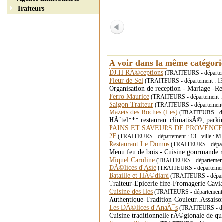
Traiteurs
A voir dans la même catégor
DJ.H RÃ©ceptions
(TRAITEURS - départem
Fleur de Sel
(TRAITEURS - département : 13
Organisation de reception - Mariage -R
Ferro Maurice
(TRAITEURS - département :
Saigon Traiteur
(TRAITEURS - départemen
Mazets des Roches (Les)
(TRAITEURS - dép
HÃ´tel*** restaurant climatisÃ©, parki
PAINS ET SAVEURS DE PROVENC
2F
(TRAITEURS - département : 13 - ville :
Restaurant Le Domus
(TRAITEURS - départ
Menu feu de bois - Cuisine gourmande r
Miquel Caroline
(TRAITEURS - département 
DÃ©lices d'Asie
(TRAITEURS - département 
Bataille et HÃ©diard
(TRAITEURS - départ
Traiteur-Epicerie fine-Fromagerie Cav
Cuisine des Iles
(TRAITEURS - département 
Authentique-Tradition-Couleur..Assai
Les DÃ©lices d'AnaÃ¯s
(TRAITEURS - dé
Cuisine traditionnelle rÃ©gionale de qu