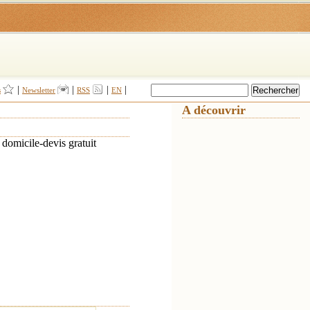
|
|
|
|
s
Newsletter
RSS
EN
A découvrir
domicile-devis gratuit