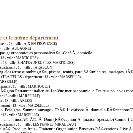
ie et le même département
ent : 13 - ville : AIX EN PROVENCE)
 - ville : AUBAGNE)
epas gastronomiques personnalisÃ©s -Chef Ã domicile...
 13 - ville : MARTIGUES)
t : 13 - ville : CHATEAUNEUF LES MARTIGUES)
artement : 13 - ville : TARASCON)
ng clos terrasse ombragÃ©e, piscine, tennis, parc SÃ©minaires, mariages, rÃ©
E
(TRAITEURS - département : 13 - ville : MARSEILLE)
 MARSEILLE)
ement : 13 - ville : MARTIGUES)
Ã©gion Restaurant italien au 1er-Vue mer panoramique Traiteur pour vos rec
: 13 - ville : MARSEILLE)
: 13 - ville : ARLES)
ement : 13 - ville : MARSEILLE)
iar- Foie gras- Saumon sauvage - ThÃ© Livraisons Ã domicile-RÃ©ceptions/Co
: 13 - ville : MARSEILLE)
sonnement modÃ©rÃ©, Ã Dom.(RÃ©ception-Animation-Spectacle) Com.d'1 Cockt
partement : 13 - ville : LES PENNES MIRABEAU )
alitÃ© Produits frais - Traiteur : Organisation Banquets-RÃ©ceptions. Livr Ã 