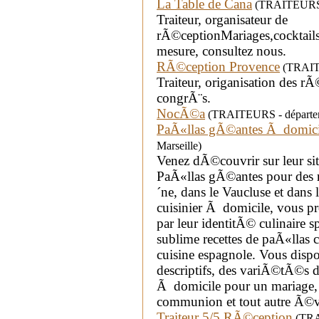
La Table de Cana
(TRAITEURS -
Traiteur, organisateur de
rÃ©ceptionMariages,cocktail
mesure, consultez nous.
RÃ©ception Provence
(TRAITE
Traiteur, origanisation des r
congrÃ¨s.
NocÃ©a
(TRAITEURS - départe
PaÃ«llas gÃ©antes Ã domici
Marseille)
Venez dÃ©couvrir sur leur sit
PaÃ«llas gÃ©antes pour des
´ne, dans le Vaucluse et dans l
cuisinier Ã domicile, vous pr
par leur identitÃ© culinaire 
sublime recettes de paÃ«llas
cuisine espagnole. Vous dispose
descriptifs, des variÃ©tÃ©s d
Ã domicile pour un mariage, 
communion et tout autre Ã©v
Traiteur 5/5 RÃ©ception
(TRAI