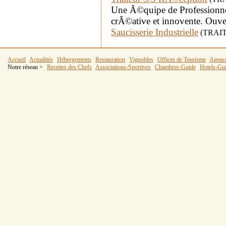
Une Ã©quipe de Professionne
crÃ©ative et innovente. Ouver
Saucisserie Industrielle
(TRAITE
Accueil
Actualités
Hébergements
Restauration
Vignobles
Offices de Tourisme
Agenc
Notre réseau >
Recettes des Chefs
Associations-Sportives
Chambres-Guide
Hotels-Gu