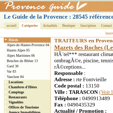
Le Guide de la Provence : 28545 référence
accueil
Catégories
Actualités
Boutique
Inscription
Contact
Inscri
TRAITEURS en Proven
Hôtels
Alpes-de-Hautes-Provence 04
Mazets des Roches (Le
Hautes Alpes 05
HÃ´tel*** restaurant climat
Alpes Maritimes 06
ombragÃ©e, piscine, tennis
Bouches du Rhône 13
rÃ©ceptions...
Gard 30
Var 83
Responsable
:
Vaucluse 84
Adresse :
rte Fontvieille
Locations
Code postal :
13150
Chambres d'Hôtes
Ville : TARASCON
(Voir 
Campings
Restaurants
Téléphone :
0490913489
Vignobles
Fax :
0490435329
Offices de Tourisme
Actualité / Promotion :
Agence Immobilières