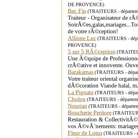
DE PROVENCE)
Bec Fin
(TRAITEURS - départemen
Traiteur - Organisateur de rÃ
SoirÃ©es,galas,mariages...Tou
de votre rÃ©ception!
Allione Luc
(TRAITEURS - dépar
PROVENCE)
5 sur 5 RÃ©ception
(TRAITEUR
Une Ã©quipe de Professionne
crÃ©ative et innovente. Ouver
Barakamas
(TRAITEURS - départe
Votre traiteur oriental organi
dÃ©coration Viande halal, mÃ
La Pignato
(TRAITEURS - départ
Cholon
(TRAITEURS - départeme
Nourian
(TRAITEURS - départeme
Boucherie Peritore
(TRAITEURS 
Restauration & CollectivitÃ©s
vos Ã©vÃ¨nements: mariages
Fleur de Lotus
(TRAITEURS - dé