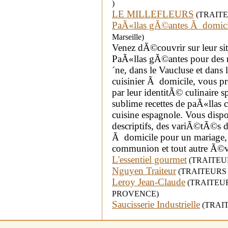
)
LE MILLEFLEURS
(TRAITEUR
PaÃ«llas gÃ©antes Ã domici
Marseille)
Venez dÃ©couvrir sur leur sit
PaÃ«llas gÃ©antes pour des
´ne, dans le Vaucluse et dans l
cuisinier Ã domicile, vous pr
par leur identitÃ© culinaire 
sublime recettes de paÃ«llas
cuisine espagnole. Vous dispose
descriptifs, des variÃ©tÃ©s d
Ã domicile pour un mariage, 
communion et tout autre Ã©v
L'essentiel gourmet
(TRAITEURS
Nguyen Traiteur
(TRAITEURS - 
Leroy Jean-Claude
(TRAITEURS 
PROVENCE)
Saucisserie Industrielle
(TRAITE