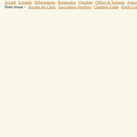
Accueil
Actualités
Hébergements
Restauration
Vignobles
Offices de Tourisme
Agenc
Notre réseau >
Recettes des Chefs
Associations-Sportives
Chambres-Guide
Hotels-Gu