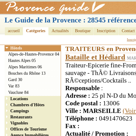
Le Guide de la Provence : 28545 référence
accueil
Catégories
Actualités
Boutique
Inscription
Contact
Inscri
TRAITEURS en Proven
Hôtels
Alpes-de-Hautes-Provence 04
Bataille et Hédiard
MAR
Hautes Alpes 05
Traiteur-Epicerie fine-Fro
Alpes Maritimes 06
sauvage - ThÃ© Livraison
Bouches du Rhône 13
RÃ©ceptions/Cocktails ..
Gard 30
Var 83
Responsable
:
Vaucluse 84
Adresse :
25 pl N-D du Mo
Locations
Code postal :
13006
Chambres d'Hôtes
Ville : MARSEILLE
(Voir
Campings
Restaurants
Téléphone :
0491470623
Vignobles
Fax :
Offices de Tourisme
Actualité / Promotion :
Agence Immobilières