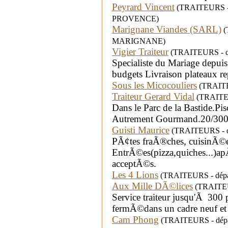
Peyrard Vincent
(TRAITEURS - d
PROVENCE)
Marignane Viandes (SARL)
(
MARIGNANE)
Vigier Traiteur
(TRAITEURS - dé
Specialiste du Mariage depuis
budgets Livraison plateaux re
Sous les Micocouliers
(TRAITEU
Traiteur Gerard Vidal
(TRAITEUR
Dans le Parc de la Bastide.Pi
Autrement Gourmand.20/300 
Guisti Maurice
(TRAITEURS - dé
PÃ¢tes fraÃ®ches, cuisinÃ©es
EntrÃ©es(pizza,quiches...)apÃ©
acceptÃ©s.
Les 4 Lions
(TRAITEURS - dépar
Aux Mille DÃ©lices
(TRAITEUR
Service traiteur jusqu'Ã 300 
fermÃ©dans un cadre neuf e
Cam Phong
(TRAITEURS - dépa