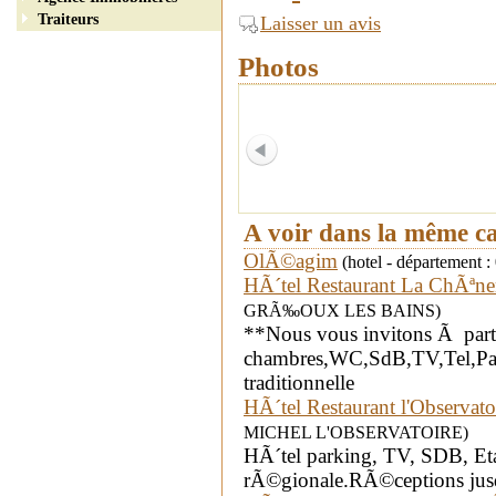
Traiteurs
Laisser un avis
Photos
A voir dans la même c
OlÃ©agim
(hotel - département :
HÃ´tel Restaurant La ChÃªne
GRÃ‰OUX LES BAINS)
**Nous vous invitons Ã parta
chambres,WC,SdB,TV,Tel,Par
traditionnelle
HÃ´tel Restaurant l'Observato
MICHEL L'OBSERVATOIRE)
HÃ´tel parking, TV, SDB, E
rÃ©gionale.RÃ©ceptions jus