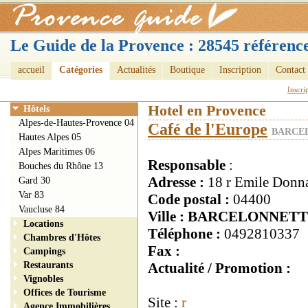
Le Guide de la Provence : 28545 référence
accueil
Catégories
Actualités
Boutique
Inscription
Contact
Inscri
Hotel en Provence
Hôtels
Alpes-de-Hautes-Provence 04
Café de l'Europe
BARCEL
Hautes Alpes 05
Alpes Maritimes 06
Responsable
:
Bouches du Rhône 13
Adresse :
18 r Emile Donn
Gard 30
Var 83
Code postal :
04400
Vaucluse 84
Ville : BARCELONNET
Locations
Téléphone :
0492810337
Chambres d'Hôtes
Fax :
Campings
Restaurants
Actualité / Promotion :
Vignobles
Offices de Tourisme
Site :
r
Agence Immobilières