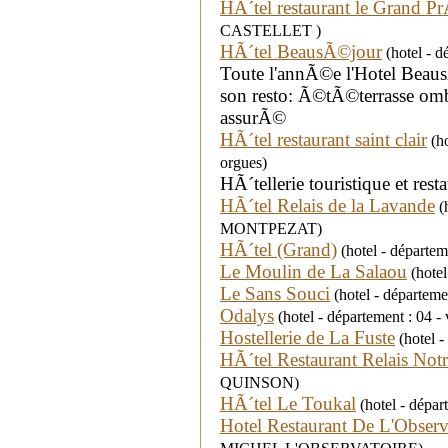
HÃ´tel restaurant le Grand P
CASTELLET )
HÃ´tel BeausÃ©jour
(hotel - d
Toute l'annÃ©e l'Hotel Beaus
son resto: Ã©tÃ©terrasse o
assurÃ©
HÃ´tel restaurant saint clair
(ho
orgues)
HÃ´tellerie touristique et rest
HÃ´tel Relais de la Lavande
(
MONTPEZAT)
HÃ´tel (Grand)
(hotel - départe
Le Moulin de La Salaou
(hotel
Le Sans Souci
(hotel - départeme
Odalys
(hotel - département : 04
Hostellerie de La Fuste
(hotel 
HÃ´tel Restaurant Relais No
QUINSON)
HÃ´tel Le Toukal
(hotel - dépa
Hotel Restaurant De L'Observ