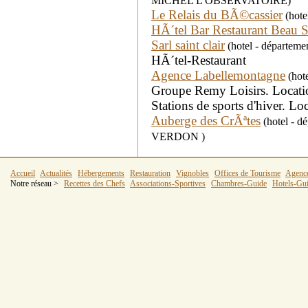
MICHEL L'OBSERVATOIRE)
Le Relais du BÃ©cassier
(hote
HÃ´tel Bar Restaurant Beau S
Sarl saint clair
(hotel - département
HÃ´tel-Restaurant
Agence Labellemontagne
(hote
Groupe Remy Loisirs. Location
Stations de sports d'hiver. L
Auberge des CrÃªtes
(hotel - d
VERDON )
Accueil
Actualités
Hébergements
Restauration
Vignobles
Offices de Tourisme
Agenc
Notre réseau >
Recettes des Chefs
Associations-Sportives
Chambres-Guide
Hotels-Gu