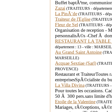
Buffet baptÃªme, communion.
Zazai
(TRAITEURS - département
La PinÃ¨de
(TRAITEURS - dépar
Traiteur de l'Eglise
(TRAITEURS 
Fleur de Sel
(TRAITEURS - dépar
Organisation de reception - 
personnalisÃ©s -Chef Ã domi
RESTAURANT LA TABLE 
département : 13 - ville : MARSEI
Au Grand Saint Antoine
(TRAIT
MARSEILLE)
Acquae Sextiae (Sarl)
(TRAITEU
PROVENCE)
Restaurant et TraiteurToutes r
entreprisesSpÃ©cialiste du b
La Villa Divina
(TRAITEURS - d
Pour toutes les occasions. Ca
50 Ã 300 pers.sans limite d'
Etoile de la Valentine
(TRAITEUR
Mariages, rÃ©ceptions, sÃ©