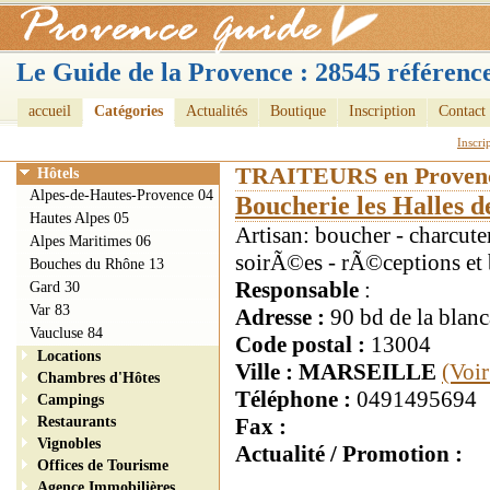
Le Guide de la Provence : 28545 référence
accueil
Catégories
Actualités
Boutique
Inscription
Contact
Inscri
TRAITEURS en Proven
Hôtels
Alpes-de-Hautes-Provence 04
Boucherie les Halles d
Hautes Alpes 05
Artisan: boucher - charcute
Alpes Maritimes 06
soirÃ©es - rÃ©ceptions et 
Bouches du Rhône 13
Responsable
:
Gard 30
Var 83
Adresse :
90 bd de la blan
Vaucluse 84
Code postal :
13004
Locations
Ville : MARSEILLE
(Voir
Chambres d'Hôtes
Téléphone :
0491495694
Campings
Restaurants
Fax :
Vignobles
Actualité / Promotion :
Offices de Tourisme
Agence Immobilières