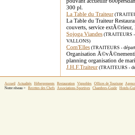
pouvant accueillir 600persd
300 pl.
La Table du Traiteur
(TRAITEUR
La Table du Traiteur Restauran
couverts, service extÃ©rieur,
Sojoga Viandes
(TRAITEURS - d
VALLONS)
Com'Elles
(TRAITEURS - départe
Organisation Ã©vÃ©nementi
planning organisation de mar
J.H.F.Traiteur
(TRAITEURS - dépa
Accueil
Actualités
Hébergements
Restauration
Vignobles
Offices de Tourisme
Agenc
Notre réseau >
Recettes des Chefs
Associations-Sportives
Chambres-Guide
Hotels-Gu