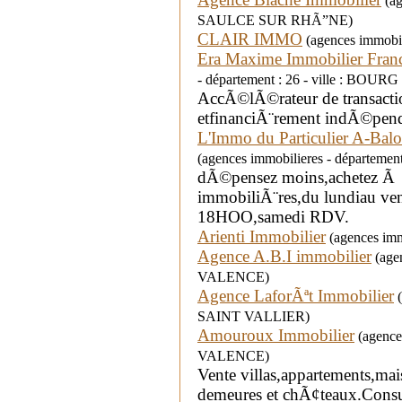
(ag
SAULCE SUR RHÃ”NE)
CLAIR IMMO
(agences immobil
Era Maxime Immobilier Fra
- département : 26 - ville : BO
AccÃ©lÃ©rateur de transacti
etfinanciÃ¨rement indÃ©pend
L'Immo du Particulier A-Ba
(agences immobilieres - départemen
dÃ©pensez moins,achetez Ã un
immobiliÃ¨res,du lundiau v
18HOO,samedi RDV.
Arienti Immobilier
(agences imm
Agence A.B.I immobilier
(agen
VALENCE)
Agence LaforÃªt Immobilier
(
SAINT VALLIER)
Amouroux Immobilier
(agences
VALENCE)
Vente villas,appartements,ma
demeures et chÃ¢teaux.Consult