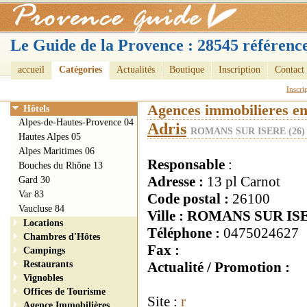
Le Guide de la Provence : 28545 référence
accueil
Catégories
Actualités
Boutique
Inscription
Contact
Inscri
Agences immobilieres e
Hôtels
Alpes-de-Hautes-Provence 04
Adris
ROMANS SUR ISERE (26)
Hautes Alpes 05
Alpes Maritimes 06
Responsable
:
Bouches du Rhône 13
Adresse :
13 pl Carnot
Gard 30
Var 83
Code postal :
26100
Vaucluse 84
Ville : ROMANS SUR IS
Locations
Téléphone :
0475024627
Chambres d'Hôtes
Fax :
Campings
Restaurants
Actualité / Promotion :
Vignobles
Offices de Tourisme
Site :
r
Agence Immobilières