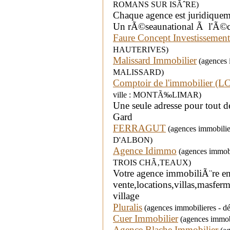
ROMANS SUR ISÃˆRE)
Chaque agence est juridique
Un rÃ©seaunational Ã l'Ã©co
Faure Concept Investissement
HAUTERIVES)
Malissard Immobilier
(agences i
MALISSARD)
Comptoir de l'immobilier (L
ville : MONTÃ‰LIMAR)
Une seule adresse pour tout 
Gard
FERRAGUT
(agences immobilie
D'ALBON)
Agence Idimmo
(agences immobi
TROIS CHÃ‚TEAUX)
Votre agence immobiliÃ¨re e
vente,locations,villas,masf
village
Pluralis
(agences immobilieres - 
Cuer Immobilier
(agences immobi
Agence Blache Immobilier