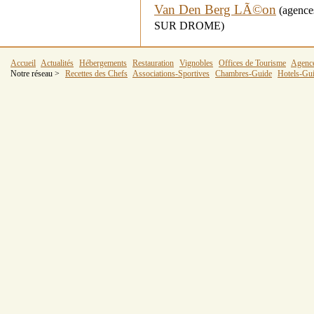
Van Den Berg LÃ©on
(agences
SUR DROME)
Accueil
Actualités
Hébergements
Restauration
Vignobles
Offices de Tourisme
Agenc
Notre réseau >
Recettes des Chefs
Associations-Sportives
Chambres-Guide
Hotels-Gu