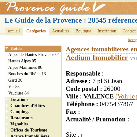
Le Guide de la Provence : 28545 référence
accueil
Catégories
Actualités
Boutique
Inscription
Contact
Inscri
Agences immobilieres e
Hôtels
Alpes-de-Hautes-Provence 04
Aedium Immobilier
VA
Hautes Alpes 05
Alpes Maritimes 06
Responsable
:
Bouches du Rhône 13
Adresse :
7 pl St Jean
Gard 30
Var 83
Code postal :
26000
Vaucluse 84
Ville : VALENCE
(Voir le
Locations
Téléphone :
0475437867
Chambres d'Hôtes
Fax :
Campings
Restaurants
Actualité / Promotion :
Vignobles
Offices de Tourisme
Site :
r
Agence Immobilières