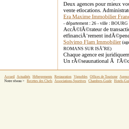
Deux agences pour mieux vous 
vente etlocations. Administrate
Era Maxime Immobilier Fra
- département : 26 - ville : BO
AccÃ©lÃ©rateur de transacti
etfinanciÃ¨rement indÃ©pend
Solvimo Flam Immobilier
(age
ROMANS SUR ISÃˆRE)
Chaque agence est juridique
Un rÃ©seaunational Ã l'Ã©co
Accueil
Actualités
Hébergements
Restauration
Vignobles
Offices de Tourisme
Agenc
Notre réseau >
Recettes des Chefs
Associations-Sportives
Chambres-Guide
Hotels-Gu