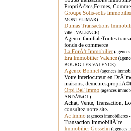
PropriÃ©tes,Fermes, Commerc
Groupe Solis-solis Immobilie
MONTELIMAR)
Dumas Transactions Immobil
ville : VALENCE)
Agence familialeToutes trans
fonds de commerce
La ForÃªt Immobilier
(agences 
Era Immobilier Valence
(agence
BOURG LES VALENCE)
Agence Bonnet
(agences immobil
Votre interlocuteur en DrÃ´me
maisons, demeures,propriÃ©t
Orpi Bel' Immo
(agences immobi
ANDÃ‰OL)
Achat, Vente, Transaction, Lo
consultez notre site.
Ac Immo
(agences immobilieres -
Transaction ImmobiliÃ¨re
Immobilier Gosselin
(agences i