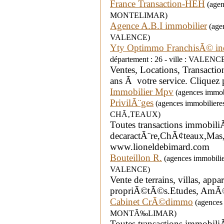
France Transaction-HEH
(agenc
MONTELIMAR)
Agence A.B.I immobilier
(agen
VALENCE)
Yty Optimmo FranchisÃ© i
département : 26 - ville : VALENC
Ventes, Locations, Transact
ans Ã votre service. Cliquez
Immobilier Mpv
(agences immob
PrivilÃ¨ges
(agences immobiliere
CHÃ‚TEAUX)
Toutes transactions immobili
decaractÃ¨re,ChÃ¢teaux,Mas,
www.lioneldebimard.com
Bouteillon R.
(agences immobilie
VALENCE)
Vente de terrains, villas, appa
propriÃ©tÃ©s.Etudes, AmÃ©n
Cabinet CrÃ©dimmo
(agences i
MONTÃ‰LIMAR)
Toutes transactions immobili