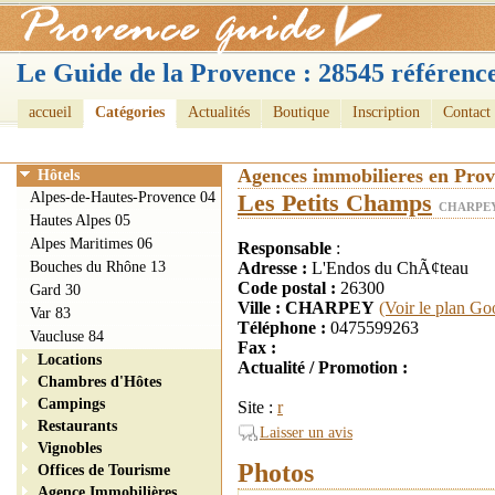
Le Guide de la Provence : 28545 référence
accueil
Catégories
Actualités
Boutique
Inscription
Contact
Agences immobilieres en Pro
Hôtels
Alpes-de-Hautes-Provence 04
Les Petits Champs
CHARPEY
Hautes Alpes 05
Alpes Maritimes 06
Responsable
:
Bouches du Rhône 13
Adresse :
L'Endos du ChÃ¢teau
Code postal :
26300
Gard 30
Ville : CHARPEY
(Voir le plan Go
Var 83
Téléphone :
0475599263
Vaucluse 84
Fax :
Locations
Actualité / Promotion :
Chambres d'Hôtes
Campings
Site :
r
Restaurants
Laisser un avis
Vignobles
Photos
Offices de Tourisme
Agence Immobilières