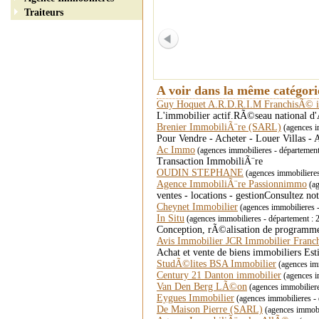
Traiteurs
A voir dans la même catégor
Guy Hoquet A.R.D.R.I.M FranchisÃ© 
L'immobilier actif.RÃ©seau national d'A
Brenier ImmobiliÃ¨re (SARL)
(agences i
Pour Vendre - Acheter - Louer Villas -
Ac Immo
(agences immobilieres - département
Transaction ImmobiliÃ¨re
OUDIN STEPHANE
(agences immobiliere
Agence ImmobiliÃ¨re Passionnimmo
(ag
ventes - locations - gestionConsultez n
Cheynet Immobilier
(agences immobilieres - 
In Situ
(agences immobilieres - département 
Conception, rÃ©alisation de programme
Avis Immobilier JCR Immobilier Fran
Achat et vente de biens immobiliers Es
StudÃ©lites BSA Immobilier
(agences imm
Century 21 Danton immobilier
(agences i
Van Den Berg LÃ©on
(agences immobilier
Eygues Immobilier
(agences immobilieres - 
De Maison Pierre (SARL)
(agences immobi