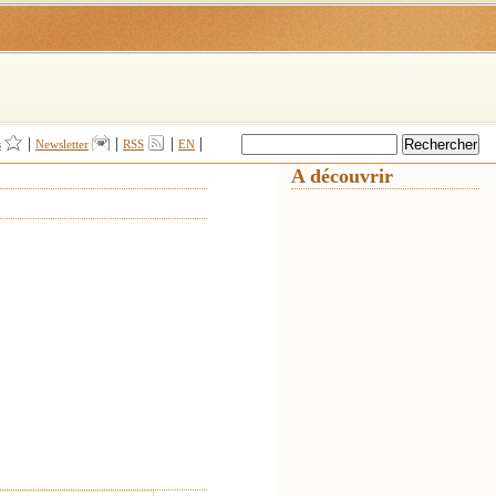
|
|
|
|
s
Newsletter
RSS
EN
A découvrir