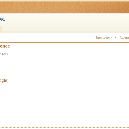
s.
|
Inscription
Favori
vence
 (26)
ogle)