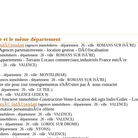
ie et le même département
indÃ©pendant
(agences immobilieres - département : 26 - ville : ROMANS SUR ISÃˆRE)
gences partenairesvente - location gestion - DÃ©fiscalisation
mmobilieres - département : 26 - ville : ROMANS SUR ISÃˆRE)
 Appartements - Terrains Locaux commerciaux,industriels France entiÃ¨re
 : 26 - ville : VALENCE)
s - département : 26 - ville : MONTELIMAR)
ences immobilieres - département : 26 - ville : ROMANS SUR ISÃˆRE)
otre site pour tout renseignementou n'hÃ©sitez pas Ã nous contacter
département : 26 - ville : LE TEIL )
: 26 - ville : VALENCE CEDEX 9)
 foncieret immobilier-Construction-Vente-Location deLogts Indiv/Collec - L
chisÃ© IndÃ©pendant
(agences immobilieres - département : 26 - ville : VALENCE)
timation personnalisÃ©e offerte
obilieres - département : 26 - ville : VALENCE)
mmobilieres - département : 26 - ville : VALENCE)
es - département : 26 - ville : LORIOL SUR DROME)
département : 26 - ville : NYONS)
lieres - département : 26 - ville : VALENCE)