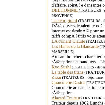
d'affaire, soirÃ©e dansantes co
DELHOMME
(TRAITEURS - dé
PROVENCE)
Ttaiteur girard
(TRAITEURS - dépar
DÃ©couvrez le talentueux Che
internet est destinÃ© pour u
tarifs compÃ©titifs vous atten
LÃ©onard Claude
(TRAITEURS 
Les Halles de la Blancarde
(TR
MARSEILLE)
Artisan: boucher - charcuteri
rÃ©ceptions et banquets... L
Kyo Sushi
(TRAITEURS - départ
La table des titans
(TRAITEURS -
Zazai
(TRAITEURS - département
Charcuterie Dastru
(TRAITEURS 
Charcuterie artisanale, traite
rÃ©ceptions
Alazard Traiteur
(TRAITEURS - 
Traiteur depuis 1902 Lunchs 