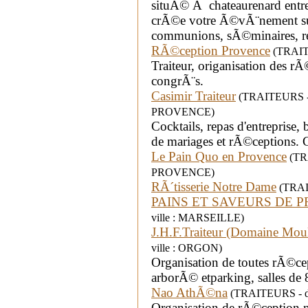
situÃ© Ã chateaurenard ent
crÃ©e votre Ã©vÃ¨nement su
communions, sÃ©minaires, re
RÃ©ception Provence
(TRAITE
Traiteur, origanisation des r
congrÃ¨s.
Casimir Traiteur
(TRAITEURS - d
PROVENCE)
Cocktails, repas d'entreprise, 
de mariages et rÃ©ceptions.
Le Pain Quo en Provence
(TRA
PROVENCE)
RÃ´tisserie Notre Dame
(TRAIT
PAINS ET SAVEURS DE 
ville : MARSEILLE)
J.H.F.Traiteur (Domaine Moul
ville : ORGON)
Organisation de toutes rÃ©cep
arborÃ© etparking, salles de
Nao AthÃ©na
(TRAITEURS - dé
Organisation de rÃ©ception,m