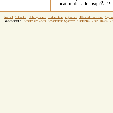
Location de salle jusqu'Ã 19
Accueil
Actualités
Hébergements
Restauration
Vignobles
Offices de Tourisme
Agenc
Notre réseau >
Recettes des Chefs
Associations-Sportives
Chambres-Guide
Hotels-Gu