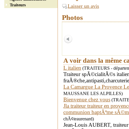
Traiteurs
Laisser un avis
Photos
A voir dans la même c
L italien
(TRAITEURS - département
Traiteur spÃ©cialitÃ©s italie
fraÃ®che,antipasti,charcuterie
La Camargue La Provence Le
MAUSSANE LES ALPILLES)
Bienvenue chez vous
(TRAITEUR
Jla traiteur traiteur en prove
communion baptÃªme sÃ©mi
chÃ¢teaurenard)
Jean-Louis AUBERT, traiteur 