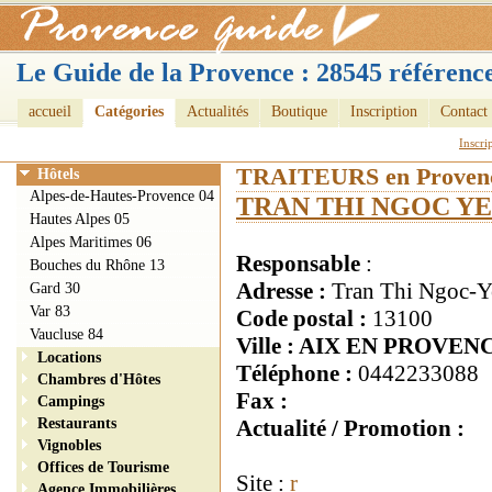
Le Guide de la Provence : 28545 référence
accueil
Catégories
Actualités
Boutique
Inscription
Contact
Inscri
TRAITEURS en Proven
Hôtels
Alpes-de-Hautes-Provence 04
TRAN THI NGOC Y
Hautes Alpes 05
Alpes Maritimes 06
Responsable
:
Bouches du Rhône 13
Adresse :
Tran Thi Ngoc-Ye
Gard 30
Var 83
Code postal :
13100
Vaucluse 84
Ville : AIX EN PROVEN
Locations
Téléphone :
0442233088
Chambres d'Hôtes
Fax :
Campings
Restaurants
Actualité / Promotion :
Vignobles
Offices de Tourisme
Site :
r
Agence Immobilières